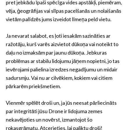
pret jebkādu īpaši spēcīga vides apstākļi, piemēram,
vēja, ģeogrāfijas vai slīpas pacelšanās un nolaišanās
vietām palīdzēs jums izveidot līmeņa peld vietu.
Ja nevarat salabot, es ļoti iesakām sazināties ar
ražotāju, kurš varēs aizvietot dūkoņa vai noteikt to
daļu no izmaksām par jaunu dūkoņa. Jebkuras
problēmas ar stabilu lidojumu jāņem nopietni, jo tas
ievērojami palielina izredzes negadījumu un midair
sadursmju. Vai nu ar cilvēkiem, kokiem vai citiem
pārkarēm priekšmetiem.
Vienmēr spēlēt droši un, ja jūs neesat pārliecināts
par integritāti jūsu Drone ir lidojuma zemes
nekavējoties un novērst, izmantojot šo
rokasgrāmatu. Atcerieties, lai paliktu droši!