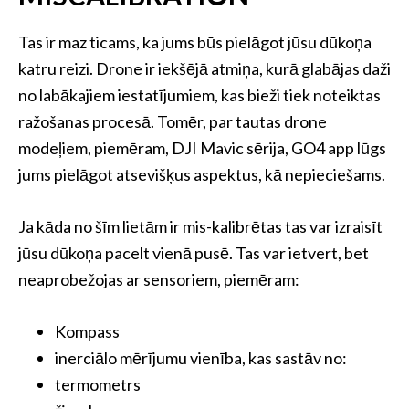
Tas ir maz ticams, ka jums būs pielāgot jūsu dūkoņa
katru reizi. Drone ir iekšējā atmiņa, kurā glabājas daži
no labākajiem iestatījumiem, kas bieži tiek noteiktas
ražošanas procesā. Tomēr, par tautas drone
modeļiem, piemēram, DJI Mavic sērija, GO4 app lūgs
jums pielāgot atsevišķus aspektus, kā nepieciešams.
Ja kāda no šīm lietām ir mis-kalibrētas tas var izraisīt
jūsu dūkoņa pacelt vienā pusē. Tas var ietvert, bet
neaprobežojas ar sensoriem, piemēram:
Kompass
inerciālo mērījumu vienība, kas sastāv no:
termometrs