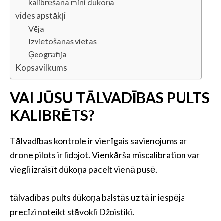
kalibrēšana mini dūkoņa
vides apstākļi
Vēja
Izvietošanas vietas
Ģeogrāfija
Kopsavilkums
VAI JŪSU TĀLVADĪBAS PULTS
KALIBRĒTS?
Tālvadības kontrole ir vienīgais savienojums ar
drone pilots ir lidojot. Vienkārša miscalibration var
viegli izraisīt dūkoņa pacelt vienā pusē.
tālvadības pults dūkoņa balstās uz tā ir iespēja
precīzi noteikt stāvokli Džoistiki.