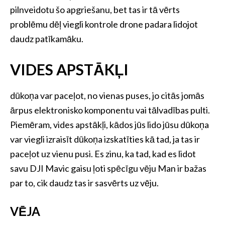
pilnveidotu šo apgriešanu, bet tas ir tā vērts
problēmu dēļ viegli kontrole drone padara lidojot
daudz patīkamāku.
VIDES APSTĀKĻI
dūkoņa var paceļot, no vienas puses, jo citās jomās
ārpus elektronisko komponentu vai tālvadības pulti.
Piemēram, vides apstākļi, kādos jūs lido jūsu dūkoņa
var viegli izraisīt dūkoņa izskatīties kā tad, ja tas ir
paceļot uz vienu pusi. Es zinu, ka tad, kad es lidot
savu DJI Mavic gaisu ļoti spēcīgu vēju Man ir bažas
par to, cik daudz tas ir sasvērts uz vēju.
VĒJA