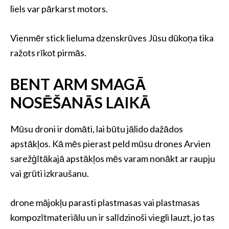
liels var pārkarst motors.
Vienmēr stick lieluma dzenskrūves Jūsu dūkoņa tika
ražots rīkot pirmās.
BENT ARM SMAGĀ
NOSĒŠANĀS LAIKĀ
Mūsu droni ir domāti, lai būtu jālido dažādos
apstākļos. Kā mēs pierast peld mūsu drones Arvien
sarežģītākajā apstākļos mēs varam nonākt ar raupju
vai grūti izkraušanu.
drone mājokļu parasti plastmasas vai plastmasas
kompozītmateriālu un ir salīdzinoši viegli lauzt, jo tas