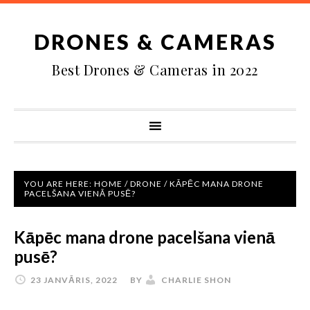
DRONES & CAMERAS
Best Drones & Cameras in 2022
YOU ARE HERE:
HOME
/
DRONE
/
KĀPĒC MANA DRONE
PACELŠANA VIENĀ PUSĒ?
Kāpēc mana drone pacelšana vienā
pusē?
23 JANVĀRIS, 2022
BY
CHARLIE SHON