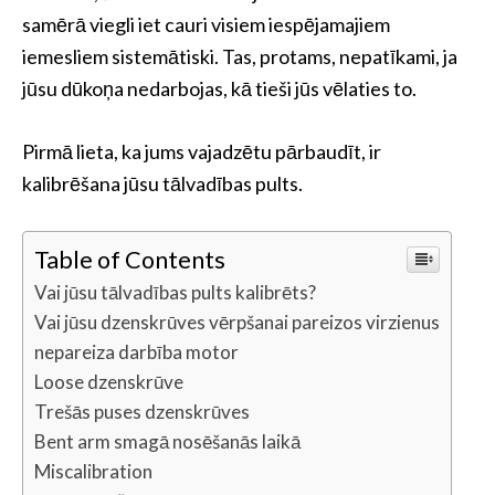
samērā viegli iet cauri visiem iespējamajiem
iemesliem sistemātiski. Tas, protams, nepatīkami, ja
jūsu dūkoņa nedarbojas, kā tieši jūs vēlaties to.
Pirmā lieta, ka jums vajadzētu pārbaudīt, ir
kalibrēšana jūsu tālvadības pults.
Table of Contents
Vai jūsu tālvadības pults kalibrēts?
Vai jūsu dzenskrūves vērpšanai pareizos virzienus
nepareiza darbība motor
Loose dzenskrūve
Trešās puses dzenskrūves
Bent arm smagā nosēšanās laikā
Miscalibration