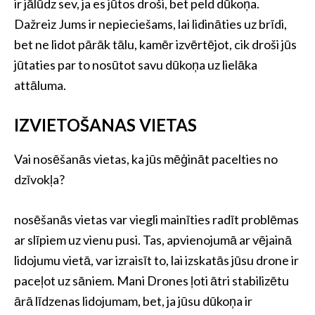
ir jālūdz sev, ja es jūtos droši, bet peld dūkoņa.
Dažreiz Jums ir nepieciešams, lai lidināties uz brīdi,
bet ne lidot pārāk tālu, kamēr izvērtējot, cik droši jūs
jūtaties par to nosūtot savu dūkoņa uz lielāka
attāluma.
IZVIETOŠANAS VIETAS
Vai nosēšanās vietas, ka jūs mēģināt pacelties no
dzīvokļa?
nosēšanās vietas var viegli mainīties radīt problēmas
ar slīpiem uz vienu pusi. Tas, apvienojumā ar vējainā
lidojumu vietā, var izraisīt to, lai izskatās jūsu drone ir
paceļot uz sāniem. Mani Drones ļoti ātri stabilizētu
ārā līdzenas lidojumam, bet, ja jūsu dūkoņa ir