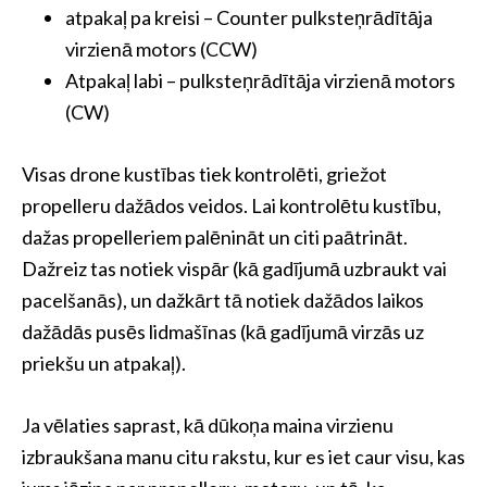
atpakaļ pa kreisi – Counter pulksteņrādītāja
virzienā motors (CCW)
Atpakaļ labi – pulksteņrādītāja virzienā motors
(CW)
Visas drone kustības tiek kontrolēti, griežot
propelleru dažādos veidos. Lai kontrolētu kustību,
dažas propelleriem palēnināt un citi paātrināt.
Dažreiz tas notiek vispār (kā gadījumā uzbraukt vai
pacelšanās), un dažkārt tā notiek dažādos laikos
dažādās pusēs lidmašīnas (kā gadījumā virzās uz
priekšu un atpakaļ).
Ja vēlaties saprast, kā dūkoņa maina virzienu
izbraukšana manu citu rakstu, kur es iet caur visu, kas