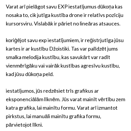
Varat arī pielāgot savu EXP iestatījumus dūkoņa kas
nosaka to, cik jutīga kustība drone ir relatīvs pozīciju
kursorsviru. Vislabāk ir pāriet no lineāras atsauces.
koriģējot savu exp iestatījumiem, ir reģistrjutīga jūsu
kartes ir ar kustību Džoistiki. Tas var palīdzēt jums
smalka melodija kustību, kas savukārt var radīt
vienmērīgāku vai vairāk kustības agresīvu kustību,
kad jūsu dūkoņa peld.
iestatījumos, jūs redzēsiet trīs grafikus ar
eksponenciālām līknēm. Jūs varat mainīt vērtību zem
katra grafika, lai mainītu formu. Varat arī izmantot
pirkstus, lai manuāli mainītu grafika formu,
pārvietojot līkni.