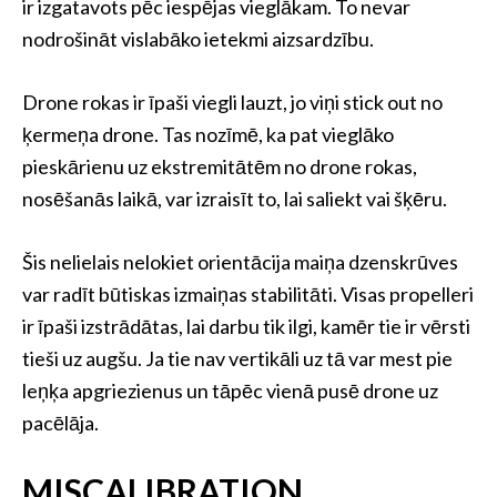
ir izgatavots pēc iespējas vieglākam. To nevar
nodrošināt vislabāko ietekmi aizsardzību.
Drone rokas ir īpaši viegli lauzt, jo viņi stick out no
ķermeņa drone. Tas nozīmē, ka pat vieglāko
pieskārienu uz ekstremitātēm no drone rokas,
nosēšanās laikā, var izraisīt to, lai saliekt vai šķēru.
Šis nelielais nelokiet orientācija maiņa dzenskrūves
var radīt būtiskas izmaiņas stabilitāti. Visas propelleri
ir īpaši izstrādātas, lai darbu tik ilgi, kamēr tie ir vērsti
tieši uz augšu. Ja tie nav vertikāli uz tā var mest pie
leņķa apgriezienus un tāpēc vienā pusē drone uz
pacēlāja.
MISCALIBRATION