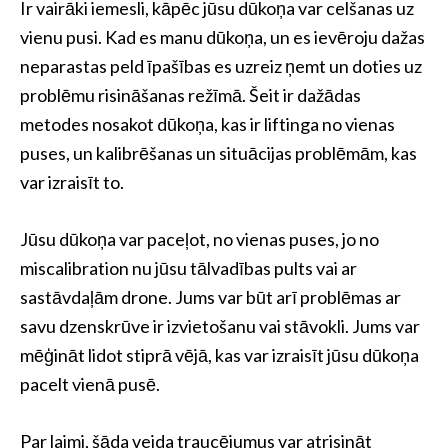
Ir vairāki iemesli, kāpēc jūsu dūkoņa var celšanas uz
vienu pusi. Kad es manu dūkoņa, un es ievēroju dažas
neparastas peld īpašības es uzreiz ņemt un doties uz
problēmu risināšanas režīmā. Šeit ir dažādas
metodes nosakot dūkoņa, kas ir liftinga no vienas
puses, un kalibrēšanas un situācijas problēmām, kas
var izraisīt to.
Jūsu dūkoņa var paceļot, no vienas puses, jo no
miscalibration nu jūsu tālvadības pults vai ar
sastāvdaļām drone. Jums var būt arī problēmas ar
savu dzenskrūve ir izvietošanu vai stāvokli. Jums var
mēģināt lidot stiprā vējā, kas var izraisīt jūsu dūkoņa
pacelt vienā pusē.
Par laimi, šāda veida traucējumus var atrisināt