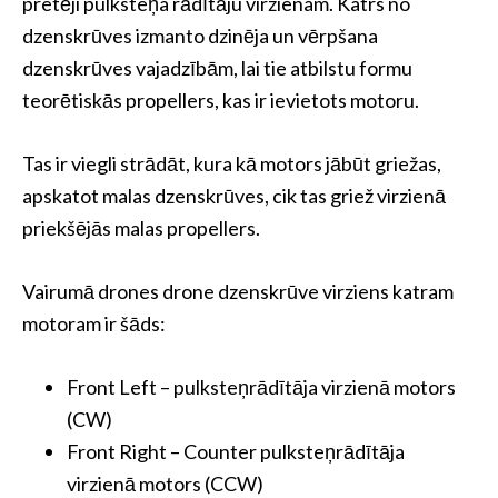
pretēji pulksteņa rādītāju virzienam. Katrs no
dzenskrūves izmanto dzinēja un vērpšana
dzenskrūves vajadzībām, lai tie atbilstu formu
teorētiskās propellers, kas ir ievietots motoru.
Tas ir viegli strādāt, kura kā motors jābūt griežas,
apskatot malas dzenskrūves, cik tas griež virzienā
priekšējās malas propellers.
Vairumā drones drone dzenskrūve virziens katram
motoram ir šāds:
Front Left – pulksteņrādītāja virzienā motors
(CW)
Front Right – Counter pulksteņrādītāja
virzienā motors (CCW)