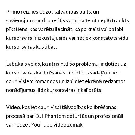
Pirmo reizi ieslēdzot tālvadības pults, un
savienojumu ar drone, jūs varat saņemt nepārtraukts
pīkstiens, kas varētu liecināt, ka pa kreisi vai pa labi
kursorsvira ir izkustējusies vai netiek konstatēts vidū
kursorsviras kustības.
Labākais veids, kā atrisināt šo problēmu, ir doties uz
kursorsviras kalibrēšanas Lietotnes sadaļā un iet
cauri visiem komandas un izpildiet ekrānā redzamos
norādījumus, līdz kursorsviras ir kalibrēts.
Video, kas iet cauri visai tālvadības kalibrēšanas
procesā par DJI Phantom ceturtās un profesionāli
var redzēt YouTube video zemāk.