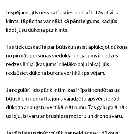
Iespējams, jūs nevarat justies updraft stāvot virs
klints, tāpēc tas var nākt kā pārsteigums, kad jūs
lidot jūsu dūkoņa pār klints.
Tas tiek uzskatīta par būtisku sasist aplūkojot dūkoņa
no pirmās personas viedokļa, un, ja jums ir redzes
redzes līnijai (kas jums ir lielāko daļu laika), jūs
redzēsiet dūkoņa bufera vertikāli pa vējam.
Ja regulāri lido pār klintīm, kas ir īpaši tendētas uz
būtiskiem updrafts, jums vajadzētu apsvērt iegādi
dūkoņa ar augstu vertikālo ātrumu. Tas galu galā nāk
uz leju, lai varu ar brushless motoru un drone svaru.
Ja vēlaties uzzināt vairāk par peld ar savu dūkoņa