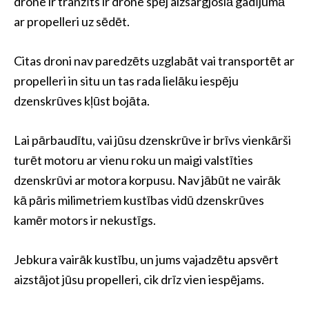
drone ir tranzīts ir drone spēj aizsargjoslā gadījumā
ar propelleri uz sēdēt.
Citas droni nav paredzēts uzglabāt vai transportēt ar
propelleri in situ un tas rada lielāku iespēju
dzenskrūves kļūst bojāta.
Lai pārbaudītu, vai jūsu dzenskrūve ir brīvs vienkārši
turēt motoru ar vienu roku un maigi valstīties
dzenskrūvi ar motora korpusu. Nav jābūt ne vairāk
kā pāris milimetriem kustības vidū dzenskrūves
kamēr motors ir nekustīgs.
Jebkura vairāk kustību, un jums vajadzētu apsvērt
aizstājot jūsu propelleri, cik drīz vien iespējams.