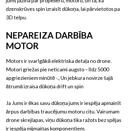
jums jāzina par propelleru, motoru, un tā, ka
dzenskrūves spin izraisīt dūkoņa, lai pārvietotos pa
3D telpu.
NEPAREIZA DARBĪBA
MOTOR
Motors ir svarīgākā elektriska detaļa no drone.
Motori griežas pie neticami augsto – līdz 5000
apgriezieniem minūtē -., Un jebkura novirze šajā
ātrumā izraisa dūkoņa drift un spin
Ja Jums ir ēkas savu dūkoņa jums ir iespēja apmainīt
ārpus darbības traucējumu motoru citu. Vairumam
drone skrejlapas, viņu dūkoņa tika ražots bez spējas
ir iespēja mijmaiņas komponentiem.