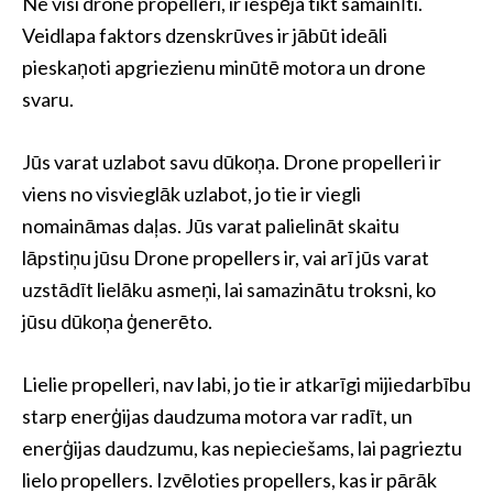
Ne visi drone propelleri, ir iespēja tikt samainīti.
Veidlapa faktors dzenskrūves ir jābūt ideāli
pieskaņoti apgriezienu minūtē motora un drone
svaru.
Jūs varat uzlabot savu dūkoņa. Drone propelleri ir
viens no visvieglāk uzlabot, jo tie ir viegli
nomaināmas daļas. Jūs varat palielināt skaitu
lāpstiņu jūsu Drone propellers ir, vai arī jūs varat
uzstādīt lielāku asmeņi, lai samazinātu troksni, ko
jūsu dūkoņa ģenerēto.
Lielie propelleri, nav labi, jo tie ir atkarīgi mijiedarbību
starp enerģijas daudzuma motora var radīt, un
enerģijas daudzumu, kas nepieciešams, lai pagrieztu
lielo propellers. Izvēloties propellers, kas ir pārāk