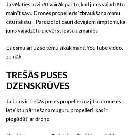
Ja vēlaties uzzināt vairāk par to, kad jums vajadzētu
mainīt savu Drones propelleris izbraukšana manu
citu rakstu -. Pareizo iet cauri deviņiem simptomi, ka
jums vajadzētu pievērst īpašu uzmanību
Es esmu arī uz šo tēmu sīkāk manā YouTube video,
zemāk.
TREŠĀS PUSES
DZENSKRŪVES
Ja Jums ir trešās puses propelleri uz jūsu drone es
ieteiktu pārnešana muguru propelleri, kas ir
piegādāti ar drone.