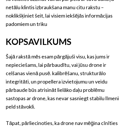
netālu klintis izbraukšana manu citu rakstu –
noklikšķiniet šeit, lai visiem iekšējās informācijas
padomiem un triku
KOPSAVILKUMS
Šajā rakstā mēs esam pārgājuši visu, kas jums ir
nepieciešams, lai pārbaudītu, vai jūsu drone ir
celšanas vienā pusē. kalibrēšanu, strukturālo
integritāti, un propellera izvietojumu un veidu
pārbaude būs atrisināt lielāko daļu problēmu
sastopas ar drone, kas nevar sasniegt stabilu līmeni
peld stāvokli.
Tāpat, pārliecinoties, ka drone nav mēģina cīnīties