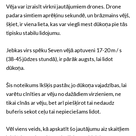
Vēja var izraisīt virkni jautājumiem drones. Drone
padara simtiem aprēķinu sekundē, un brāzmains vējš,
šķiet, ir viena lieta, kas var viegli mest dūkoņa pie tās
tipisku stabilu lidojumu.
Jebkas virs spēku Seven vējā aptuveni 17-20 m / s
(38-45 jūdzes stundā), ir pārāk augsts, lai lidot
dūkoņa.
Šis noteikums īkšķis pastāv, jo dūkoņa vajadzības, lai
varētu cīnīties ar vēju no dažādiem virzieniem, ne
tikai cīnās ar vēju, bet arī piešķirot tai nedaudz
buferis sekot ceļu tai nepieciešams lidot.
Vēl viens veids, kā apskatīt šo jautājumu aiz skaitļiem