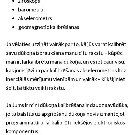
žiroskops
barometru
akselerometrs
geomagnetic kalibrēšanas
Ja vēlaties uzzināt vairāk par to, kā jūs varat kalibrēt
savu dūkoņa izbraukšana manu citu rakstu – kāpēc
man ir, lai kalibrētu mana dūkoņa, un es iet caur visu,
kas jums jāzina par kalibrēšanas akselerometrus līdz
inerciālās mērījumu vienībām un vairāk – klikšķiniet
šeit, lai tiktu veikti rakstu.
Ja Jums ir mini dūkoņa kalibrēšana ir daudz savādāka,
jo tā balstās uz apgriešanu dūkoņa nevis izmantojot
programmatūru, lai kalibrētu iekšējos elektroniskos
komponentus.