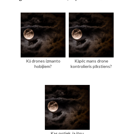
Kā drones izmanto
Kāpēc mans drone
hobijiem?
kontrolieris pīkstiens?
Kas notiek, ja jūsu