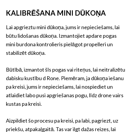
KALIBRĒŠANA MINI DŪKOŅA
Lai apgrieztu mini dūkoņa, jums ir nepieciešams, lai
būtu lidošanas dūkoņa. Izmantojiet apdare pogas
mini burdona kontrolieris pielāgot propelleri un
stabilizēt dūkoņa.
Būtībā, izmantot šīs pogas vai riteņus, lai neitralizētu
dabisku kustību d Rone. Piemēram, ja dūkoņa iešanu
pa kreisi, jums ir nepieciešams, lai nospiediet un
atlaidiet labo pusi apgriešanas pogu, līdz drone vairs
kustas pa kreisi.
Aizpildiet šo procesu pa kreisi, pa labi, pagriezt, uz
priekšu, atpakaļgaitā. Tas var ilgt dažas reizes, lai