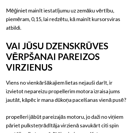
Mēģiniet mainīt iestatījumu uz zemāku vērtību,
piemēram, 0,15, lai redzētu, kā mainīt kursorsviras
atbildi.
VAI JŪSU DZENSKRŪVES
VĒRPŠANAI PAREIZOS
VIRZIENUS
Viens no vienkāršākajiem lietas nejauši darīt, ir
izvietot nepareizu propellerim motora izraisa jums
jautāt, kāpēc ir mana dūkoņa pacelšanas vienā pusē?
propelleri jābūt pareizajās motoru, jo daži no viņiem
pāriet pulksteņrādītāja virzienā savukārt citi spin