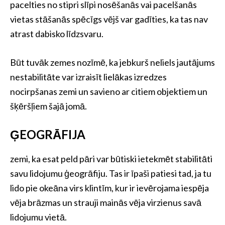
pacelties no stipri slīpi nosēšanās vai pacelšanās
vietas stāšanās spēcīgs vējš var gadīties, ka tas nav
atrast dabisko līdzsvaru.
Būt tuvāk zemes nozīmē, ka jebkurš neliels jautājums
nestabilitāte var izraisīt lielākas izredzes
nocirpšanas zemi un savieno ar citiem objektiem un
šķēršļiem šajā jomā.
ĢEOGRĀFIJA
zemi, ka esat peld pāri var būtiski ietekmēt stabilitāti
savu lidojumu ģeogrāfiju. Tas ir īpaši patiesi tad, ja tu
lido pie okeāna virs klintīm, kur ir ievērojama iespēja
vēja brāzmas un strauji mainās vēja virzienus savā
lidojumu vietā.