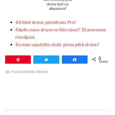
drone iziet no
diapazona?
Kā lidot drone, piemēram, Pro!
Kāpēc mans drone ne lido taisni? 10 awesome
risinājumi
Ko man vajadzētu zināt, pirms pērk drone?
0
Pin
Tweet
Share
SHARES
FILED UNDER:
DRONE