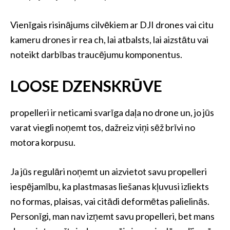
Vienīgais risinājums cilvēkiem ar DJI drones vai citu
kameru drones ir rea ch, lai atbalsts, lai aizstātu vai
noteikt darbības traucējumu komponentus.
LOOSE DZENSKRŪVE
propelleri ir neticami svarīga daļa no drone un, jo jūs
varat viegli noņemt tos, dažreiz viņi sēž brīvi no
motora korpusu.
Ja jūs regulāri noņemt un aizvietot savu propelleri
iespējamību, ka plastmasas liešanas kļuvusi izliekts
no formas, plaisas, vai citādi deformētas palielinās.
Personīgi, man nav izņemt savu propelleri, bet mans