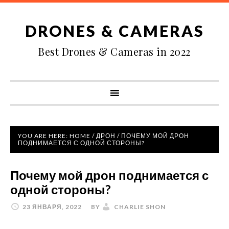
DRONES & CAMERAS
Best Drones & Cameras in 2022
YOU ARE HERE:
HOME
/
ДРОН
/
ПОЧЕМУ МОЙ ДРОН
ПОДНИМАЕТСЯ С ОДНОЙ СТОРОНЫ?
Почему мой дрон поднимается с
одной стороны?
23 ЯНВАРЯ, 2022
BY
CHARLIE SHON