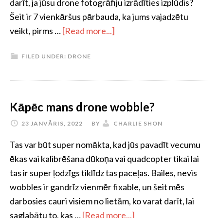
darīt, ja jūsu drone fotogrāfiju izrādīties izplūdis?
Šeit ir 7 vienkāršus pārbauda, ​​ka jums vajadzētu
veikt, pirms …
[Read more...]
FILED UNDER:
DRONE
Kāpēc mans drone wobble?
23 JANVĀRIS, 2022
BY
CHARLIE SHON
Tas var būt super nomākta, kad jūs pavadīt vecumu
ēkas vai kalibrēšana dūkoņa vai quadcopter tikai lai
tas ir super ļodzīgs tiklīdz tas paceļas. Bailes, nevis
wobbles ir gandrīz vienmēr fixable, un šeit mēs
darbosies cauri visiem no lietām, ko varat darīt, lai
saglabātu to, kas …
[Read more...]