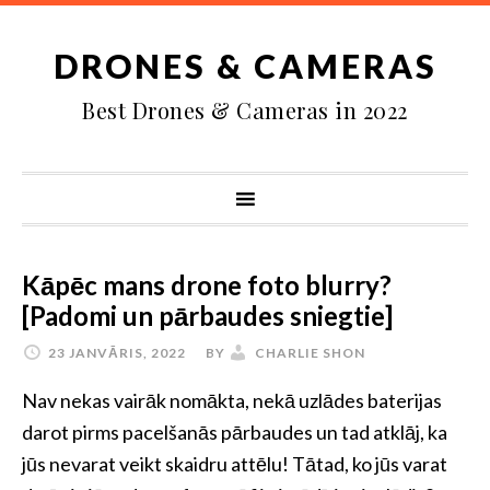
DRONES & CAMERAS
Best Drones & Cameras in 2022
Kāpēc mans drone foto blurry?
[Padomi un pārbaudes sniegtie]
23 JANVĀRIS, 2022
BY
CHARLIE SHON
Nav nekas vairāk nomākta, nekā uzlādes baterijas
darot pirms pacelšanās pārbaudes un tad atklāj, ka
jūs nevarat veikt skaidru attēlu! Tātad, ko jūs varat