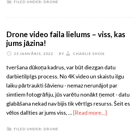
FILED UNDER:
DRONE
Drone video faila lielums – viss, kas
jums jāzina!
23 JANVĀRIS, 2022
BY
CHARLIE SHON
tveršana dūkoņa kadrus, var būt diezgan datu
darbietilpīgs process. No 4K video un skaistu ilgu
laiku pārtraukti šāvienu - nemaz nerunājot par
simtiem fotogrāfiju, jūs varētu nonākt ņemot - datu
glabāšana nekad nav bijis tik vērtīgs resurss. Šeit es
vēlos dalīties ar jums viss, …
[Read more...]
FILED UNDER:
DRONE