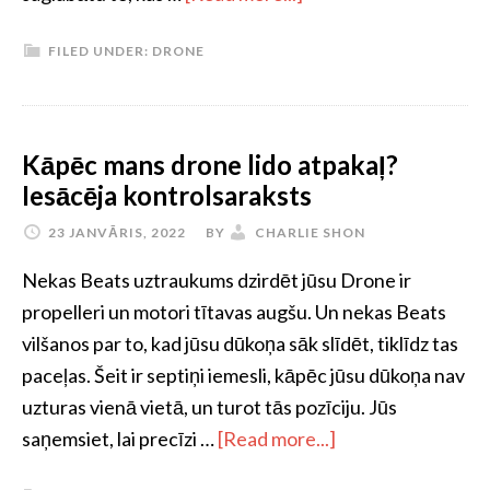
FILED UNDER:
DRONE
Kāpēc mans drone lido atpakaļ?
Iesācēja kontrolsaraksts
23 JANVĀRIS, 2022
BY
CHARLIE SHON
Nekas Beats uztraukums dzirdēt jūsu Drone ir
propelleri un motori tītavas augšu. Un nekas Beats
vilšanos par to, kad jūsu dūkoņa sāk slīdēt, tiklīdz tas
paceļas. Šeit ir septiņi iemesli, kāpēc jūsu dūkoņa nav
uzturas vienā vietā, un turot tās pozīciju. Jūs
saņemsiet, lai precīzi …
[Read more...]