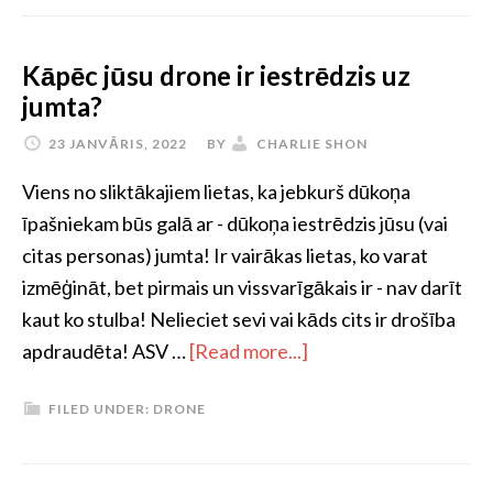
Kāpēc jūsu drone ir iestrēdzis uz
jumta?
23 JANVĀRIS, 2022
BY
CHARLIE SHON
Viens no sliktākajiem lietas, ka jebkurš dūkoņa
īpašniekam būs galā ar - dūkoņa iestrēdzis jūsu (vai
citas personas) jumta! Ir vairākas lietas, ko varat
izmēģināt, bet pirmais un vissvarīgākais ir - nav darīt
kaut ko stulba! Nelieciet sevi vai kāds cits ir drošība
apdraudēta! ASV …
[Read more...]
FILED UNDER:
DRONE