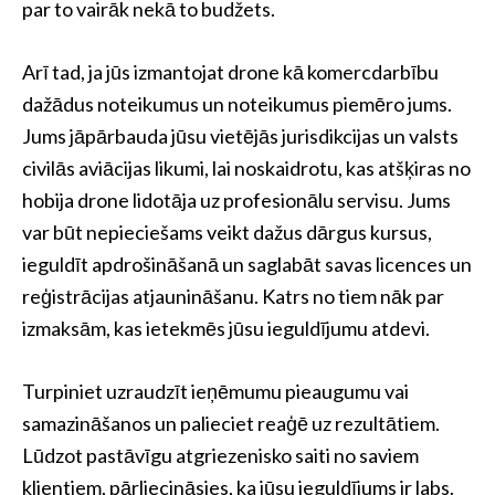
par to vairāk nekā to budžets.
Arī tad, ja jūs izmantojat drone kā komercdarbību
dažādus noteikumus un noteikumus piemēro jums.
Jums jāpārbauda jūsu vietējās jurisdikcijas un valsts
civilās aviācijas likumi, lai noskaidrotu, kas atšķiras no
hobija drone lidotāja uz profesionālu servisu. Jums
var būt nepieciešams veikt dažus dārgus kursus,
ieguldīt apdrošināšanā un saglabāt savas licences un
reģistrācijas atjaunināšanu. Katrs no tiem nāk par
izmaksām, kas ietekmēs jūsu ieguldījumu atdevi.
Turpiniet uzraudzīt ieņēmumu pieaugumu vai
samazināšanos un palieciet reaģē uz rezultātiem.
Lūdzot pastāvīgu atgriezenisko saiti no saviem
klientiem, pārliecināsies, ka jūsu ieguldījums ir labs.