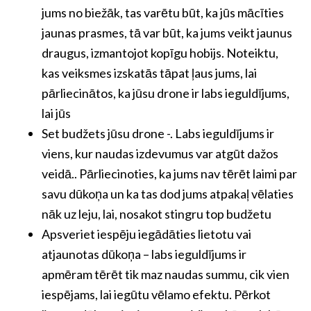
jums no biežāk, tas varētu būt, ka jūs mācīties
jaunas prasmes, tā var būt, ka jums veikt jaunus
draugus, izmantojot kopīgu hobijs. Noteiktu,
kas veiksmes izskatās tāpat ļaus jums, lai
pārliecinātos, ka jūsu drone ir labs ieguldījums,
lai jūs
Set budžets jūsu drone -. Labs ieguldījums ir
viens, kur naudas izdevumus var atgūt dažos
veidā.. Pārliecinoties, ka jums nav tērēt laimi par
savu dūkoņa un ka tas dod jums atpakaļ vēlaties
nāk uz leju, lai, nosakot stingru top budžetu
Apsveriet iespēju iegādāties lietotu vai
atjaunotas dūkoņa – labs ieguldījums ir
apmēram tērēt tik maz naudas summu, cik vien
iespējams, lai iegūtu vēlamo efektu. Pērkot