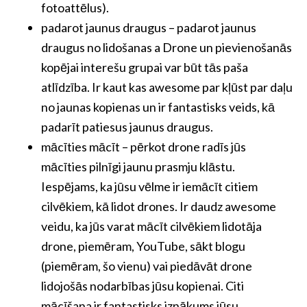
fotoattēlus).
padarot jaunus draugus – padarot jaunus
draugus no lidošanas a Drone un pievienošanās
kopējai interešu grupai var būt tās paša
atlīdzība. Ir kaut kas awesome par kļūst par daļu
no jaunas kopienas un ir fantastisks veids, kā
padarīt patiesus jaunus draugus.
mācīties mācīt – pērkot drone radīs jūs
mācīties pilnīgi jaunu prasmju klāstu.
Iespējams, ka jūsu vēlme ir iemācīt citiem
cilvēkiem, kā lidot drones. Ir daudz awesome
veidu, ka jūs varat mācīt cilvēkiem lidotāja
drone, piemēram, YouTube, sākt blogu
(piemēram, šo vienu) vai piedāvāt drone
lidojošās nodarbības jūsu kopienai. Citi
mācīšana ir fantastisks iznākums jūsu