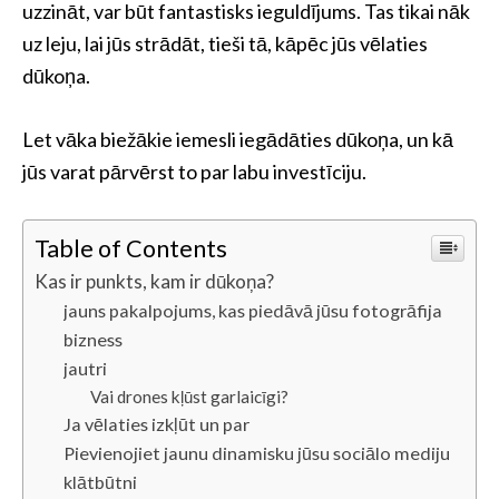
uzzināt, var būt fantastisks ieguldījums. Tas tikai nāk
uz leju, lai jūs strādāt, tieši tā, kāpēc jūs vēlaties
dūkoņa.
Let vāka biežākie iemesli iegādāties dūkoņa, un kā
jūs varat pārvērst to par labu investīciju.
Table of Contents
Kas ir punkts, kam ir dūkoņa?
jauns pakalpojums, kas piedāvā jūsu fotogrāfija
bizness
jautri
Vai drones kļūst garlaicīgi?
Ja vēlaties izkļūt un par
Pievienojiet jaunu dinamisku jūsu sociālo mediju
klātbūtni