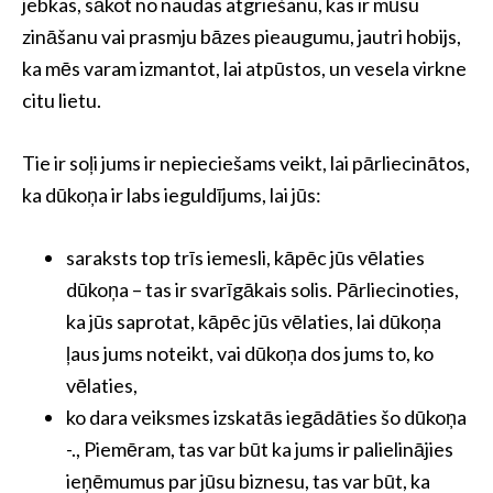
jebkas, sākot no naudas atgriešanu, kas ir mūsu
zināšanu vai prasmju bāzes pieaugumu, jautri hobijs,
ka mēs varam izmantot, lai atpūstos, un vesela virkne
citu lietu.
Tie ir soļi jums ir nepieciešams veikt, lai pārliecinātos,
ka dūkoņa ir labs ieguldījums, lai jūs:
saraksts top trīs iemesli, kāpēc jūs vēlaties
dūkoņa – tas ir svarīgākais solis. Pārliecinoties,
ka jūs saprotat, kāpēc jūs vēlaties, lai dūkoņa
ļaus jums noteikt, vai dūkoņa dos jums to, ko
vēlaties,
ko dara veiksmes izskatās iegādāties šo dūkoņa
-., Piemēram, tas var būt ka jums ir palielinājies
ieņēmumus par jūsu biznesu, tas var būt, ka