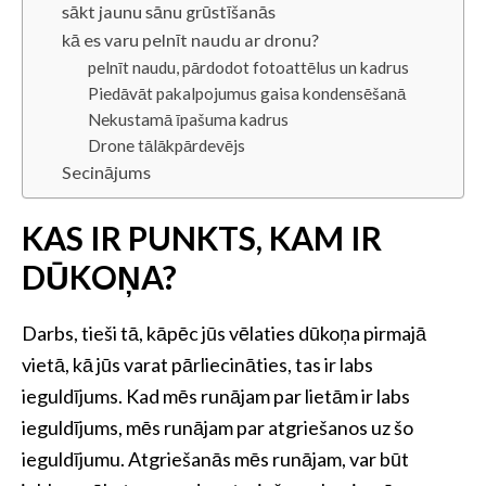
sākt jaunu sānu grūstīšanās
kā es varu pelnīt naudu ar dronu?
pelnīt naudu, pārdodot fotoattēlus un kadrus
Piedāvāt pakalpojumus gaisa kondensēšanā
Nekustamā īpašuma kadrus
Drone tālākpārdevējs
Secinājums
KAS IR PUNKTS, KAM IR
DŪKOŅA?
Darbs, tieši tā, kāpēc jūs vēlaties dūkoņa pirmajā
vietā, kā jūs varat pārliecināties, tas ir labs
ieguldījums. Kad mēs runājam par lietām ir labs
ieguldījums, mēs runājam par atgriešanos uz šo
ieguldījumu. Atgriešanās mēs runājam, var būt