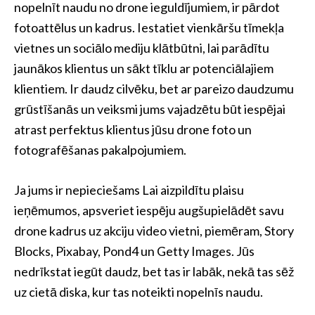
nopelnīt naudu no drone ieguldījumiem, ir pārdot
fotoattēlus un kadrus. Iestatiet vienkāršu tīmekļa
vietnes un sociālo mediju klātbūtni, lai parādītu
jaunākos klientus un sākt tīklu ar potenciālajiem
klientiem. Ir daudz cilvēku, bet ar pareizo daudzumu
grūstīšanās un veiksmi jums vajadzētu būt iespējai
atrast perfektus klientus jūsu drone foto un
fotografēšanas pakalpojumiem.
Ja jums ir nepieciešams Lai aizpildītu plaisu
ieņēmumos, apsveriet iespēju augšupielādēt savu
drone kadrus uz akciju video vietni, piemēram, Story
Blocks, Pixabay, Pond4 un Getty Images. Jūs
nedrīkstat iegūt daudz, bet tas ir labāk, nekā tas sēž
uz cietā diska, kur tas noteikti nopelnīs naudu.