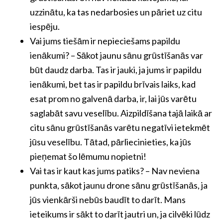
uzzinātu, ka tas nedarbosies un pāriet uz citu
iespēju.
Vai jums tiešām ir nepieciešams papildu
ienākumi? – Sākot jaunu sānu grūstīšanās var
būt daudz darba. Tas ir jauki, ja jums ir papildu
ienākumi, bet tas ir papildu brīvais laiks, kad
esat prom no galvenā darba, ir, lai jūs varētu
saglabāt savu veselību. Aizpildīšana tajā laikā ar
citu sānu grūstīšanās varētu negatīvi ietekmēt
jūsu veselību. Tātad, pārliecinieties, ka jūs
pieņemat šo lēmumu nopietni!
Vai tas ir kaut kas jums patiks? – Nav neviena
punkta, sākot jaunu drone sānu grūstīšanās, ja
jūs vienkārši nebūs baudīt to darīt. Mans
ieteikums ir sākt to darīt jautri un, ja cilvēki lūdz