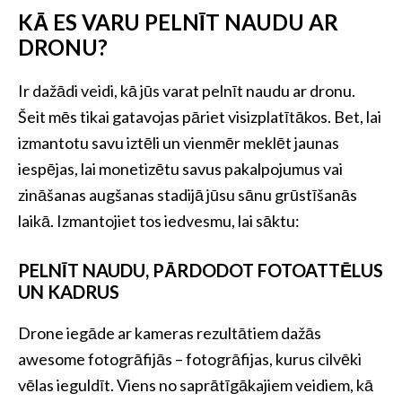
KĀ ES VARU PELNĪT NAUDU AR
DRONU?
Ir dažādi veidi, kā jūs varat pelnīt naudu ar dronu.
Šeit mēs tikai gatavojas pāriet visizplatītākos. Bet, lai
izmantotu savu iztēli un vienmēr meklēt jaunas
iespējas, lai monetizētu savus pakalpojumus vai
zināšanas augšanas stadijā jūsu sānu grūstīšanās
laikā. Izmantojiet tos iedvesmu, lai sāktu:
PELNĪT NAUDU, PĀRDODOT FOTOATTĒLUS
UN KADRUS
Drone iegāde ar kameras rezultātiem dažās
awesome fotogrāfijās – fotogrāfijas, kurus cilvēki
vēlas ieguldīt. Viens no saprātīgākajiem veidiem, kā