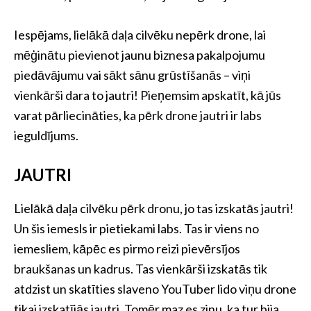
Iespējams, lielākā daļa cilvēku nepērk drone, lai
mēģinātu pievienot jaunu biznesa pakalpojumu
piedāvājumu vai sākt sānu grūstīšanās – viņi
vienkārši dara to jautri! Pieņemsim apskatīt, kā jūs
varat pārliecināties, ka pērk drone jautri ir labs
ieguldījums.
JAUTRI
Lielākā daļa cilvēku pērk dronu, jo tas izskatās jautri!
Un šis iemesls ir pietiekami labs. Tas ir viens no
iemesliem, kāpēc es pirmo reizi pievērsījos
braukšanas un kadrus. Tas vienkārši izskatās tik
atdzist un skatīties slaveno YouTuber lido viņu drone
tikai izskatījās jautri. Tomēr maz es zinu, ka tur bija