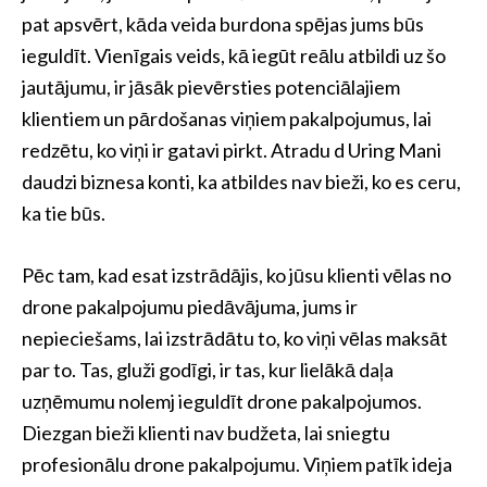
pat apsvērt, kāda veida burdona spējas jums būs
ieguldīt. Vienīgais veids, kā iegūt reālu atbildi uz šo
jautājumu, ir jāsāk pievērsties potenciālajiem
klientiem un pārdošanas viņiem pakalpojumus, lai
redzētu, ko viņi ir gatavi pirkt. Atradu d Uring Mani
daudzi biznesa konti, ka atbildes nav bieži, ko es ceru,
ka tie būs.
Pēc tam, kad esat izstrādājis, ko jūsu klienti vēlas no
drone pakalpojumu piedāvājuma, jums ir
nepieciešams, lai izstrādātu to, ko viņi vēlas maksāt
par to. Tas, gluži godīgi, ir tas, kur lielākā daļa
uzņēmumu nolemj ieguldīt drone pakalpojumos.
Diezgan bieži klienti nav budžeta, lai sniegtu
profesionālu drone pakalpojumu. Viņiem patīk ideja