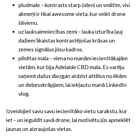
pludmale – kontrasts starp ūdeni un smiltīm, visi
akmeņi ir tikai awesome vieta, kur veikt drone
šāvienu.
uz lauksaimniecības zemi – lauka izturība ļauj
dažiem Skaistas kontrastējošas krāsas un
zemes signālus jūsu kadros.
pilsētas mala – viena no manām iecienītākajām
vietām, kur bija Adelaide CBD mala. Es varēju
saņemt dažus diezgan atdzist attēlus no ēkām
un debesskrāpjiem, lai iekļautu manā LinkedIn
vlog.
Izveidojiet savu savu iecienītāko vietu sarakstu, kur
iet – un ieguldīt savā drone, lai motivētu jūs apmeklēt
jaunas un aizraujošas vietas.