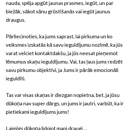
nauda, ​​spēja apgūt jaunas prasmes, iegūt, un par
biežāk, sākot sānu grūstīšanās vai iegūt jaunus
draugus.
Pārliecinoties, ka jums saprast, lai pirkuma un ko
veiksmes izskatās kā savu ieguldījumu nozīmē, ka jūs
varat velciet kontaktdakšu, ja jūs neesat pieņemot
lēmumus skaņu ieguldījumu. Vai, tas ļaus jums redzēt
savu pirkumu objektīvi, ja Jums ir pārāk emocionāli
ieguldīti.
Tas var visas skaņas ir diezgan nopietna, bet, ja jūsu
dūkoņa nav super dārgs, un jums ir jautri, varbūt, ka ir
pietiekami ieguldījums jums!
Laimīgs dūkoņa lidojot mani draugi …