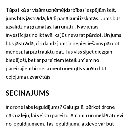
Tāpat kā ar visām uzņēmējdarbības iespējām šeit,
jums būs jāstrādā, kādi panākumi izskatās. Jums būs
jāsalīdzina grāmatas, lai runātu. Nav jēgas
investīcijas noliktavā, ka jūs nevarat pārdot. Un jums
būs jāstrādā, cik daudz jums ir nepieciešams pārdot
mēnesī, lai pārtrauktu pat. Tas viss šķiet diezgan
biedējoši, bet ar pareiziem ieteikumiem no
pareizajiem biznesa mentoriem jūs varētu būt
ceļojuma uzvarētājs.
SECINĀJUMS
ir drone labs ieguldījums? Galu galā, pērkot drone
nāk uz leju, lai veiktu pareizu lēmumu un meklē atdevi
no ieguldījumiem. Tas ieguldījumu atdeve var būt