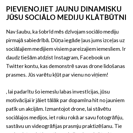
PIEVIENOJIET JAUNU DINAMISKU
JŪSU SOCIĀLO MEDIJU KLĀTBŪTNI
Nav šaubu, ka šobrīd mēs dzīvojam sociālo mediju
pirmajā sabiedrībā. Dūņa iegāde ļaus jums izceļas uz
sociālajiem medijiem visiem pareizajiem iemesliem. Ir
daudz tiešām atdzist Instagram, Facebook un
Twitter kontu, kas demonstrē savas drone lidošanas
prasmes. Jūs varētu kļūt par vienu no viņiem!
, lai padarītu šo iemeslu labas investīcijas, jūsu
motivācijai ir jāiet tālāk par dopamīna hit no jauniem
patīk un akcijām. Izmantojot drone, lai stāvētu
sociālajos medijos, iet roku rokā ar savu fotogrāfiju,
sastāvu un videogrāfijas prasmju praktizēšanu. Tie