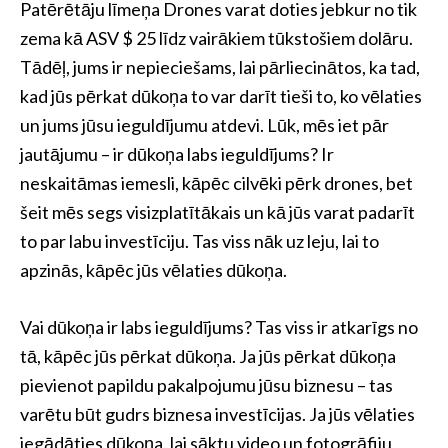
Patērētāju līmeņa Drones varat doties jebkur no tik
zema kā ASV $ 25 līdz vairākiem tūkstošiem dolāru.
Tādēļ, jums ir nepieciešams, lai pārliecinātos, ka tad,
kad jūs pērkat dūkoņa to var darīt tieši to, ko vēlaties
un jums jūsu ieguldījumu atdevi. Lūk, mēs iet pār
jautājumu – ir dūkoņa labs ieguldījums? Ir
neskaitāmas iemesli, kāpēc cilvēki pērk drones, bet
šeit mēs segs visizplatītākais un kā jūs varat padarīt
to par labu investīciju. Tas viss nāk uz leju, lai to
apzinās, kāpēc jūs vēlaties dūkoņa.
Vai dūkoņa ir labs ieguldījums? Tas viss ir atkarīgs no
tā, kāpēc jūs pērkat dūkoņa. Ja jūs pērkat dūkoņa
pievienot papildu pakalpojumu jūsu biznesu – tas
varētu būt gudrs biznesa investīcijas. Ja jūs vēlaties
iegādāties dūkoņa, lai sāktu video un fotogrāfiju