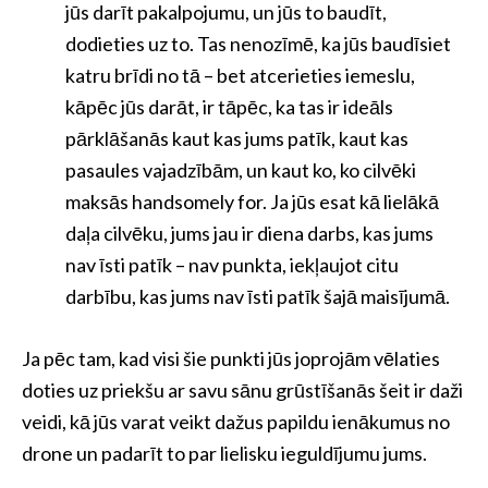
jūs darīt pakalpojumu, un jūs to baudīt,
dodieties uz to. Tas nenozīmē, ka jūs baudīsiet
katru brīdi no tā – bet atcerieties iemeslu,
kāpēc jūs darāt, ir tāpēc, ka tas ir ideāls
pārklāšanās kaut kas jums patīk, kaut kas
pasaules vajadzībām, un kaut ko, ko cilvēki
maksās handsomely for. Ja jūs esat kā lielākā
daļa cilvēku, jums jau ir diena darbs, kas jums
nav īsti patīk – nav punkta, iekļaujot citu
darbību, kas jums nav īsti patīk šajā maisījumā.
Ja pēc tam, kad visi šie punkti jūs joprojām vēlaties
doties uz priekšu ar savu sānu grūstīšanās šeit ir daži
veidi, kā jūs varat veikt dažus papildu ienākumus no
drone un padarīt to par lielisku ieguldījumu jums.