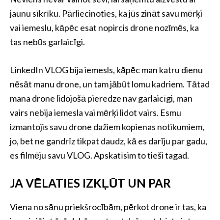
jaunu sīkrīku. Pārliecinoties, ka jūs zināt savu mērķi
vai iemeslu, kāpēc esat nopircis drone nozīmēs, ka
tas nebūs garlaicīgi.
LinkedIn VLOG bija iemesls, kāpēc man katru dienu
nēsāt manu drone, un tam jābūt lomu kadriem. Tātad
mana drone lidojošā pieredze nav garlaicīgi, man
vairs nebija iemesla vai mērķi lidot vairs. Esmu
izmantojis savu drone dažiem kopienas notikumiem,
jo, bet ne gandrīz tikpat daudz, kā es darīju par gadu,
es filmēju savu VLOG. Apskatīsim to tieši tagad.
JA VĒLATIES IZKĻŪT UN PAR
Viena no sānu priekšrocībām, pērkot drone ir tas, ka