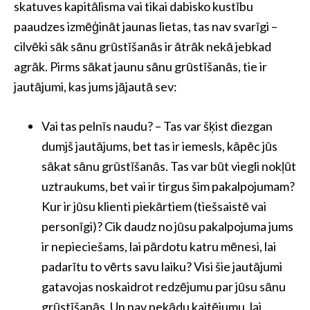
skatuves kapitālisma vai tikai dabisko kustību
paaudzes izmēģināt jaunas lietas, tas nav svarīgi –
cilvēki sāk sānu grūstīšanās ir ātrāk nekā jebkad
agrāk. Pirms sākat jaunu sānu grūstīšanās, tie ir
jautājumi, kas jums jājautā sev:
Vai tas pelnīs naudu? – Tas var šķist diezgan
dumjš jautājums, bet tas ir iemesls, kāpēc jūs
sākat sānu grūstīšanās. Tas var būt viegli nokļūt
uztraukums, bet vai ir tirgus šim pakalpojumam?
Kur ir jūsu klienti piekārtiem (tiešsaistē vai
personīgi)? Cik daudz no jūsu pakalpojuma jums
ir nepieciešams, lai pārdotu katru mēnesi, lai
padarītu to vērts savu laiku? Visi šie jautājumi
gatavojas noskaidrot redzējumu par jūsu sānu
grūstīšanās. Un nav nekādu kaitējumu, lai