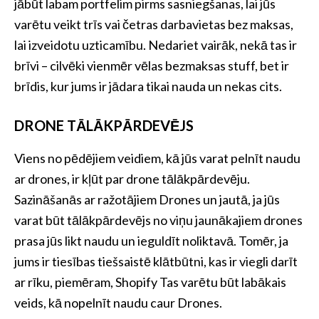
jābūt labam portfelim pirms sasniegšanas, lai jūs
varētu veikt trīs vai četras darbavietas bez maksas,
lai izveidotu uzticamību. Nedariet vairāk, nekā tas ir
brīvi – cilvēki vienmēr vēlas bezmaksas stuff, bet ir
brīdis, kur jums ir jādara tikai nauda un nekas cits.
DRONE TĀLĀKPĀRDEVĒJS
Viens no pēdējiem veidiem, kā jūs varat pelnīt naudu
ar drones, ir kļūt par drone tālākpārdevēju.
Sazināšanās ar ražotājiem Drones un jautā, ja jūs
varat būt tālākpārdevējs no viņu jaunākajiem drones
prasa jūs likt naudu un ieguldīt noliktavā. Tomēr, ja
jums ir tiesības tiešsaistē klātbūtni, kas ir viegli darīt
ar rīku, piemēram, Shopify Tas varētu būt labākais
veids, kā nopelnīt naudu caur Drones.