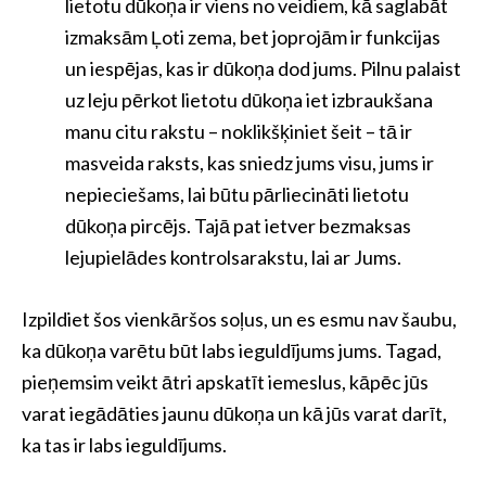
lietotu dūkoņa ir viens no veidiem, kā saglabāt
izmaksām Ļoti zema, bet joprojām ir funkcijas
un iespējas, kas ir dūkoņa dod jums. Pilnu palaist
uz leju pērkot lietotu dūkoņa iet izbraukšana
manu citu rakstu – noklikšķiniet šeit – tā ir
masveida raksts, kas sniedz jums visu, jums ir
nepieciešams, lai būtu pārliecināti lietotu
dūkoņa pircējs. Tajā pat ietver bezmaksas
lejupielādes kontrolsarakstu, lai ar Jums.
Izpildiet šos vienkāršos soļus, un es esmu nav šaubu,
ka dūkoņa varētu būt labs ieguldījums jums. Tagad,
pieņemsim veikt ātri apskatīt iemeslus, kāpēc jūs
varat iegādāties jaunu dūkoņa un kā jūs varat darīt,
ka tas ir labs ieguldījums.