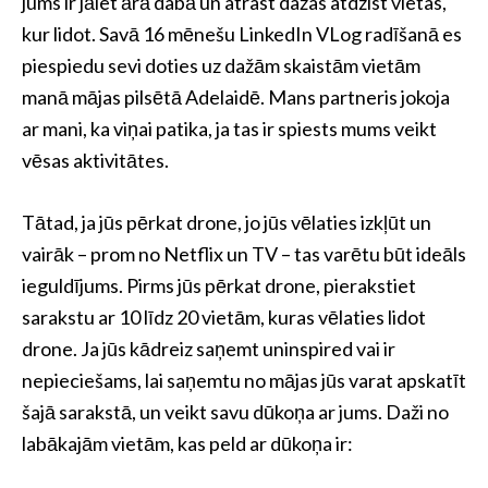
jums ir jāiet ārā dabā un atrast dažas atdzist vietas,
kur lidot. Savā 16 mēnešu LinkedIn VLog radīšanā es
piespiedu sevi doties uz dažām skaistām vietām
manā mājas pilsētā Adelaidē. Mans partneris jokoja
ar mani, ka viņai patika, ja tas ir spiests mums veikt
vēsas aktivitātes.
Tātad, ja jūs pērkat drone, jo jūs vēlaties izkļūt un
vairāk – prom no Netflix un TV – tas varētu būt ideāls
ieguldījums. Pirms jūs pērkat drone, pierakstiet
sarakstu ar 10 līdz 20 vietām, kuras vēlaties lidot
drone. Ja jūs kādreiz saņemt uninspired vai ir
nepieciešams, lai saņemtu no mājas jūs varat apskatīt
šajā sarakstā, un veikt savu dūkoņa ar jums. Daži no
labākajām vietām, kas peld ar dūkoņa ir: