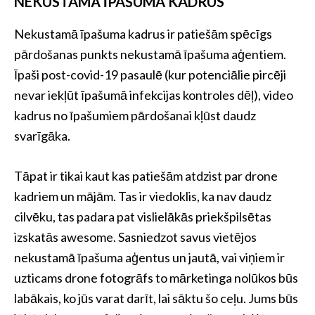
NEKUSTAMĀ ĪPAŠUMA KADRUS
Nekustamā īpašuma kadrus ir patiešām spēcīgs
pārdošanas punkts nekustamā īpašuma aģentiem.
Īpaši post-covid-19 pasaulē (kur potenciālie pircēji
nevar iekļūt īpašumā infekcijas kontroles dēļ), video
kadrus no īpašumiem pārdošanai kļūst daudz
svarīgāka.
Tāpat ir tikai kaut kas patiešām atdzist par drone
kadriem un mājām. Tas ir viedoklis, ka nav daudz
cilvēku, tas padara pat vislielākās priekšpilsētas
izskatās awesome. Sasniedzot savus vietējos
nekustamā īpašuma aģentus un jautā, vai viņiem ir
uzticams drone fotogrāfs to mārketinga nolūkos būs
labākais, ko jūs varat darīt, lai sāktu šo ceļu. Jums būs