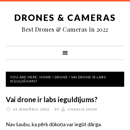
DRONES & CAMERAS
Best Drones & Cameras in 2022
YOU ARE HERE:
HOME
/
DRONE
/
VAI DRONE IR LABS
IEGULDĪJUMS?
Vai drone ir labs ieguldījums?
23 JANVĀRIS, 2022
BY
CHARLIE SHON
Nav šaubu, ka pērk dūkoņa var iegūt dārga.