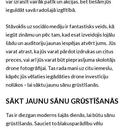
var izraisīt vairāk patīk un akcijas, bet tiešām jūs
ieguldāt savā radošajā izglītībā.
Stāvoklis uz sociālo mediju ir fantastisks veids, kā
iegūt zināmu un pēc tam, kad esat izveidojis lojālu
šādu un auditoriju jaunas iespējas atvērt jums. Jūs
varat atrast, ka jūs varat pārdot izdrukas un citus
preces, vai arī jūs varat būt pieprasījuma skolotājs
drone fotogrāfijai. Tas rada mani uz citu iemeslu,
kāpēc jūs vēlaties iegādāties drone investīciju
nolūkos – lai sāktu jaunu sānu grūstīšanās.
SĀKT JAUNU SĀNU GRŪSTĪŠANĀS
Tas ir diezgan moderns šajās dienās, lai būtu sānu
grūstīšanās. Sauciet to blakusparādību vēlu