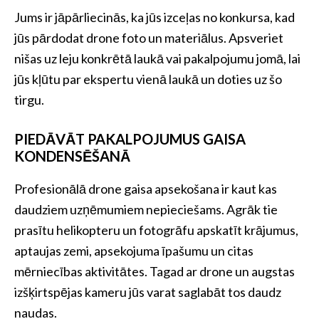
Jums ir jāpārliecinās, ka jūs izceļas no konkursa, kad
jūs pārdodat drone foto un materiālus. Apsveriet
nišas uz leju konkrētā laukā vai pakalpojumu jomā, lai
jūs kļūtu par ekspertu vienā laukā un doties uz šo
tirgu.
PIEDĀVĀT PAKALPOJUMUS GAISA
KONDENSĒŠANĀ
Profesionālā drone gaisa apsekošana ir kaut kas
daudziem uzņēmumiem nepieciešams. Agrāk tie
prasītu helikopteru un fotogrāfu apskatīt krājumus,
aptaujas zemi, apsekojuma īpašumu un citas
mērniecības aktivitātes. Tagad ar drone un augstas
izšķirtspējas kameru jūs varat saglabāt tos daudz
naudas.