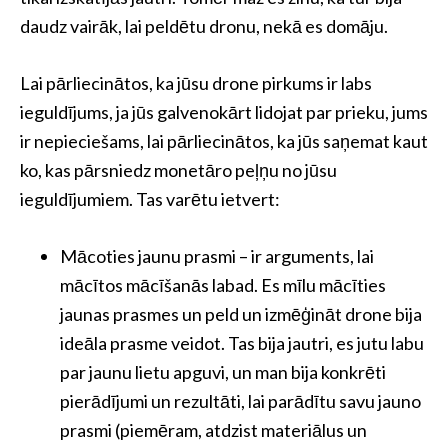
daudz vairāk, lai peldētu dronu, nekā es domāju.
Lai pārliecinātos, ka jūsu drone pirkums ir labs
ieguldījums, ja jūs galvenokārt lidojat par prieku, jums
ir nepieciešams, lai pārliecinātos, ka jūs saņemat kaut
ko, kas pārsniedz monetāro peļņu no jūsu
ieguldījumiem. Tas varētu ietvert:
Mācoties jaunu prasmi – ir arguments, lai
mācītos mācīšanās labad. Es mīlu mācīties
jaunas prasmes un peld un izmēģināt drone bija
ideāla prasme veidot. Tas bija jautri, es jutu labu
par jaunu lietu apguvi, un man bija konkrēti
pierādījumi un rezultāti, lai parādītu savu jauno
prasmi (piemēram, atdzist materiālus un