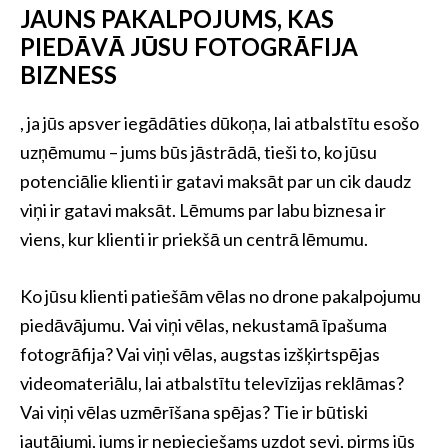
JAUNS PAKALPOJUMS, KAS
PIEDĀVĀ JŪSU FOTOGRĀFIJA
BIZNESS
, ja jūs apsver iegādāties dūkoņa, lai atbalstītu esošo
uzņēmumu – jums būs jāstrādā, tieši to, ko jūsu
potenciālie klienti ir gatavi maksāt par un cik daudz
viņi ir gatavi maksāt. Lēmums par labu biznesa ir
viens, kur klienti ir priekšā un centrā lēmumu.
Ko jūsu klienti patiešām vēlas no drone pakalpojumu
piedāvājumu. Vai viņi vēlas, nekustamā īpašuma
fotogrāfija? Vai viņi vēlas, augstas izšķirtspējas
videomateriālu, lai atbalstītu televīzijas reklāmas?
Vai viņi vēlas uzmērīšana spējas? Tie ir būtiski
jautājumi, jums ir nepieciešams uzdot sevi, pirms jūs