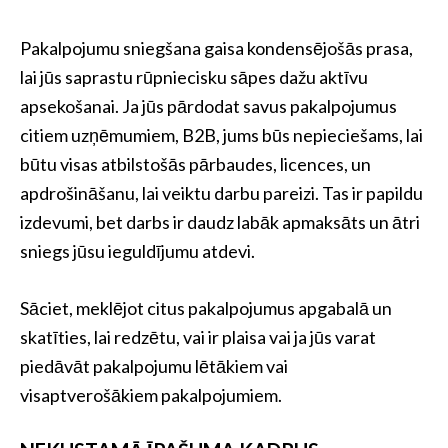
Pakalpojumu sniegšana gaisa kondensējošās prasa,
lai jūs saprastu rūpniecisku sāpes dažu aktīvu
apsekošanai. Ja jūs pārdodat savus pakalpojumus
citiem uzņēmumiem, B2B, jums būs nepieciešams, lai
būtu visas atbilstošās pārbaudes, licences, un
apdrošināšanu, lai veiktu darbu pareizi. Tas ir papildu
izdevumi, bet darbs ir daudz labāk apmaksāts un ātri
sniegs jūsu ieguldījumu atdevi.
Sāciet, meklējot citus pakalpojumus apgabalā un
skatīties, lai redzētu, vai ir plaisa vai ja jūs varat
piedāvāt pakalpojumu lētākiem vai
visaptverošākiem pakalpojumiem.