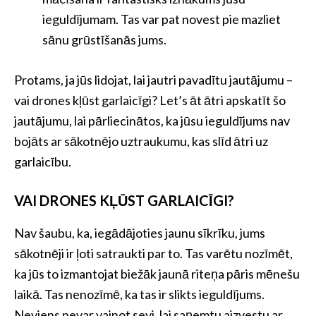
ieguldījumam. Tas var pat novest pie mazliet
sānu grūstīšanās jums.
Protams, ja jūs lidojat, lai jautri pavadītu jautājumu –
vai drones kļūst garlaicīgi? Let’s āt ātri apskatīt šo
jautājumu, lai pārliecinātos, ka jūsu ieguldījums nav
bojāts ar sākotnējo uztraukumu, kas slīd ātri uz
garlaicību.
VAI DRONES KĻŪST GARLAICĪGI?
Nav šaubu, ka, iegādājoties jaunu sīkrīku, jums
sākotnēji ir ļoti satraukti par to. Tas varētu nozīmēt,
ka jūs to izmantojat biežāk jaunā riteņa pāris mēnešu
laikā. Tas nenozīmē, ka tas ir slikts ieguldījums.
Neviens nevar vainot sevi, lai saņemtu aizvestu ar