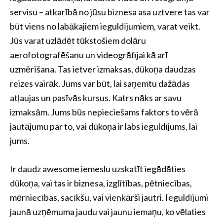
servisu – atkarībā no jūsu biznesa asa uztvere tas var
būt viens no labākajiem ieguldījumiem, varat veikt.
Jūs varat uzlādēt tūkstošiem dolāru
aerofotografēšanu un videogrāfijai kā arī
uzmērīšana. Tas ietver izmaksas, dūkoņa daudzas
reizes vairāk. Jums var būt, lai saņemtu dažādas
atļaujas un pasīvās kursus. Katrs nāks ar savu
izmaksām. Jums būs nepieciešams faktors to vērā
jautājumu par to, vai dūkoņa ir labs ieguldījums, lai
jums.
Ir daudz awesome iemeslu uzskatīt iegādāties
dūkoņa, vai tas ir biznesa, izglītības, pētniecības,
mērniecības, sacīkšu, vai vienkārši jautri. Ieguldījumi
jaunā uzņēmuma jaudu vai jaunu iemaņu, ko vēlaties