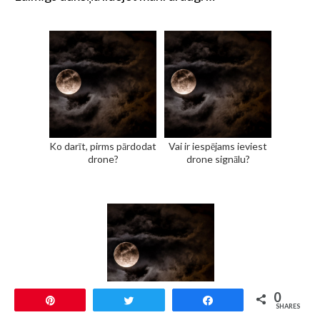
Ko darīt, pirms pārdodat
Vai ir iespējams ieviest
drone?
drone signālu?
0
Pin
Tweet
Share
SHARES
Biedējošas lietas, kas