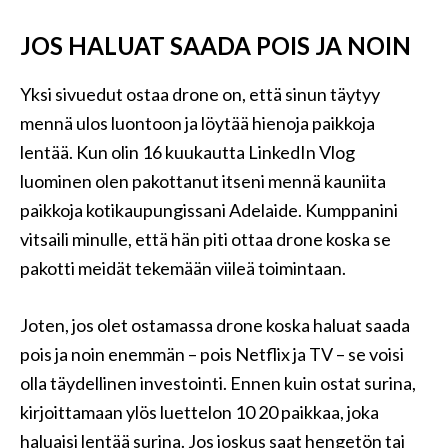
JOS HALUAT SAADA POIS JA NOIN
Yksi sivuedut ostaa drone on, että sinun täytyy
mennä ulos luontoon ja löytää hienoja paikkoja
lentää. Kun olin 16 kuukautta LinkedIn Vlog
luominen olen pakottanut itseni mennä kauniita
paikkoja kotikaupungissani Adelaide. Kumppanini
vitsaili minulle, että hän piti ottaa drone koska se
pakotti meidät tekemään viileä toimintaan.
Joten, jos olet ostamassa drone koska haluat saada
pois ja noin enemmän – pois Netflix ja TV – se voisi
olla täydellinen investointi. Ennen kuin ostat surina,
kirjoittamaan ylös luettelon 10 20 paikkaa, joka
haluaisi lentää surina. Jos joskus saat hengetön tai