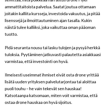
ammattitaitoista palvelua. Saatat joutua ottamaan
joitakin kalliita kursseja, investoida vakuutus, ja pitää
lisenssejä ja ilmoittautuminen ajan tasalla. Kukin
näistä tulee kalliiksi, joka vaikuttaa oman pääoman
tuotto.
Pidä seuranta nousu tai lasku tulojen ja pysyä herkkä
tuloksia. Pyytäminen jatkuvasti palautetta asiakkaasi
varmistaa, että investointi on hyvä.
Ilmeisesti useimmat ihmiset eivät osta drone yrittää
lisätä uuden yrityksen palvelutarjontaa tai aloittaa
puoli touhu – he vain tekevät sen hauskaa!
Katsotaanpa katsomaan, miten voit varmistaa, että
ostaa drone hauskaa on hyvä sijoitus.