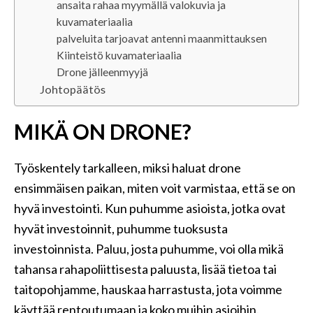
ansaita rahaa myymällä valokuvia ja
kuvamateriaalia
palveluita tarjoavat antenni maanmittauksen
Kiinteistö kuvamateriaalia
Drone jälleenmyyjä
Johtopäätös
MIKÄ ON DRONE?
Työskentely tarkalleen, miksi haluat drone
ensimmäisen paikan, miten voit varmistaa, että se on
hyvä investointi. Kun puhumme asioista, jotka ovat
hyvät investoinnit, puhumme tuoksusta
investoinnista. Paluu, josta puhumme, voi olla mikä
tahansa rahapoliittisesta paluusta, lisää tietoa tai
taitopohjamme, hauskaa harrastusta, jota voimme
käyttää rentoutumaan ja koko muihin asioihin.