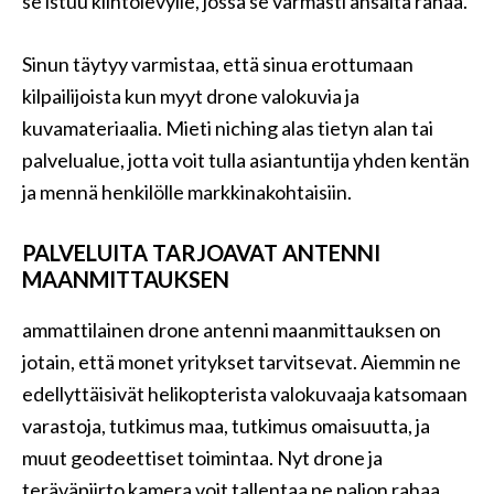
se istuu kiintolevylle, jossa se varmasti ansaita rahaa.
Sinun täytyy varmistaa, että sinua erottumaan
kilpailijoista kun myyt drone valokuvia ja
kuvamateriaalia. Mieti niching alas tietyn alan tai
palvelualue, jotta voit tulla asiantuntija yhden kentän
ja mennä henkilölle markkinakohtaisiin.
PALVELUITA TARJOAVAT ANTENNI
MAANMITTAUKSEN
ammattilainen drone antenni maanmittauksen on
jotain, että monet yritykset tarvitsevat. Aiemmin ne
edellyttäisivät helikopterista valokuvaaja katsomaan
varastoja, tutkimus maa, tutkimus omaisuutta, ja
muut geodeettiset toimintaa. Nyt drone ja
teräväpiirto kamera voit tallentaa ne paljon rahaa.