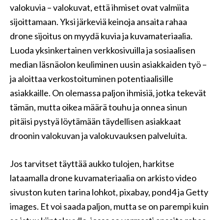
valokuvia – valokuvat, että ihmiset ovat valmiita
sijoittamaan. Yksi järkeviä keinoja ansaita rahaa
drone sijoitus on myydä kuvia ja kuvamateriaalia.
Luoda yksinkertainen verkkosivuilla ja sosiaalisen
median läsnäolon keuliminen uusin asiakkaiden työ –
ja aloittaa verkostoituminen potentiaalisille
asiakkaille. On olemassa paljon ihmisiä, jotka tekevät
tämän, mutta oikea määrä touhu ja onnea sinun
pitäisi pystyä löytämään täydellisen asiakkaat
droonin valokuvan ja valokuvauksen palveluita.
Jos tarvitset täyttää aukko tulojen, harkitse
lataamalla drone kuvamateriaalia on arkisto video
sivuston kuten tarina lohkot, pixabay, pond4 ja Getty
images. Et voi saada paljon, mutta se on parempi kuin