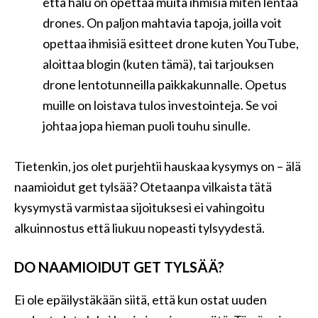
että halu on opettaa muita ihmisiä miten lentää
drones. On paljon mahtavia tapoja, joilla voit
opettaa ihmisiä esitteet drone kuten YouTube,
aloittaa blogin (kuten tämä), tai tarjouksen
drone lentotunneilla paikkakunnalle. Opetus
muille on loistava tulos investointeja. Se voi
johtaa jopa hieman puoli touhu sinulle.
Tietenkin, jos olet purjehtii hauskaa kysymys on – älä
naamioidut get tylsää? Otetaanpa vilkaista tätä
kysymystä varmistaa sijoituksesi ei vahingoitu
alkuinnostus että liukuu nopeasti tylsyydestä.
DO NAAMIOIDUT GET TYLSÄÄ?
Ei ole epäilystäkään siitä, että kun ostat uuden