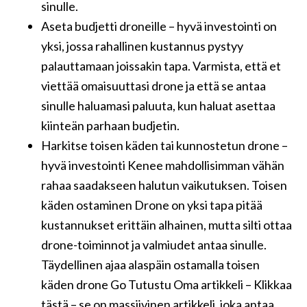
sinulle.
Aseta budjetti droneille – hyvä investointi on
yksi, jossa rahallinen kustannus pystyy
palauttamaan joissakin tapa. Varmista, että et
viettää omaisuuttasi drone ja että se antaa
sinulle haluamasi paluuta, kun haluat asettaa
kiinteän parhaan budjetin.
Harkitse toisen käden tai kunnostetun drone –
hyvä investointi Kenee mahdollisimman vähän
rahaa saadakseen halutun vaikutuksen. Toisen
käden ostaminen Drone on yksi tapa pitää
kustannukset erittäin alhainen, mutta silti ottaa
drone-toiminnot ja valmiudet antaa sinulle.
Täydellinen ajaa alaspäin ostamalla toisen
käden drone Go Tutustu Oma artikkeli – Klikkaa
tästä – se on massiivinen artikkeli, joka antaa