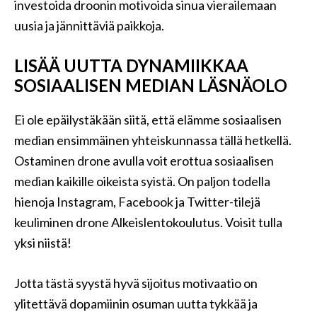
investoida droonin motivoida sinua vierailemaan
uusia ja jännittäviä paikkoja.
LISÄÄ UUTTA DYNAMIIKKAA
SOSIAALISEN MEDIAN LÄSNÄOLO
Ei ole epäilystäkään siitä, että elämme sosiaalisen
median ensimmäinen yhteiskunnassa tällä hetkellä.
Ostaminen drone avulla voit erottua sosiaalisen
median kaikille oikeista syistä. On paljon todella
hienoja Instagram, Facebook ja Twitter-tilejä
keuliminen drone Alkeislentokoulutus. Voisit tulla
yksi niistä!
Jotta tästä syystä hyvä sijoitus motivaatio on
ylitettävä dopamiinin osuman uutta tykkää ja