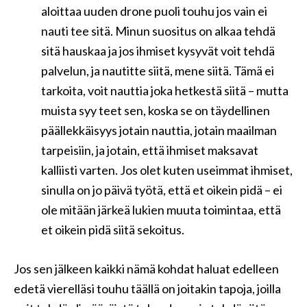
aloittaa uuden drone puoli touhu jos vain ei
nauti tee sitä. Minun suositus on alkaa tehdä
sitä hauskaa ja jos ihmiset kysyvät voit tehdä
palvelun, ja nautitte siitä, mene siitä. Tämä ei
tarkoita, voit nauttia joka hetkestä siitä – mutta
muista syy teet sen, koska se on täydellinen
päällekkäisyys jotain nauttia, jotain maailman
tarpeisiin, ja jotain, että ihmiset maksavat
kalliisti varten. Jos olet kuten useimmat ihmiset,
sinulla on jo päivä työtä, että et oikein pidä – ei
ole mitään järkeä lukien muuta toimintaa, että
et oikein pidä siitä sekoitus.
Jos sen jälkeen kaikki nämä kohdat haluat edelleen
edetä vierelläsi touhu täällä on joitakin tapoja, joilla