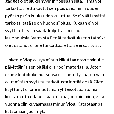
gadget olet aluksi hyvin innoissaan siitä. Tämä voi
tarkoittaa, että käytät sen pois useammin uuden
pyörän parin kuukauden kuluttua. Se ei välttämättä
tarkoita, että se on huono sijoitus. Kukaan ei voi
syyttää itseään saada kuljettaa pois uusia
laajennuksia. Varmista tiedät tarkoitukseen tai miksi
olet ostanut drone tarkoittaa, että se ei saa tylsä.
LinkedIn Vlog oli syy minun kiikuttaa drone minulle
päivittäin ja sen pitäisi olla rooli materiaalia. Joten
drone lentokokemuksensa ei saanut tylsää, en vain
ollut mitään syytä tai tarkoitusta lentää enää. Olen
käyttänyt drone muutaman yhteisötapahtumia
koska mutta ei läheskään niin paljon kuin minä, että
vuonna olin kuvaamassa minun Vlog. Katsotaanpa
katsomaan juuri nyt.