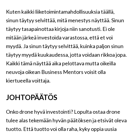
Kuten kaikki liiketoimintamahdollisuuksia täällä,
sinun täytyy selvittää, mitä menestys näyttää. Sinun
täytyy tasapainottaa kirjoja niin sanotusti. Ei ole
mitään järkeä investoida varastossa, että et voi
myydä. Ja sinun täytyy selvittää, kuinka paljon sinun
täytyy myydä kuukaudessa, jotta voidaan rikkoa jopa.
Kaikki tämä näyttää aika pelottava mutta oikeilla
neuvoja oikean Business Mentors voisit olla
kiertueella voittaja.
JOHTOPÄÄTÖS
Onko drone hyvä investointi? Lopulta ostaa drone
tulee alas tekemään hyvän päätöksen ja etsivät oleva
tuotto. Että tuotto voi olla raha, kyky oppia uusia