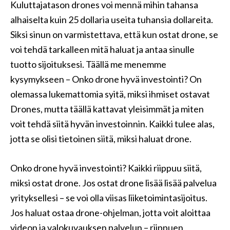
Kuluttajatason drones voi mennä mihin tahansa
alhaiselta kuin 25 dollaria useita tuhansia dollareita.
Siksi sinun on varmistettava, että kun ostat drone, se
voi tehdä tarkalleen mitä haluat ja antaa sinulle
tuotto sijoituksesi. Täällä me menemme
kysymykseen – Onko drone hyvä investointi? On
olemassa lukemattomia syitä, miksi ihmiset ostavat
Drones, mutta täällä kattavat yleisimmät ja miten
voit tehdä siitä hyvän investoinnin. Kaikki tulee alas,
jotta se olisi tietoinen siitä, miksi haluat drone.
Onko drone hyvä investointi? Kaikki riippuu siitä,
miksi ostat drone. Jos ostat drone lisää lisää palvelua
yrityksellesi – se voi olla viisas liiketoimintasijoitus.
Jos haluat ostaa drone-ohjelman, jotta voit aloittaa
videon ja valokuvauksen palvelun – riippuen