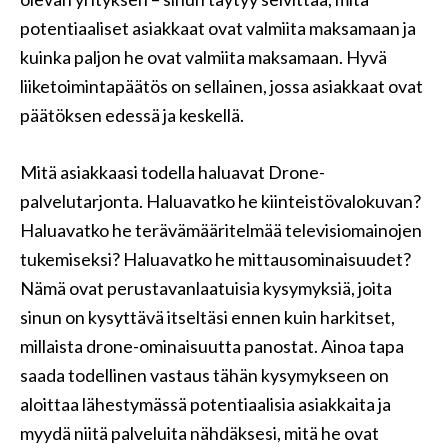
potentiaaliset asiakkaat ovat valmiita maksamaan ja
kuinka paljon he ovat valmiita maksamaan. Hyvä
liiketoimintapäätös on sellainen, jossa asiakkaat ovat
päätöksen edessä ja keskellä.
Mitä asiakkaasi todella haluavat Drone-
palvelutarjonta. Haluavatko he kiinteistövalokuvan?
Haluavatko he terävämääritelmää televisiomainojen
tukemiseksi? Haluavatko he mittausominaisuudet?
Nämä ovat perustavanlaatuisia kysymyksiä, joita
sinun on kysyttävä itseltäsi ennen kuin harkitset,
millaista drone-ominaisuutta panostat. Ainoa tapa
saada todellinen vastaus tähän kysymykseen on
aloittaa lähestymässä potentiaalisia asiakkaita ja
myydä niitä palveluita nähdäksesi, mitä he ovat