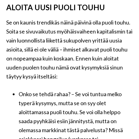
ALOITA UUSI PUOLI TOUHU
Se on kaunis trendikäs näinä päivinä olla puoli touhu.
Soita se sivuvaikutus myöhäisvaiheen kapitalismin tai
vain luonnollista liikettä sukupolven yrittää uusia
asioita, sillä ei ole väliä – ihmiset alkavat puoli touhu
on nopeampaa kuin koskaan. Ennen kuin aloitat
uuden puolen touhu nämä ovat kysymyksiä sinun
täytyy kysyä itseltäsi:
Onko se tehdä rahaa? – Se voi tuntua melko
typerä kysymys, mutta se on syy olet
aloittamassa puoli touhu. Se voi olla helppo
saada pyyhkäisi esiin jännitystä, mutta on
olemassa markkinat tästä palvelusta? Missä