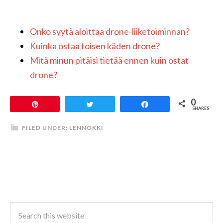
Onko syytä aloittaa drone-liiketoiminnan?
Kuinka ostaa toisen käden drone?
Mitä minun pitäisi tietää ennen kuin ostat
drone?
0
Pin
Tweet
Share
SHARES
FILED UNDER:
LENNOKKI