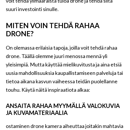
voit tehdä ylimääräistä tuloa drone ja tehdä siitä
suuri investointi sinulle.
MITEN VOIN TEHDÄ RAHAA
DRONE?
On olemassa erilaisia ​​tapoja, joilla voit tehdä rahaa
drone. Täällä olemme juuri menossa mennä yli
yleisimpiä. Mutta käyttää mielikuvitusta ja aina etsiä
uusia mahdollisuuksia kaupallistamiseen palveluja tai
tietoa aikana kasvun vaiheessa teidän puolellanne
touhu. Käytä näitä inspiraatiota alkaa:
ANSAITA RAHAA MYYMÄLLÄ VALOKUVIA
JA KUVAMATERIAALIA
ostaminen drone kamera aiheuttaa joitakin mahtavia