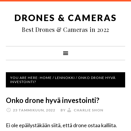
DRONES & CAMERAS
Best Drones & Cameras in 2022
YOU ARE HERE:
HOME
/
LENNOKKI
/
ONKO DRONE HYVÄ
INVESTOINTI?
Onko drone hyvä investointi?
23 TAMMIKUUN, 2022
BY
CHARLIE SHON
Ei ole epäilystäkään siitä, että drone ostaa kalliita.