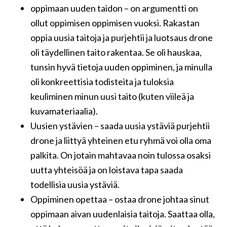
oppimaan uuden taidon – on argumentti on
ollut oppimisen oppimisen vuoksi. Rakastan
oppia uusia taitoja ja purjehtii ja luotsaus drone
oli täydellinen taito rakentaa. Se oli hauskaa,
tunsin hyvä tietoja uuden oppiminen, ja minulla
oli konkreettisia todisteita ja tuloksia
keuliminen minun uusi taito (kuten viileä ja
kuvamateriaalia).
Uusien ystävien – saada uusia ystäviä purjehtii
drone ja liittyä yhteinen etu ryhmä voi olla oma
palkita. On jotain mahtavaa noin tulossa osaksi
uutta yhteisöä ja on loistava tapa saada
todellisia uusia ystäviä.
Oppiminen opettaa – ostaa drone johtaa sinut
oppimaan aivan uudenlaisia ​​taitoja. Saattaa olla,