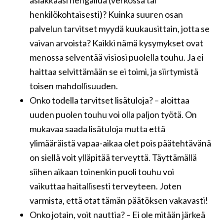
asiakkaasi hengailua (verkossa tai
henkilökohtaisesti)? Kuinka suuren osan
palvelun tarvitset myydä kuukausittain, jotta se
vaivan arvoista? Kaikki nämä kysymykset ovat
menossa selventää visiosi puolella touhu. Ja ei
haittaa selvittämään se ei toimi, ja siirtymistä
toisen mahdollisuuden.
Onko todella tarvitset lisätuloja? – aloittaa
uuden puolen touhu voi olla paljon työtä. On
mukavaa saada lisätuloja mutta että
ylimääräistä vapaa-aikaa olet pois päätehtävänä
on siellä voit ylläpitää terveyttä. Täyttämällä
siihen aikaan toinenkin puoli touhu voi
vaikuttaa haitallisesti terveyteen. Joten
varmista, että otat tämän päätöksen vakavasti!
Onko jotain, voit nauttia? – Ei ole mitään järkeä