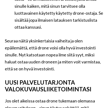
sinulle kaiken, mitä sinun tarvitsee olla
luottavainen käytetty käytetty drone-ostaja. Se
sisältää jopa ilmaisen latauksen tarkistuslista
ottaa kanssasi.
Seuraa näitä yksinkertaisia ​​vaiheita ja olen
epäilemättä, että drone voisi olla hyvä investointi
sinulle. Nyt katsotaan nopea ilme siitä syyt, miksi
haluat ostaa uuden droneen ja miten voit varmistaa,
että se on hyvä investointi.
UUSI PALVELUTARJONTA
VALOKUVAUSLIIKETOIMINTASI
Jos olet aikeissa ostaa drone tukemaan olemassa
olevan yrityksen – sinun täytyy selvittää, mitä