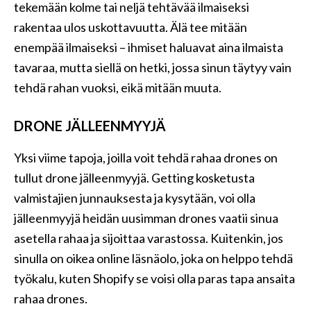
tekemään kolme tai neljä tehtävää ilmaiseksi
rakentaa ulos uskottavuutta. Älä tee mitään
enempää ilmaiseksi – ihmiset haluavat aina ilmaista
tavaraa, mutta siellä on hetki, jossa sinun täytyy vain
tehdä rahan vuoksi, eikä mitään muuta.
DRONE JÄLLEENMYYJÄ
Yksi viime tapoja, joilla voit tehdä rahaa drones on
tullut drone jälleenmyyjä. Getting kosketusta
valmistajien junnauksesta ja kysytään, voi olla
jälleenmyyjä heidän uusimman drones vaatii sinua
asetella rahaa ja sijoittaa varastossa. Kuitenkin, jos
sinulla on oikea online läsnäolo, joka on helppo tehdä
työkalu, kuten Shopify se voisi olla paras tapa ansaita
rahaa drones.