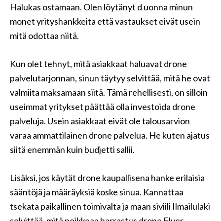
Halukas ostamaan. Olen löytänyt d uonna minun
monet yrityshankkeita että vastaukset eivät usein
mitä odottaa niitä.
Kun olet tehnyt, mitä asiakkaat haluavat drone
palvelutarjonnan, sinun täytyy selvittää, mitä he ovat
valmiita maksamaan siitä. Tämä rehellisesti, on silloin
useimmat yritykset päättää olla investoida drone
palveluja. Usein asiakkaat eivät ole talousarvion
varaa ammattilainen drone palvelua. He kuten ajatus
siitä enemmän kuin budjetti sallii.
Lisäksi, jos käytät drone kaupallisena hanke erilaisia ​​
sääntöjä ja määräyksiä koske sinua. Kannattaa
tsekata paikallinen toimivalta ja maan siviili Ilmailulaki
selvittää, mitä poikkeaa harrastus drone Flyer