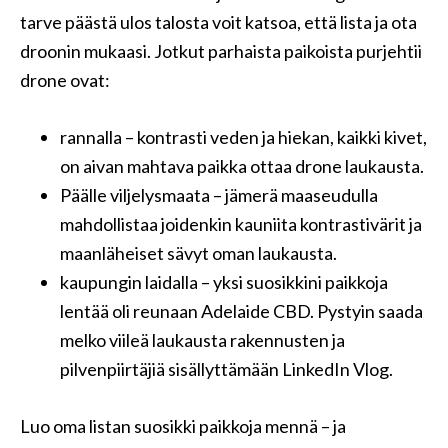
tarve päästä ulos talosta voit katsoa, ​​että lista ja ota
droonin mukaasi. Jotkut parhaista paikoista purjehtii
drone ovat:
rannalla – kontrasti veden ja hiekan, kaikki kivet,
on aivan mahtava paikka ottaa drone laukausta.
Päälle viljelysmaata – jämerä maaseudulla
mahdollistaa joidenkin kauniita kontrastivärit ja
maanläheiset sävyt oman laukausta.
kaupungin laidalla – yksi suosikkini paikkoja
lentää oli reunaan Adelaide CBD. Pystyin saada
melko viileä laukausta rakennusten ja
pilvenpiirtäjiä sisällyttämään LinkedIn Vlog.
Luo oma listan suosikki paikkoja mennä – ja