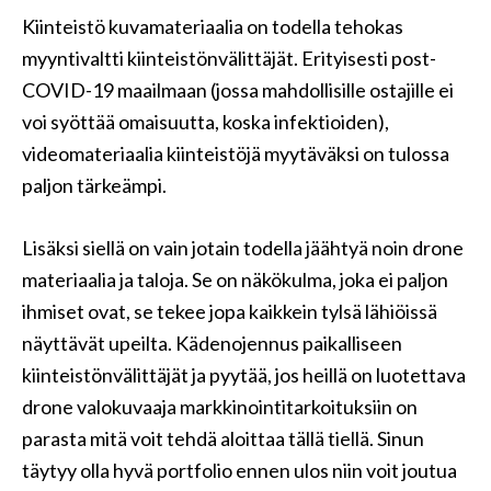
Kiinteistö kuvamateriaalia on todella tehokas
myyntivaltti kiinteistönvälittäjät. Erityisesti post-
COVID-19 maailmaan (jossa mahdollisille ostajille ei
voi syöttää omaisuutta, koska infektioiden),
videomateriaalia kiinteistöjä myytäväksi on tulossa
paljon tärkeämpi.
Lisäksi siellä on vain jotain todella jäähtyä noin drone
materiaalia ja taloja. Se on näkökulma, joka ei paljon
ihmiset ovat, se tekee jopa kaikkein tylsä ​​lähiöissä
näyttävät upeilta. Kädenojennus paikalliseen
kiinteistönvälittäjät ja pyytää, jos heillä on luotettava
drone valokuvaaja markkinointitarkoituksiin on
parasta mitä voit tehdä aloittaa tällä tiellä. Sinun
täytyy olla hyvä portfolio ennen ulos niin voit joutua