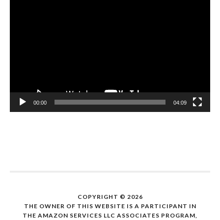
動
画
プ
レ
ー
ヤ
ー
00:00
04:09
COPYRIGHT © 2026
THE OWNER OF THIS WEBSITE IS A PARTICIPANT IN
THE AMAZON SERVICES LLC ASSOCIATES PROGRAM,