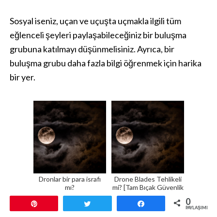
Sosyal iseniz, uçan ve uçuşta uçmakla ilgili tüm
eğlenceli şeyleri paylaşabileceğiniz bir buluşma
grubuna katılmayı düşünmelisiniz. Ayrıca, bir
buluşma grubu daha fazla bilgi öğrenmek için harika
bir yer.
Dronlar bir para israfı
Drone Blades Tehlikeli
mı?
mi? [Tam Bıçak Güvenlik
Makalesi]
0
Pin
Tweetle
Paylaş
PAYLAŞIMLAR