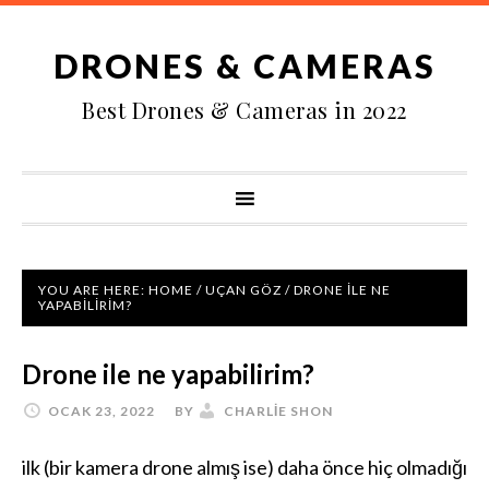
DRONES & CAMERAS
Best Drones & Cameras in 2022
YOU ARE HERE:
HOME
/
UÇAN GÖZ
/
DRONE ILE NE
YAPABILIRIM?
Drone ile ne yapabilirim?
OCAK 23, 2022
BY
CHARLIE SHON
ilk (bir kamera drone almış ise) daha önce hiç olmadığı