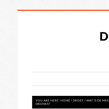
D
YOU ARE HERE:
HOME
/
DROEF
/
WAT IS DE M
DRONES?