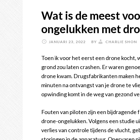
Wat is de meest vo
ongelukken met dro
JANUARI 23, 2022
BY
CHARLIE SHON
Toen ik voor het eerst een drone kocht, w
grond zou laten crashen. Er waren genoe
drone kwam. Drugsfabrikanten maken het
minuten na ontvangst van je drone te vli
opwinding komt in de weg van gezond ve
Fouten van piloten zijn een bijdragende
drone-ongelukken. Volgens een studie ui
verlies van controle tijdens de vlucht, ge
storingen in de apparatuur. Onervaren pi