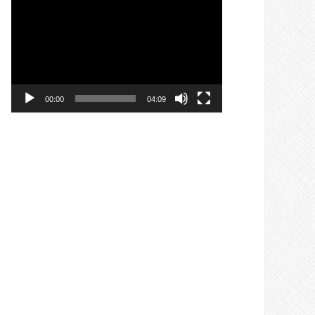
Videospeler
00:00
04:09