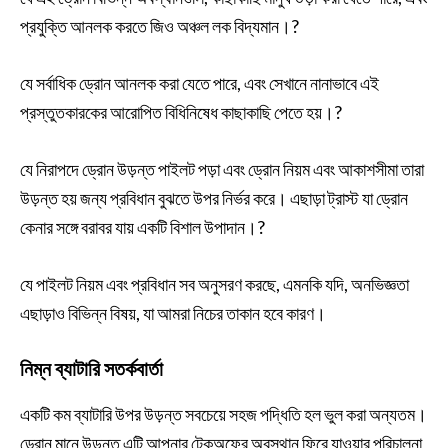
প্রযুক্তি আনলক করতে জিও অঞ্চল লক বিদ্যমান।?
যে সর্বাধিক ড্রোন আনলক করা যেতে পারে, এবং সেখানে নানাভাবে এই
প্রস্তুতকারকের আরোপিত বিধিনিষেধ কাছাকাছি পেতে হয়।?
যে নিরাপদে ড্রোন উড়ন্ত পাইলট পড়া এবং ড্রোন নিয়ম এবং আকাশসীমা তারা
উড়ন্ত হয় জন্য প্রবিধান বুঝতে উপর নির্ভর করে। এছাড়া ট্রাস্ট যা ড্রোন
কেনার সঙ্গে বরাবর যায় একটি বিশাল উপাদান।?
যে পাইলট নিয়ম এবং প্রবিধান সব অনুসরণ করছে, এমনকি যদি, অনভিজ্ঞতা
এছাড়াও বিভিন্ন বিষয়, যা আমরা নিচের তাকান হবে কারণ।
নিম্ন ব্যাটারি সতর্কবার্তা
একটি কম ব্যাটারি উপর উড়ন্ত সবচেয়ে সহজ পদ্ধিতি হল ভুল করা অন্যতম।
ড্রোন মানে উড়ন্ত এটি আপনার টেকঅফের অবস্থান ফিরে যাওয়ার পরিচালনা