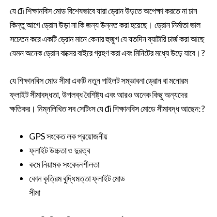
যে đi শিক্ষানবিস মোড বিশেষভাবে যারা ড্রোন উড়তে অপেক্ষা করতে না চান
কিন্তু আগে ড্রোন উড়া না কি জন্য উন্নত করা হয়েছে। ড্রোন নির্মাতা ভাল
সচেতন করে একটি ড্রোন মানে কেনার হুজুগ যে যতদিন ব্যাটারি চার্জ করা আছে
যেমন অনেক ড্রোন বাক্সের বাইরে গ্রহণ করা এবং মিনিটের মধ্যে উড়ে যাবে।?
যে শিক্ষানবিস মোড সীমা একটি নতুন পাইলট সম্ভাবনা ড্রোন বা মনোরম
ফ্লাইট সীমাবদ্ধতা, উপলব্ধ বৈশিষ্ট্য এবং আরও অনেক কিছু অন্যদের
ক্ষতিকর। নিম্নলিখিত সব সেটিংস যে đi শিক্ষানবিস মোডে সীমাবদ্ধ আছেন:?
GPS সংকেত লক প্রয়োজনীয়
ফ্লাইট উচ্চতা ও দুরত্ব
কমে নিয়ামক সংবেদনশীলতা
কোন কৃত্রিম বুদ্ধিমত্তা ফ্লাইট মোড
সীমা