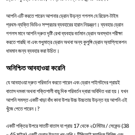
আপনি এটি করতে পারেন আপনার ড্রোন উড়ন্ত গগলস যে রিয়েল-টাইম
প্রথম-ব্যক্তি ভিডিও সম্প্রচার ব্যবহারের হারান নিয়ন্ত্রণ। ব্যবহার ড্রোন
গগলস মানে আপনি দ্রুত দৃষ্টি রেখা ব্যবহার বর্তমান ড্রোন অবস্থান পরীক্ষা
করতে পারছি না এবং শুধুমাত্র ড্রোন অথবা অন্য কুলুঙ্গি ড্রোন অ্যাপ্লিকেশন
ধাবমান জন্য ব্যবহার করা উচিত।
অনিশ্চিত আবহাওয়া করেনি
যে আবহাওয়া দ্রুত পরিবর্তন করতে পারেন এবং ড্রোন পাইলটদের প্রায়ই
বাতাস দমকা অথবা শক্তিশালী বায়ু দিক পরিবর্তন দ্বারা অবিদিত ধরা হয়। যখন
আপনি সমস্ত একটি খাড়া বাঁধ কানা উপর উচ্চ উচ্চতায় উড়ন্ত হয় আপনি এই
খুঁজে পেতে পারেন।?
একটি শক্তির উপরে সাতটি বাতাস যা প্রায় 17 থেকে ২0 মিটার / সেকেন্ড (38
– 45 মাইল) একটি ড্রোন উড়তে খুব বেশি। টিজিআই ম্যাভিক সিরিজ এবং