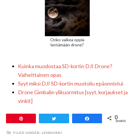
Onko vaikea oppia
lentämään drone?
Kuinka muodostaa SD-kortin DJI Drone?
Vaiheittainen opas
Syyt miksi DJI SD-kortin muotoilu epäonnistui
Drone Gimbalin ylikuormitus [syyt, korjaukset ja
vinkit]
0
Pin
Tweet
Share
SHARES
FILED UNDER:
LENNOKKI