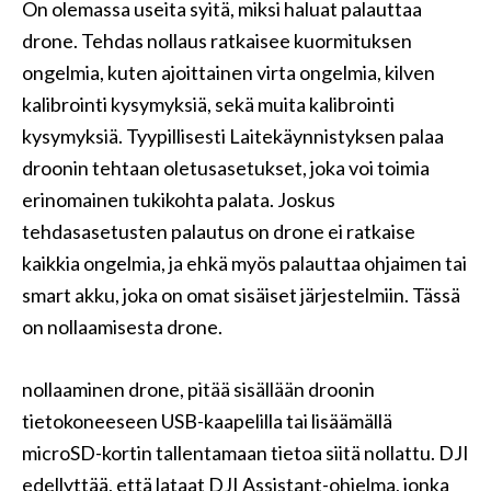
On olemassa useita syitä, miksi haluat palauttaa
drone. Tehdas nollaus ratkaisee kuormituksen
ongelmia, kuten ajoittainen virta ongelmia, kilven
kalibrointi kysymyksiä, sekä muita kalibrointi
kysymyksiä. Tyypillisesti Laitekäynnistyksen palaa
droonin tehtaan oletusasetukset, joka voi toimia
erinomainen tukikohta palata. Joskus
tehdasasetusten palautus on drone ei ratkaise
kaikkia ongelmia, ja ehkä myös palauttaa ohjaimen tai
smart akku, joka on omat sisäiset järjestelmiin. Tässä
on nollaamisesta drone.
nollaaminen drone, pitää sisällään droonin
tietokoneeseen USB-kaapelilla tai lisäämällä
microSD-kortin tallentamaan tietoa siitä nollattu. DJI
edellyttää, että lataat DJI Assistant-ohjelma, jonka