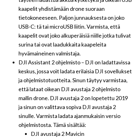
kaapelit yhdistämään drone suoraan
tietokoneeseen. Paljon junnauksesta on joko
USB-C: tä tai microUSB liitin. Varmista, että
kaapelit ovat joko alkuperäisiä niille jotka tulivat
surina tai ovat laadukkaita kaapeleita
hyvämaineinen valmistaja.
DJI Assistant 2 ohjelmisto – DJI on ladattavissa
keskus, jossa voit ladata erilaisia ​​DJI sovellukset
ja ohjelmistotuotteita. Sinun täytyy varmistaa,
että lataat oikean DJI avustaja 2 ohjelmisto
mallin drone. DJI avustaja 2 on lopetettu 2019
ja sinun on valittava sopiva DJI avustaja 2
sinulle. Varmista ladata ajanmukaisin versio
ohjelmistosta. Tämä sisältää:
DJI avustaja 2 Mavicin