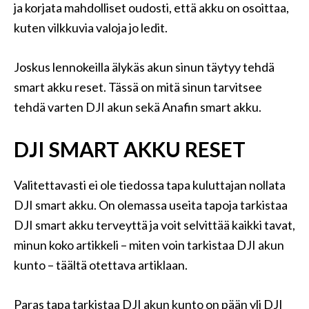
ja korjata mahdolliset oudosti, että akku on osoittaa,
kuten vilkkuvia valoja jo ledit.
Joskus lennokeilla älykäs akun sinun täytyy tehdä
smart akku reset. Tässä on mitä sinun tarvitsee
tehdä varten DJI akun sekä Anafin smart akku.
DJI SMART AKKU RESET
Valitettavasti ei ole tiedossa tapa kuluttajan nollata
DJI smart akku. On olemassa useita tapoja tarkistaa
DJI smart akku terveyttä ja voit selvittää kaikki tavat,
minun koko artikkeli – miten voin tarkistaa DJI akun
kunto – täältä otettava artiklaan.
Paras tapa tarkistaa DJI akun kunto on pään yli DJI