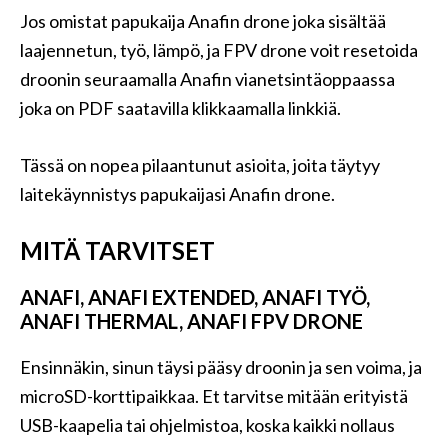
Jos omistat papukaija Anafin drone joka sisältää
laajennetun, työ, lämpö, ​​ja FPV drone voit resetoida
droonin seuraamalla Anafin vianetsintäoppaassa
joka on PDF saatavilla klikkaamalla linkkiä.
Tässä on nopea pilaantunut asioita, joita täytyy
laitekäynnistys papukaijasi Anafin drone.
MITÄ TARVITSET
ANAFI, ANAFI EXTENDED, ANAFI TYÖ,
ANAFI THERMAL, ANAFI FPV DRONE
Ensinnäkin, sinun täysi pääsy droonin ja sen voima, ja
microSD-korttipaikkaa. Et tarvitse mitään erityistä
USB-kaapelia tai ohjelmistoa, koska kaikki nollaus