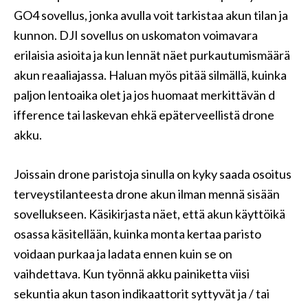
GO4 sovellus, jonka avulla voit tarkistaa akun tilan ja
kunnon. DJI sovellus on uskomaton voimavara
erilaisia ​​asioita ja kun lennät näet purkautumismäärä
akun reaaliajassa. Haluan myös pitää silmällä, kuinka
paljon lentoaika olet ja jos huomaat merkittävän d
ifference tai laskevan ehkä epäterveellistä drone
akku.
Joissain drone paristoja sinulla on kyky saada osoitus
terveystilanteesta drone akun ilman mennä sisään
sovellukseen. Käsikirjasta näet, että akun käyttöikä
osassa käsitellään, kuinka monta kertaa paristo
voidaan purkaa ja ladata ennen kuin se on
vaihdettava. Kun työnnä akku painiketta viisi
sekuntia akun tason indikaattorit syttyvät ja / tai