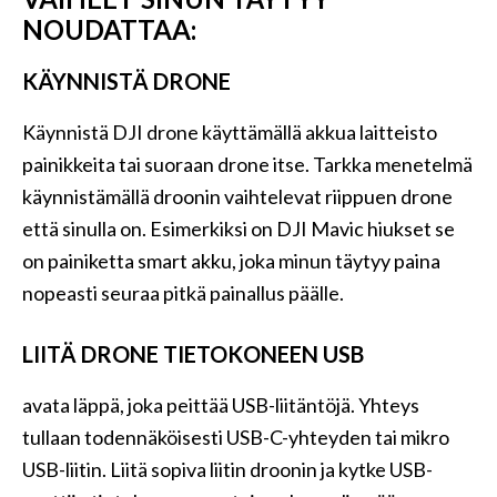
NOUDATTAA:
KÄYNNISTÄ DRONE
Käynnistä DJI drone käyttämällä akkua laitteisto
painikkeita tai suoraan drone itse. Tarkka menetelmä
käynnistämällä droonin vaihtelevat riippuen drone
että sinulla on. Esimerkiksi on DJI Mavic hiukset se
on painiketta smart akku, joka minun täytyy paina
nopeasti seuraa pitkä painallus päälle.
LIITÄ DRONE TIETOKONEEN USB
avata läppä, joka peittää USB-liitäntöjä. Yhteys
tullaan todennäköisesti USB-C-yhteyden tai mikro
USB-liitin. Liitä sopiva liitin droonin ja kytke USB-