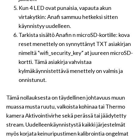
Kun 4 LED ovat punaisia, vapauta akun
virtakytkin: Anafi sammuu hetkeksi sitten
käynnistyy uudelleen.
Tarkista sisältö Anafin n microSD-kortille: kova
reset menettely on synnyttänyt TXT asiakirjan
nimeltä ”wifi_security_key” at juureen microSD-
kortti. Tämä asiakirja vahvistaa
kylmäkäynnistettävä menettely on valmis ja
onnistunut.
Tämä nollauksesta on täydellinen johtavuus muun
muassa musta ruutu, valkoista kohinaa tai Thermo
kamera Aktivointivirhe sekä perässä tai jäädytetty
stream. Uudelleenkäynnistystä kaikki järjestelmät
myös korjata keinuripustimen kalibrointia ongelmat