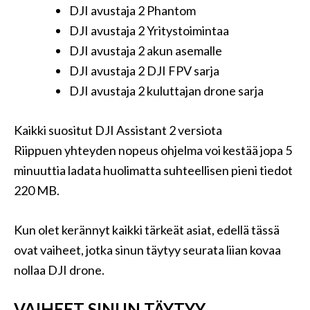
DJI avustaja 2 Phantom
DJI avustaja 2 Yritystoimintaa
DJI avustaja 2 akun asemalle
DJI avustaja 2 DJI FPV sarja
DJI avustaja 2 kuluttajan drone sarja
Kaikki suositut DJI Assistant 2 versiota
Riippuen yhteyden nopeus ohjelma voi kestää jopa 5
minuuttia ladata huolimatta suhteellisen pieni tiedot
220 MB.
Kun olet kerännyt kaikki tärkeät asiat, edellä tässä
ovat vaiheet, jotka sinun täytyy seurata liian kovaa
nollaa DJI drone.
VAIHEET SINUN TÄYTYY