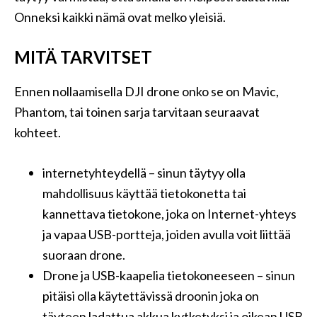
Onneksi kaikki nämä ovat melko yleisiä.
MITÄ TARVITSET
Ennen nollaamisella DJI drone onko se on Mavic,
Phantom, tai toinen sarja tarvitaan seuraavat
kohteet.
internetyhteydellä – sinun täytyy olla
mahdollisuus käyttää tietokonetta tai
kannettava tietokone, joka on Internet-yhteys
ja vapaa USB-portteja, joiden avulla voit liittää
suoraan drone.
Drone ja USB-kaapelia tietokoneeseen – sinun
pitäisi olla käytettävissä droonin joka on
täyteen ladattua akkua kytketyksi ja oikean USB