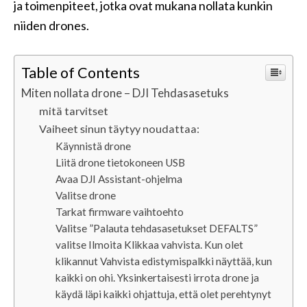
ja toimenpiteet, jotka ovat mukana nollata kunkin
niiden drones.
Table of Contents
Miten nollata drone – DJI Tehdasasetuks
mitä tarvitset
Vaiheet sinun täytyy noudattaa:
Käynnistä drone
Liitä drone tietokoneen USB
Avaa DJI Assistant-ohjelma
Valitse drone
Tarkat firmware vaihtoehto
Valitse ”Palauta tehdasasetukset DEFALTS”
valitse Ilmoita Klikkaa vahvista. Kun olet
klikannut Vahvista edistymispalkki näyttää, kun
kaikki on ohi. Yksinkertaisesti irrota drone ja
käydä läpi kaikki ohjattuja, että olet perehtynyt