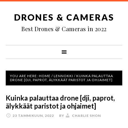
DRONES & CAMERAS
Best Drones & Cameras in 2022
YOU ARE HERE:
HOME
/
LENNOKKI
/
KUINKA PALAUTTAA
DRONE [DJI, PAPROT, ÄLYKKÄÄT PARISTOT JA OHJAIMET]
Kuinka palauttaa drone [dji, paprot,
älykkäät paristot ja ohjaimet]
23 TAMMIKUUN, 2022
BY
CHARLIE SHON