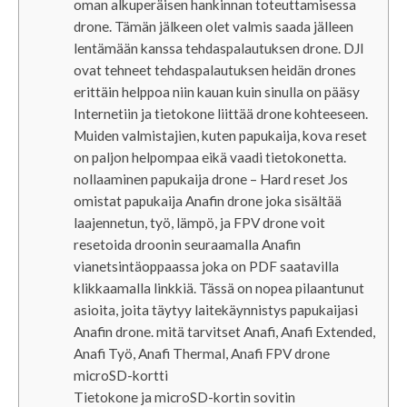
oman alkuperäisen hankinnan toteuttamisessa
drone. Tämän jälkeen olet valmis saada jälleen
lentämään kanssa tehdaspalautuksen drone. DJI
ovat tehneet tehdaspalautuksen heidän drones
erittäin helppoa niin kauan kuin sinulla on pääsy
Internetiin ja tietokone liittää drone kohteeseen.
Muiden valmistajien, kuten papukaija, kova reset
on paljon helpompaa eikä vaadi tietokonetta.
nollaaminen papukaija drone – Hard reset Jos
omistat papukaija Anafin drone joka sisältää
laajennetun, työ, lämpö, ​​ja FPV drone voit
resetoida droonin seuraamalla Anafin
vianetsintäoppaassa joka on PDF saatavilla
klikkaamalla linkkiä. Tässä on nopea pilaantunut
asioita, joita täytyy laitekäynnistys papukaijasi
Anafin drone. mitä tarvitset Anafi, Anafi Extended,
Anafi Työ, Anafi Thermal, Anafi FPV drone
microSD-kortti
Tietokone ja microSD-kortin sovitin