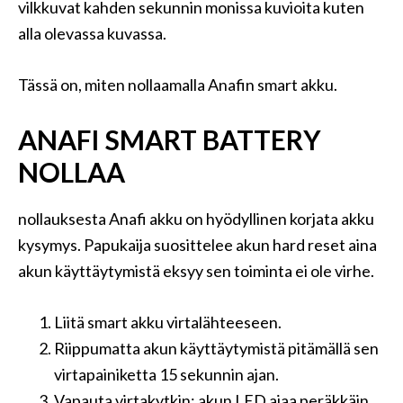
vilkkuvat kahden sekunnin monissa kuvioita kuten
alla olevassa kuvassa.
Tässä on, miten nollaamalla Anafin smart akku.
ANAFI SMART BATTERY
NOLLAA
nollauksesta Anafi akku on hyödyllinen korjata akku
kysymys. Papukaija suosittelee akun hard reset aina
akun käyttäytymistä eksyy sen toiminta ei ole virhe.
Liitä smart akku virtalähteeseen.
Riippumatta akun käyttäytymistä pitämällä sen
virtapainiketta 15 sekunnin ajan.
Vapauta virtakytkin: akun LED ajaa peräkkäin