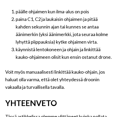
päälle ohjaimen kun ilma-alus on pois
paina C1, C2 ja laukaisin ohjaimen ja pitää
kahden sekunnin ajan tai kunnes se antaa
äänimerkin (yksi äänimerkki, jota seuraa kolme
lyhyttä piippauksia) kytke ohjaimen virta.
käynnistä lentokoneen ja ohjain ja linkittää
kauko-ohjaimeen olisit kun ensin ostanut drone.
Voit myös manuaalisesti linkittää kauko-ohjain, jos
haluat olla varma, että olet yhteydessä droonin
vakaalla ja turvallisella tavalla.
YHTEENVETO
Tässä artikkelissa olemme ylittäneet kuinka nollata