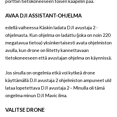
porttiin tietokoneeseen toisen kaapelin pää.
AVAA DJI ASSISTANT-OHJELMA
edellä vaiheessa Käskin ladata DJI avustaja 2 -
ohjelmasta. Kun ohjelma on ladattu (joka on noin 220
megatavua tietoa) yksinkertaisesti avata ohjelmiston
avulla, kun drone on liitetty kannettavaan
tietokoneeseen että avustajan ohjelma on käynnissä.
Jos sinulla on ongelmia etkä voi kytkeä drone
käyttämällä DJI avustaja 2 ohjelmiston ampuneet uld
lataa lopetettava DJI avustaja 2 – Minulla oli tämä
ongelma minun DJI Mavic ilma.
VALITSE DRONE