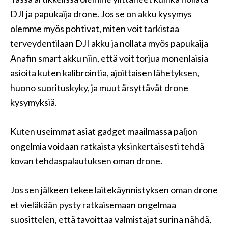
DJI ja papukaija drone. Jos se on akku kysymys
olemme myös pohtivat, miten voit tarkistaa
terveydentilaan DJI akku ja nollata myös papukaija
Anafin smart akku niin, että voit torjua monenlaisia ​​
asioita kuten kalibrointia, ajoittaisen lähetyksen,
huono suorituskyky, ja muut ärsyttävät drone
kysymyksiä.
Kuten useimmat asiat gadget maailmassa paljon
ongelmia voidaan ratkaista yksinkertaisesti tehdä
kovan tehdaspalautuksen oman drone.
Jos sen jälkeen tekee laitekäynnistyksen oman drone
et vieläkään pysty ratkaisemaan ongelmaa
suosittelen, että tavoittaa valmistajat surina nähdä,