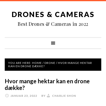
DRONES & CAMERAS
Best Drones & Cameras in 2022
YOU ARE HERE:
HOME
/
DRONE
/
HVOR MANGE HEKTAR
KAN EN DRONE DÆKKE?
Hvor mange hektar kan en drone
dække?
JANUAR 23, 2022
BY
CHARLIE SHON