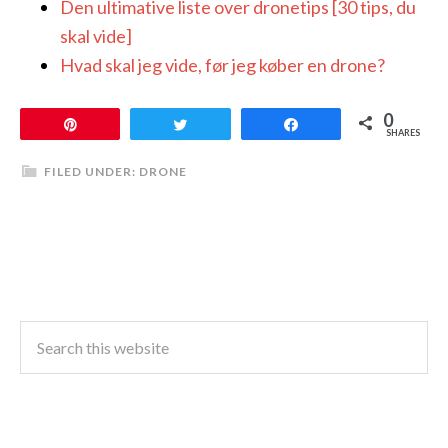
Den ultimative liste over dronetips [30 tips, du
skal vide]
Hvad skal jeg vide, før jeg køber en drone?
0
Pin
Tweet
Share
SHARES
FILED UNDER:
DRONE