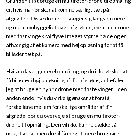
Grunden til at bruge en multirotor-drone til opmåling
er, hvis man ønsker at komme særligt tæt på
afgrøden. Disse droner bevæger sig langsommere
og mere omhyggeligt over afgrøden, mens en drone
med fast vinge skal flyve i meget større højde og er
afhængig af et kamera med høj opløsning for at få
billeder tæt på.
Hvis du laver generel opmåling, og du ikke ønsker at
få billeder i høj opløsning af din afgrøde, anbefaler
jeg at bruge en hybriddrone med faste vinger. I den
anden ende, hvis du virkelig ønsker at forstå
forskellene mellem forskellige områder af din
afgrøde, bør du overveje at bruge en multirotor-
drone til opmåling. Den vil ikke kunne dække så
meget areal, men du vil få meget mere brugbare