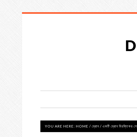
D
YOU ARE HERE:
HOME
/
ড্রোন
/
একটি ড্রোন বিরক্তিকর পে