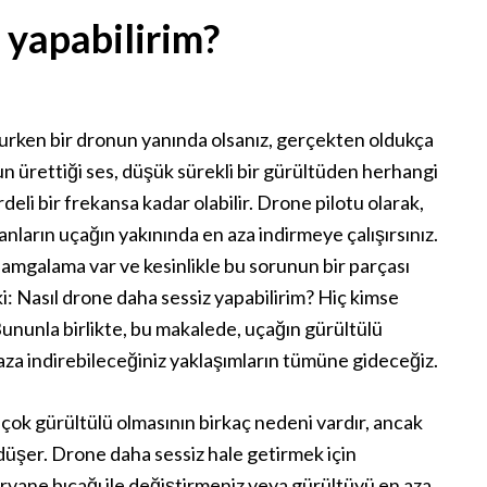
 yapabilirim?
urken bir dronun yanında olsanız, gerçekten oldukça
 ürettiği ses, düşük sürekli bir gürültüden herhangi
deli bir frekansa kadar olabilir. Drone pilotu olarak,
anların uçağın yakınında en aza indirmeye çalışırsınız.
 damgalama var ve kesinlikle bu sorunun bir parçası
i: Nasıl drone daha sessiz yapabilirim? Hiç kimse
 Bununla birlikte, bu makalede, uçağın gürültülü
aza indirebileceğiniz yaklaşımların tümüne gideceğiz.
çok gürültülü olmasının birkaç nedeni vardır, ancak
şer. Drone daha sessiz hale getirmek için
rvane bıçağı ile değiştirmeniz veya gürültüyü en aza