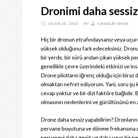
Dronimi daha sessiz
OCAK 23, 2022
BY
CHARLIE SHON
Hiç bir dronun etrafındaysanız veya uçur
yüksek olduğunu fark edeceksiniz. Dronun
bir yerde, bir sürü arıdan çıkan yüksek per
genellikle çevre üzerindeki etkinizi ve ins
Drone pilotların iğrenç olduğu için biraz
olmaktan nefret ediyorum. Yani, soru şu k
cevap yoktur ve bir dizi faktöre bağlıdır.
olmasının nedenlerini ve gürültüsünü en 
Drone daha sessiz yapabilirim? Dronların 
pervane boyutuna ve dönme frekansına dü
pervaneyi daha geniş ve daha uzun bir pe