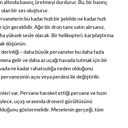
ın altında basınç üretmeyi durdurur. Bu, bir basınç
olan bir ses oluşturur.
anelerin bu kadar hızlı bir şekilde ne kadar hızlı
için gereklidir. Ağır bir dron tane satın alırsanız,
a yüksek sesle olacak. Bir helikopteri, karşılaştırma
arak düşünün.
 derinliği – daha büyük pervaneler bu daha fazla
amına gelir ve daha az uçağı havada tutmak için bir
vada ne kadar rahatsızlığa neden olduğunu
 pervanesinin açısı veya perdesi ile değiştirilir.
leri var. Pervane hareket ettiği pervane ve hızın
öylece, uçuş sırasında dronest gürültüsünü
r olduğunu göstermelidir. Meselenin gerçeği, tüm