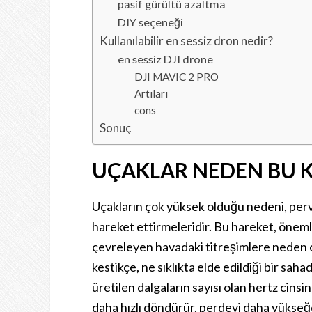
pasif gürültü azaltma
DIY seçeneği
Kullanılabilir en sessiz dron nedir?
en sessiz DJI drone
DJI MAVIC 2 PRO
Artıları
cons
Sonuç
UÇAKLAR NEDEN BU 
Uçakların çok yüksek olduğu nedeni, perv
hareket ettirmeleridir. Bu hareket, önem
çevreleyen havadaki titreşimlere neden o
kestikçe, ne sıklıkta elde edildiği bir saha
üretilen dalgaların sayısı olan hertz cin
daha hızlı döndürür, perdeyi daha yükseğe