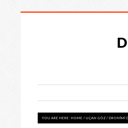
D
YOU ARE HERE:
HOME
/
UÇAN GÖZ
/
DRONIMI D