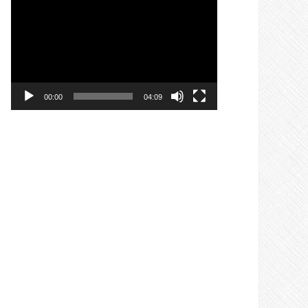
Video
oynatıcı
00:00
04:09