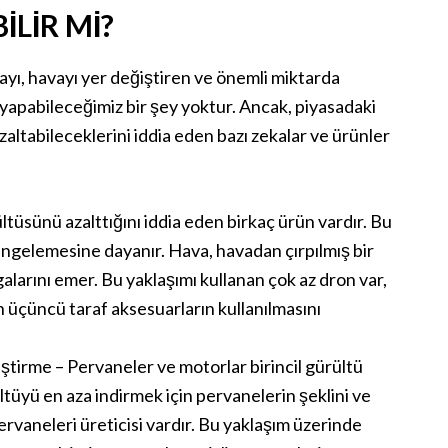
ILIR MI?
ayı, havayı yer değiştiren ve önemli miktarda
yapabileceğimiz bir şey yoktur. Ancak, piyasadaki
e azaltabileceklerini iddia eden bazı zekalar ve ürünler
ültüsünü azalttığını iddia eden birkaç ürün vardır. Bu
engelemesine dayanır. Hava, havadan çırpılmış bir
alarını emer. Bu yaklaşımı kullanan çok az dron var,
n üçüncü taraf aksesuarların kullanılmasını
iştirme – Pervaneler ve motorlar birincil gürültü
ültüyü en aza indirmek için pervanelerin şeklini ve
rvaneleri üreticisi vardır. Bu yaklaşım üzerinde