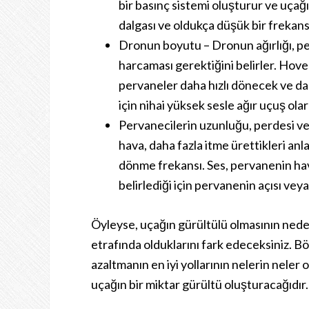
bir basınç sistemi oluşturur ve uçağ
dalgası ve oldukça düşük bir frekans 
Dronun boyutu – Dronun ağırlığı, perv
harcaması gerektiğini belirler. Hover 
pervaneler daha hızlı dönecek ve dah
için nihai yüksek sesle ağır uçuş ol
Pervanecilerin uzunluğu, perdesi ve
hava, daha fazla itme ürettikleri anl
dönme frekansı. Ses, pervanenin ha
belirlediği için pervanenin açısı veya
Öyleyse, uçağın gürültülü olmasının neden
etrafında olduklarını fark edeceksiniz. B
azaltmanın en iyi yollarının nelerin nele
uçağın bir miktar gürültü oluşturacağıdır.