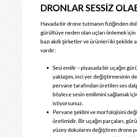
DRONLAR SESSIZ OLAB
Havada bir drone tutmanın fiziğinden dol
gürültüye neden olan uçları önlemek için 
bazı akıllı şirketler ve ürünleri iki şekild
vardır:
Sesi emilir – piyasada bir uçağın gür
yaklaşım, inci yer değiştirmesinin d
pervane tarafından üretilen ses dalg
böylece sesin emilimini sağlamak içi
istiyorsunuz.
Pervane şeklini ve morfolojisini değ
üretimidir. Bir uçağın parçaları, gür
yüzey dokularını değiştiren drone pe