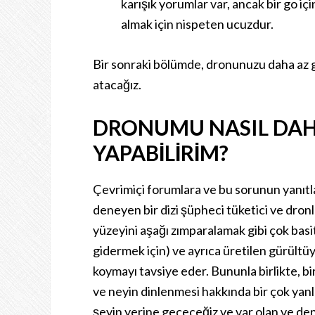
karışık yorumlar var, ancak bir go içi
almak için nispeten ucuzdur.
Bir sonraki bölümde, dronunuzu daha az gü
atacağız.
DRONUMU NASIL DAH
YAPABILIRIM?
Çevrimiçi forumlara ve bu sorunun yanıtlar
deneyen bir dizi şüpheci tüketici ve dronlu
yüzeyini aşağı zımparalamak gibi çok bas
gidermek için) ve ayrıca üretilen gürültüy
koymayı tavsiye eder. Bununla birlikte, bir
ve neyin dinlenmesi hakkında bir çok yanl
şeyin yerine geçeceğiz ve var olan ve dene