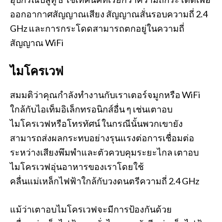
ออกอากาศสัญญาณเสียง สัญญาณสั่นรอบความถี่ 2.4
GHz และการกระโดดสามารถตกอยู่ในความถี่
สัญญาณ WiFi
ไมโครเวฟ
สมมติว่าคุณกำลังทำงานกับเราเตอร์จมูกหรือ WiFi
ใกล้กับไอเท็มอิเล็กทรอนิกส์อื่น ๆ เช่นเตาอบ
ไมโครเวฟหรือโทรทัศน์ ในกรณีนั้นพวกเขายัง
สามารถส่งผลกระทบอย่างรุนแรงต่อการเชื่อมต่อ
ระหว่างเสียงพึมพำและตัวควบคุมระยะไกล เตาอบ
ไมโครเวฟอุ่นอาหารของเราโดยใช้
คลื่นแม่เหล็กไฟฟ้าใกล้กับวงดนตรีความถี่ 2.4 GHz
แม้ว่าเตาอบไมโครเวฟจะมีการป้องกันด้วย