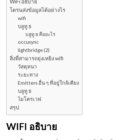
WiFi อธิบาย
โดรนส่งข้อมูลได้อย่างไร
wifi
บลูทู ธ
บลูทู ธ คืออะไร
occusync
lightbridge (2)
สิ่งที่สามารถยุ่งเหยิง wifi
วัสดุหนา
ระยะทาง
Emitters อื่น ๆ ที่อยู่ใกล้เคียง
บลูทู ธ
ไมโครเวฟ
สรุป
WIFI อธิบาย