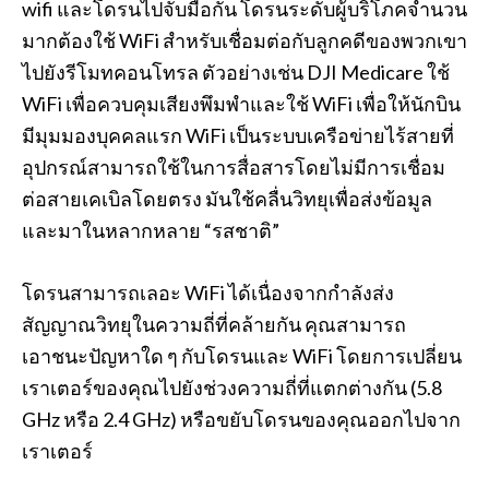
wifi และโดรนไปจับมือกัน โดรนระดับผู้บริโภคจำนวน
มากต้องใช้ WiFi สำหรับเชื่อมต่อกับลูกคดีของพวกเขา
ไปยังรีโมทคอนโทรล ตัวอย่างเช่น DJI Medicare ใช้
WiFi เพื่อควบคุมเสียงพึมพำและใช้ WiFi เพื่อให้นักบิน
มีมุมมองบุคคลแรก WiFi เป็นระบบเครือข่ายไร้สายที่
อุปกรณ์สามารถใช้ในการสื่อสารโดยไม่มีการเชื่อม
ต่อสายเคเบิลโดยตรง มันใช้คลื่นวิทยุเพื่อส่งข้อมูล
และมาในหลากหลาย “รสชาติ”
โดรนสามารถเลอะ WiFi ได้เนื่องจากกำลังส่ง
สัญญาณวิทยุในความถี่ที่คล้ายกัน คุณสามารถ
เอาชนะปัญหาใด ๆ กับโดรนและ WiFi โดยการเปลี่ยน
เราเตอร์ของคุณไปยังช่วงความถี่ที่แตกต่างกัน (5.8
GHz หรือ 2.4 GHz) หรือขยับโดรนของคุณออกไปจาก
เราเตอร์