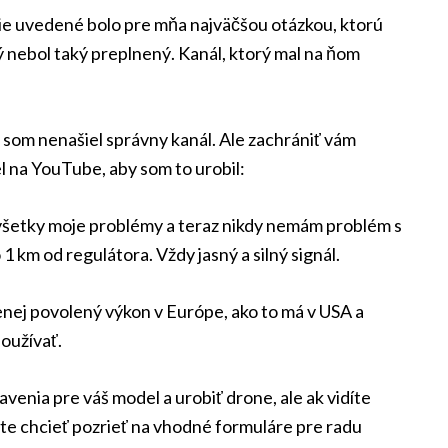
šie uvedené bolo pre mňa najväčšou otázkou, ktorú
 nebol taký preplnený. Kanál, ktorý mal na ňom
som nenašiel správny kanál. Ale zachrániť vám
el na YouTube, aby som to urobil:
l všetky moje problémy a teraz nikdy nemám problém s
 1 km od regulátora. Vždy jasný a silný signál.
nej povolený výkon v Európe, ako to má v USA a
oužívať.
enia pre váš model a urobiť drone, ale ak vidíte
e chcieť pozrieť na vhodné formuláre pre radu