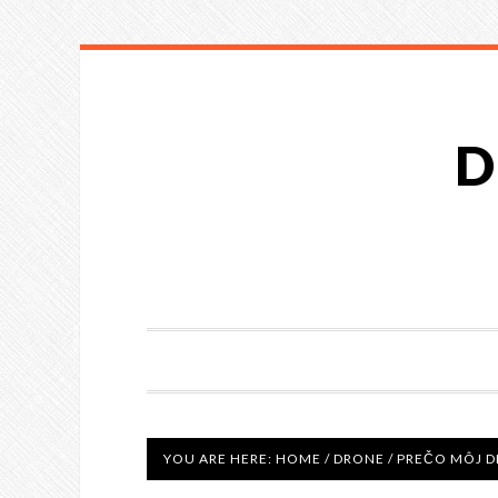
D
YOU ARE HERE:
HOME
/
DRONE
/
PREČO MÔJ D