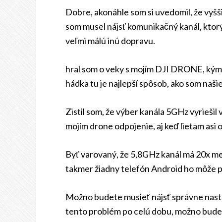
Dobre, akonáhle som si uvedomil, že vyš
som musel nájsť komunikačný kanál, ktorý
veľmi málú inú dopravu.
hral som o veky s mojím DJI DRONE, kým 
hádka tu je najlepší spôsob, ako som naši
Zistil som, že výber kanála 5GHz vyrieši
mojím drone odpojenie, aj keď lietam asi o
Byť varovaný, že 5,8GHz kanál má 20x me
takmer žiadny telefón Android ho môže p
Možno budete musieť nájsť správne nastav
tento problém po celú dobu, možno budet