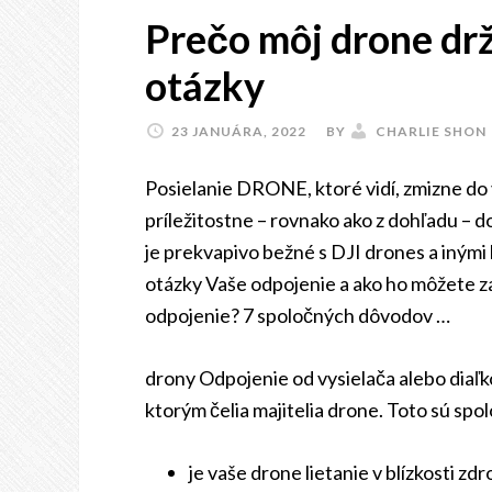
Prečo môj drone drž
otázky
23 JANUÁRA, 2022
BY
CHARLIE SHON
Posielanie DRONE, ktoré vidí, zmizne do v
príležitostne – rovnako ako z dohľadu – 
je prekvapivo bežné s DJI drones a iným
otázky Vaše odpojenie a ako ho môžete za
odpojenie? 7 spoločných dôvodov …
drony Odpojenie od vysielača alebo dia
ktorým čelia majitelia drone. Toto sú spol
je vaše drone lietanie v blízkosti z