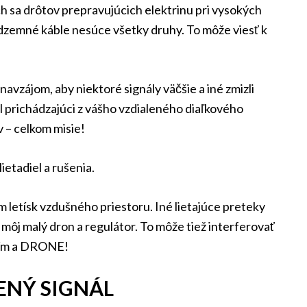
ch sa drôtov prepravujúcich elektrinu pri vysokých
dzemné káble nesúce všetky druhy. To môže viesť k
avzájom, aby niektoré signály väčšie a iné zmizli
ál prichádzajúci z vášho vzdialeného diaľkového
v – celkom misie!
ietadiel a rušenia.
om letísk vzdušného priestoru. Iné lietajúce preteky
ôj malý dron a regulátor. To môže tiež interferovať
ním a DRONE!
ENÝ SIGNÁL