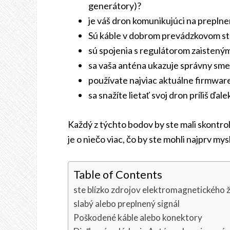
generátory)?
je váš dron komunikujúci na preplne
Sú káble v dobrom prevádzkovom s
sú spojenia s regulátorom zaistený
sa vaša anténa ukazuje správny sme
používate najviac aktuálne firmwar
sa snažíte lietať svoj dron príliš ďale
Každý z týchto bodov by ste mali skontrol
je o niečo viac, čo by ste mohli najprv my
Table of Contents
ste blízko zdrojov elektromagnetického ž
slabý alebo preplnený signál
Poškodené káble alebo konektory