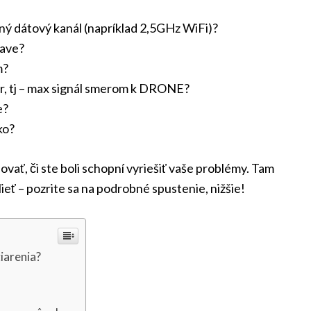
ný dátový kanál (napríklad 2,5GHz WiFi)?
tave?
m?
r, tj – max signál smerom k DRONE?
e?
ko?
ovať, či ste boli schopní vyriešiť vaše problémy. Tam
slieť – pozrite sa na podrobné spustenie, nižšie!
iarenia?