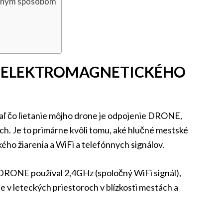
ávnym spôsobom
V ELEKTROMAGNETICKÉHO
tiaľ čo lietanie môjho drone je odpojenie DRONE,
ach. Je to primárne kvôli tomu, aké hlučné mestské
ého žiarenia a WiFi a telefónnych signálov.
I DRONE používal 2,4GHz (spoločný WiFi signál),
nie v leteckých priestoroch v blízkosti mestách a