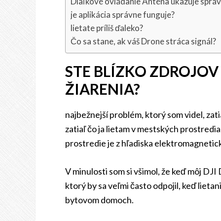
Diaľkové ovládanie Anténa ukazuje spr
je aplikácia správne funguje?
lietate príliš ďaleko?
Čo sa stane, ak váš Drone stráca signál?
STE BLÍZKO ZDROJO
ŽIARENIA?
najbežnejší problém, ktorý som videl, za
zatiaľ čo ja lietam v mestských prostredi
prostredie je z hľadiska elektromagnetick
V minulosti som si všimol, že keď môj DJ
ktorý by sa veľmi často odpojil, keď lieta
bytovom domoch.