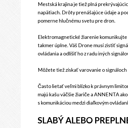
Mestská krajina je tiež plná prekrývajúci
napätiach. Drôty prenášajúce údaje a po
pomerne hlučnému svetu pre dron.
Elektromagnetické žiarenie komunikujte n
takmer úplne. Váš Drone musí zistiť sign
ovládania a odlíšiť ho z radu iných signálo
Môžete tiež získať varovanie o signáloch l
Často lietať veľmi blízko k právnym limit
majú kašu väčšie žiariče a ANNENTA ako m
s komunikáciou medzi diaľkovým ovláda
SLABÝ ALEBO PREPLN