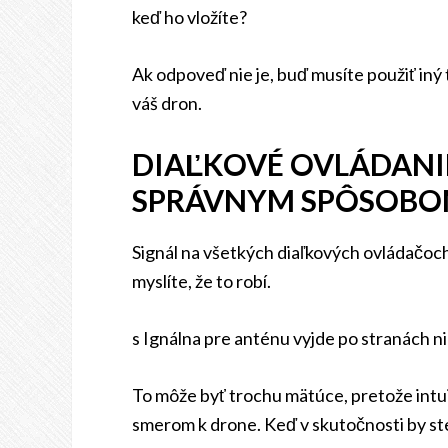
keď ho vložíte?
Ak odpoveď nie je, buď musíte použiť iný
váš dron.
DIAĽKOVÉ OVLÁDANI
SPRÁVNYM SPÔSOB
Signál na všetkých diaľkových ovládačoch
myslíte, že to robí.
s Ignálna pre anténu vyjde po stranách ni
To môže byť trochu mätúce, pretože int
smerom k drone. Keď v skutočnosti by st