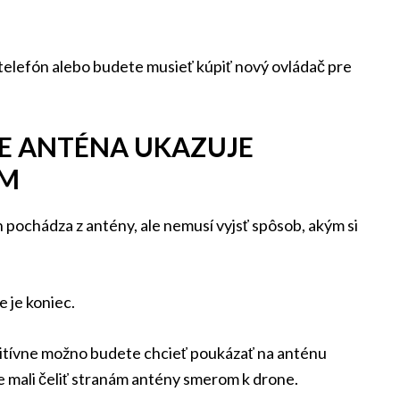
 telefón alebo budete musieť kúpiť nový ovládač pre
E ANTÉNA UKAZUJE
OM
 pochádza z antény, ale nemusí vyjsť spôsob, akým si
e je koniec.
uitívne možno budete chcieť poukázať na anténu
e mali čeliť stranám antény smerom k drone.