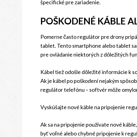
špecifické pre zariadenie.
POŠKODENÉ KÁBLE A
Pomerne často regulátor pre drony pripája
tablet. Tento smartphone alebo tablet sa
pre ovládanie niektorých z dôležitých fun
Kábel tiež odošle dôležité informácie k s
Ak je kábel po poškodení nejakým spôsob
regulátor telefónu – softvér môže omylom,
Vyskúšajte nové káble na pripojenie reg
Ak sa na pripojenie používate nové káble
byť voľné alebo chybné pripojenie k regu