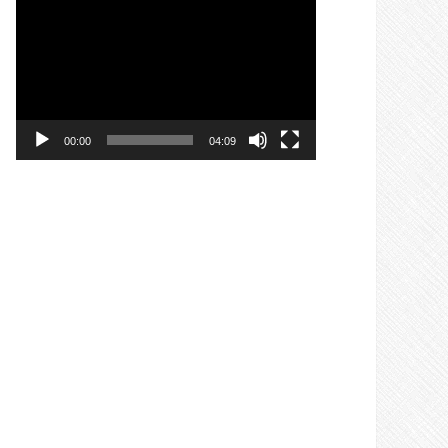
Video
prehrávač
00:00
04:09