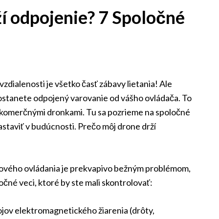
í odpojenie? 7 Spoločné
zdialenosti je všetko časť zábavy lietania! Ale
dostanete odpojený varovanie od vášho ovládača. To
i komerčnými dronkami. Tu sa pozrieme na spoločné
staviť v budúcnosti. Prečo môj drone drží
ľkového ovládania je prekvapivo bežným problémom,
očné veci, ktoré by ste mali skontrolovať:
drojov elektromagnetického žiarenia (drôty,