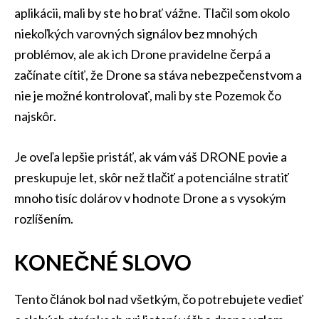
aplikácii, mali by ste ho brať vážne. Tlačil som okolo
niekoľkých varovných signálov bez mnohých
problémov, ale ak ich Drone pravidelne čerpá a
začínate cítiť, že Drone sa stáva nebezpečenstvom a
nie je možné kontrolovať, mali by ste Pozemok čo
najskôr.
Je oveľa lepšie pristáť, ak vám váš DRONE povie a
preskupuje let, skôr než tlačiť a potenciálne stratiť
mnoho tisíc dolárov v hodnote Drone a s vysokým
rozlíšením.
KONEČNÉ SLOVO
Tento článok bol nad všetkým, čo potrebujete vedieť