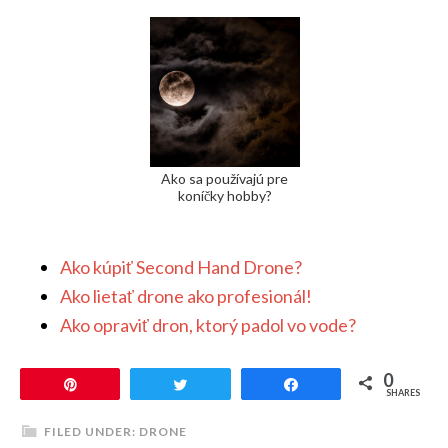
Ako sa používajú pre
koníčky hobby?
Ako kúpiť Second Hand Drone?
Ako lietať drone ako profesionál!
Ako opraviť dron, ktorý padol vo vode?
0
Pin
Tweet
Share
SHARES
FILED UNDER:
DRONE