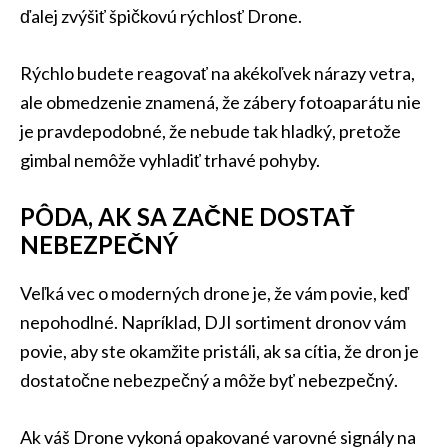
ďalej zvýšiť špičkovú rýchlosť Drone.
Rýchlo budete reagovať na akékoľvek nárazy vetra,
ale obmedzenie znamená, že zábery fotoaparátu nie
je pravdepodobné, že nebude tak hladký, pretože
gimbal nemôže vyhladiť trhavé pohyby.
PÔDA, AK SA ZAČNE DOSTAŤ
NEBEZPEČNÝ
Veľká vec o moderných drone je, že vám povie, keď
nepohodlné. Napríklad, DJI sortiment dronov vám
povie, aby ste okamžite pristáli, ak sa cítia, že dron je
dostatočne nebezpečný a môže byť nebezpečný.
Ak váš Drone vykoná opakované varovné signály na