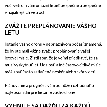
voči vetrom vám umožní letieť bezpečne a bezpečne
v najsilnejších vetroch.
ZVÁŽTE PREPLÁNOVANIE VÁŠHO
LETU
lietanie vášho dronu v nepriaznivom počasí znamená,
že by ste mali vážne zvážiť preplánovanie vašej
letovej misie. Zistil som, že je veľmi zriedkavé, že sa
musí vyskytnúť let. Udalosti a iné časovo citlivé misie
môžu byť často zatlačené neskôr alebo skôr v deň.
Plánovanie a prognóza vám pomôže rozhodnúť o
najlepšom dni pre lietanie vášho drone.
VYHNITE SA DAŽĎU ZA KAŽDÚ