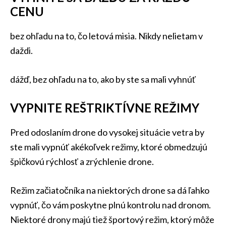
CENU
bez ohľadu na to, čo letová misia. Nikdy nelietam v
daždi.
dážď, bez ohľadu na to, ako by ste sa mali vyhnúť
VYPNITE REŠTRIKTÍVNE REŽIMY
Pred odoslaním drone do vysokej situácie vetra by
ste mali vypnúť akékoľvek režimy, ktoré obmedzujú
špičkovú rýchlosť a zrýchlenie drone.
Režim začiatočníka na niektorých drone sa dá ľahko
vypnúť, čo vám poskytne plnú kontrolu nad dronom.
Niektoré drony majú tiež športový režim, ktorý môže