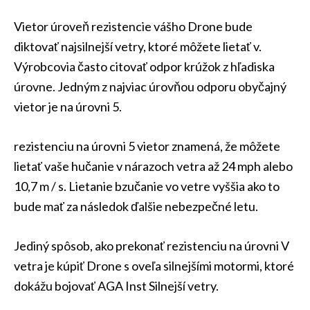
Vietor úroveň rezistencie vášho Drone bude
diktovať najsilnejší vetry, ktoré môžete lietať v.
Výrobcovia často citovať odpor krúžok z hľadiska
úrovne. Jedným z najviac úrovňou odporu obyčajný
vietor je na úrovni 5.
rezistenciu na úrovni 5 vietor znamená, že môžete
lietať vaše hučanie v nárazoch vetra až 24 mph alebo
10,7 m / s. Lietanie bzučanie vo vetre vyššia ako to
bude mať za následok ďalšie nebezpečné letu.
Jediný spôsob, ako prekonať rezistenciu na úrovni V
vetra je kúpiť Drone s oveľa silnejšími motormi, ktoré
dokážu bojovať AGA Inst Silnejší vetry.