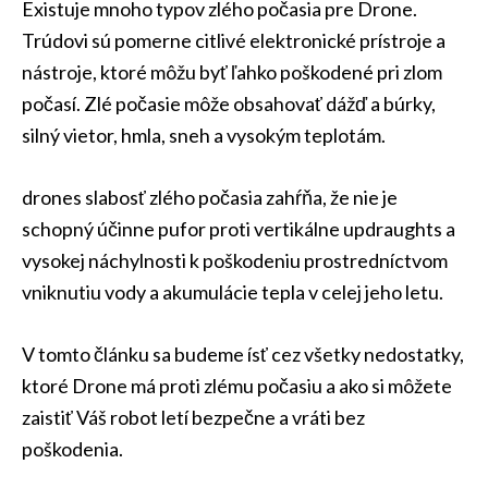
Existuje mnoho typov zlého počasia pre Drone.
Trúdovi sú pomerne citlivé elektronické prístroje a
nástroje, ktoré môžu byť ľahko poškodené pri zlom
počasí. Zlé počasie môže obsahovať dážď a búrky,
silný vietor, hmla, sneh a vysokým teplotám.
drones slabosť zlého počasia zahŕňa, že nie je
schopný účinne pufor proti vertikálne updraughts a
vysokej náchylnosti k poškodeniu prostredníctvom
vniknutiu vody a akumulácie tepla v celej jeho letu.
V tomto článku sa budeme ísť cez všetky nedostatky,
ktoré Drone má proti zlému počasiu a ako si môžete
zaistiť Váš robot letí bezpečne a vráti bez
poškodenia.