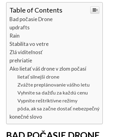
Table of Contents
Bad počasie Drone
updrafts
Rain
Stabilita vo vetre
Zlá viditeľnosť
prehriatie
Ako lietať váš drone v zlom počasí
lietať silnejší drone
Zvážte preplánovanie vášho letu
Vyhnite sa dažďu za každú cenu
Vypnite reštriktívne režimy
pôda, ak sa začne dostať nebezpečný
konečné slovo
BAD POČASIE DRONE