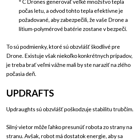
° C Drones generovať veľké množstvo tepla
počas letu, a odvod tohto tepla efektívne je
požadované, aby zabezpečili, že vaše Drone a
lítium-polymérové ​​batérie zostane v bezpečí.
To sú podmienky, ktoré sú obzvlášť škodlivé pre
Drone. Existuje však niekoľko konkrétnych prípadov,
je treba brať veľmi vážne mali by ste naraziť na zlého
počasia deň.
UPDRAFTS
Updraughts sú obzvlášť poškodzuje stabilitu trubčím.
Silný vietor môže ľahko presunúť robota zo strany na
stranu. Avšak, robot má dostatok energie, aby sa