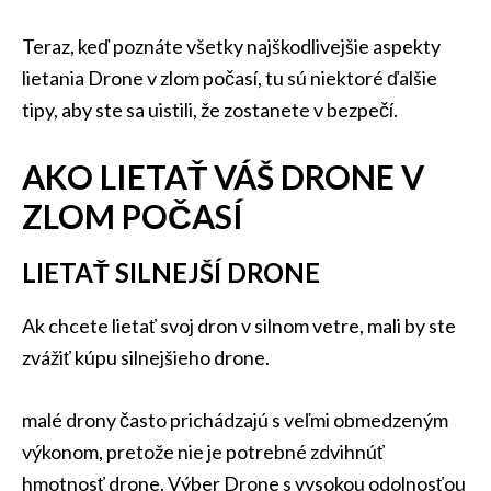
Teraz, keď poznáte všetky najškodlivejšie aspekty
lietania Drone v zlom počasí, tu sú niektoré ďalšie
tipy, aby ste sa uistili, že zostanete v bezpečí.
AKO LIETAŤ VÁŠ DRONE V
ZLOM POČASÍ
LIETAŤ SILNEJŠÍ DRONE
Ak chcete lietať svoj dron v silnom vetre, mali by ste
zvážiť kúpu silnejšieho drone.
malé drony často prichádzajú s veľmi obmedzeným
výkonom, pretože nie je potrebné zdvihnúť
hmotnosť drone. Výber Drone s vysokou odolnosťou