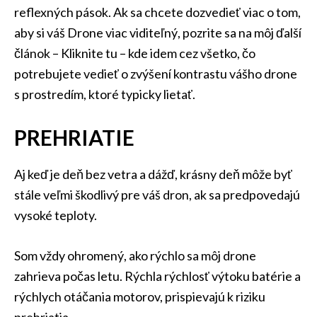
reflexných pások. Ak sa chcete dozvedieť viac o tom,
aby si váš Drone viac viditeľný, pozrite sa na môj ďalší
článok – Kliknite tu – kde idem cez všetko, čo
potrebujete vedieť o zvýšení kontrastu vášho drone
s prostredím, ktoré typicky lietať.
PREHRIATIE
Aj keď je deň bez vetra a dážď, krásny deň môže byť
stále veľmi škodlivý pre váš dron, ak sa predpovedajú
vysoké teploty.
Som vždy ohromený, ako rýchlo sa môj drone
zahrieva počas letu. Rýchla rýchlosť výtoku batérie a
rýchlych otáčania motorov, prispievajú k riziku