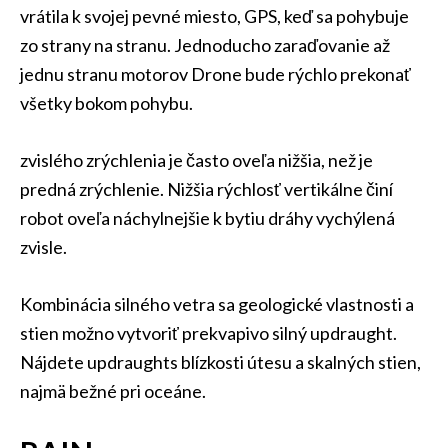
vrátila k svojej pevné miesto, GPS, keď sa pohybuje
zo strany na stranu. Jednoducho zaraďovanie až
jednu stranu motorov Drone bude rýchlo prekonať
všetky bokom pohybu.
zvislého zrýchlenia je často oveľa nižšia, než je
predná zrýchlenie. Nižšia rýchlosť vertikálne činí
robot oveľa náchylnejšie k bytiu dráhy vychýlená
zvisle.
Kombinácia silného vetra sa geologické vlastnosti a
stien možno vytvoriť prekvapivo silný updraught.
Nájdete updraughts blízkosti útesu a skalných stien,
najmä bežné pri oceáne.