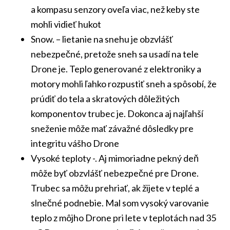
a kompasu senzory oveľa viac, než keby ste
mohli vidieť hukot
Snow. – lietanie na snehu je obzvlášť
nebezpečné, pretože sneh sa usadí na tele
Drone je. Teplo generované z elektroniky a
motory mohli ľahko rozpustiť sneh a spôsobí, že
prúdiť do tela a skratových dôležitých
komponentov trubec je. Dokonca aj najľahší
sneženie môže mať závažné dôsledky pre
integritu vášho Drone
Vysoké teploty -. Aj mimoriadne pekný deň
môže byť obzvlášť nebezpečné pre Drone.
Trubec sa môžu prehriať, ak žijete v teplé a
slnečné podnebie. Mal som vysoký varovanie
teplo z môjho Drone pri lete v teplotách nad 35