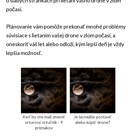
o slabých stránkach pri lietaní vášho drone v zlom
počasí.
Plánovanie vám pomôže prekonať mnohé problémy
súvisiace s lietaním vašej drone v zlom počasí, a
oneskoriť váš let alebo odloží, kým lepší deň je vždy
lepšia možnosť.
Keď by ste mali zmeniť
Je lacnejšie postaviť
vrturový vrtuľník - 9
alebo kúpiť drone?
príznakov