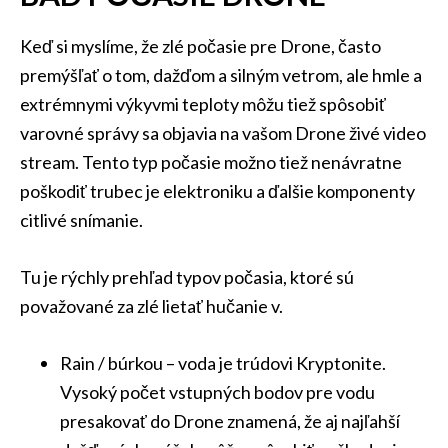
Keď si myslíme, že zlé počasie pre Drone, často
premýšľať o tom, dažďom a silným vetrom, ale hmle a
extrémnymi výkyvmi teploty môžu tiež spôsobiť
varovné správy sa objavia na vašom Drone živé video
stream. Tento typ počasie možno tiež nenávratne
poškodiť trubec je elektroniku a ďalšie komponenty
citlivé snímanie.
Tu je rýchly prehľad typov počasia, ktoré sú
považované za zlé lietať hučanie v.
Rain / búrkou – voda je trúdovi Kryptonite.
Vysoký počet vstupných bodov pre vodu
presakovať do Drone znamená, že aj najľahší