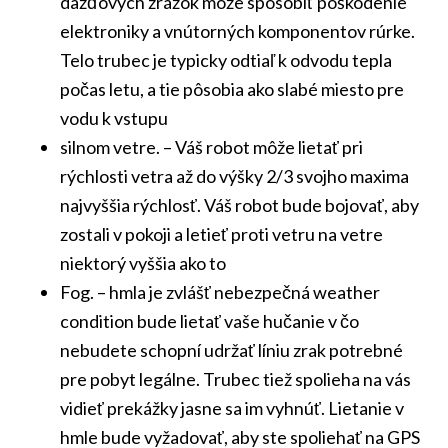
dažďových zrážok môže spôsobiť poškodenie
elektroniky a vnútorných komponentov rúrke.
Telo trubec je typicky odtiaľ k odvodu tepla
počas letu, a tie pôsobia ako slabé miesto pre
vodu k vstupu
silnom vetre. – Váš robot môže lietať pri
rýchlosti vetra až do výšky 2/3 svojho maxima
najvyššia rýchlosť. Váš robot bude bojovať, aby
zostali v pokoji a letieť proti vetru na vetre
niektorý vyššia ako to
Fog. – hmla je zvlášť nebezpečná weather
condition bude lietať vaše hučanie v čo
nebudete schopní udržať líniu zrak potrebné
pre pobyt legálne. Trubec tiež spolieha na vás
vidieť prekážky jasne sa im vyhnúť. Lietanie v
hmle bude vyžadovať, aby ste spoliehať na GPS