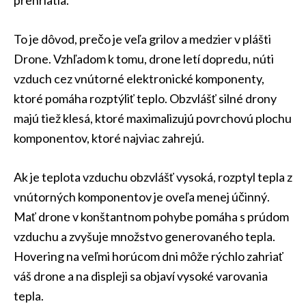
prehriatia.
To je dôvod, prečo je veľa grilov a medzier v plášti
Drone. Vzhľadom k tomu, drone letí dopredu, núti
vzduch cez vnútorné elektronické komponenty,
ktoré pomáha rozptýliť teplo. Obzvlášť silné drony
majú tiež klesá, ktoré maximalizujú povrchovú plochu
komponentov, ktoré najviac zahrejú.
Ak je teplota vzduchu obzvlášť vysoká, rozptyl tepla z
vnútorných komponentov je oveľa menej účinný.
Mať drone v konštantnom pohybe pomáha s prúdom
vzduchu a zvyšuje množstvo generovaného tepla.
Hovering na veľmi horúcom dni môže rýchlo zahriať
váš drone a na displeji sa objaví vysoké varovania
tepla.