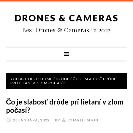
DRONES & CAMERAS
Best Drones & Cameras in 2022
YOU ARE HERE:
HOME
/
DRONE
/
ČO JE SLABOSŤ DRÔDE
PRI LIETANÍ V ZLOM POČASÍ?
Čo je slabosť drôde pri lietaní v zlom
počasí?
23 JANUÁRA, 2022
BY
CHARLIE SHON