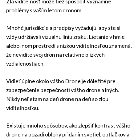
Zlá viditeľnosť môže tiež spôsobiť významné
problémy s vaším letom dronom.
Mnohé jurisdikcie a predpisy vyžadujú, aby ste si
vždy udržiavali vizuálnu líniu zraku. Lietanie v hmle
alebo inom prostredí s nízkou viditeľnosťou znamená,
že nevidíte svoj dron na relatívne blízkych
vzdialenostiach.
Vidieť úplne okolo vášho Drone je dôležité pre
zabezpečenie bezpečnosti vášho drone a iných.
Nikdy nelietam na deň drone na deň so zlou
viditeľnosťou.
Existuje mnoho spôsobov, ako zlepšiť kontrast vášho
drone na pozadí oblohy pridaním svetiel, obtlačkov a