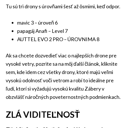
Tu sú tri drony s úrovňami šesť až ôsmimi, keď odpor.
mavic 3 – úroveň 6
papagáj Anafi – Level 7
AUTTEL EVO 2 PRO – ÚROVNIMA 8
Ak sa chcete dozvedieť viac o najlepších drone pre
vysoké vetry, pozrite sa na môj ďalší článok, kliknite
sem, kde idem cez všetky drony, ktoré majú veľmi
vysokú odolnosť voči vetrom a robí to ideálne pre
ľudí, ktorí si vyžadujú vysokú kvalitu Zábery v
obzvlášť náročných poveternostných podmienkach.
ZLÁ VIDITEĽNOSŤ