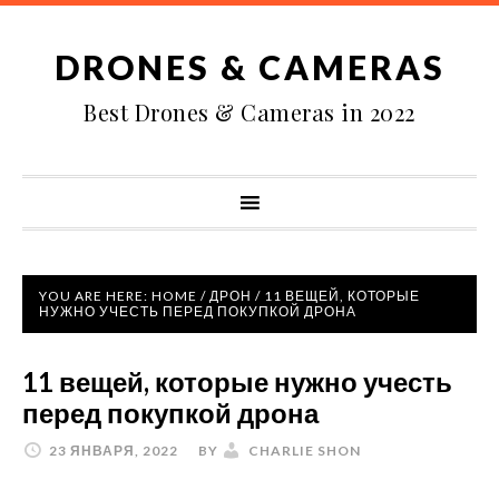
DRONES & CAMERAS
Best Drones & Cameras in 2022
YOU ARE HERE:
HOME
/
ДРОН
/
11 ВЕЩЕЙ, КОТОРЫЕ
НУЖНО УЧЕСТЬ ПЕРЕД ПОКУПКОЙ ДРОНА
11 вещей, которые нужно учесть
перед покупкой дрона
23 ЯНВАРЯ, 2022
BY
CHARLIE SHON