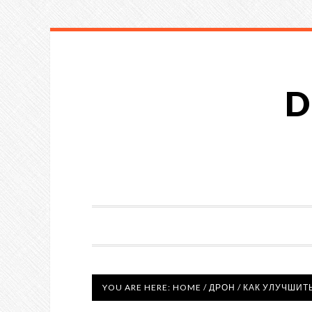
D
YOU ARE HERE:
HOME
/
ДРОН
/
КАК УЛУЧШИТ