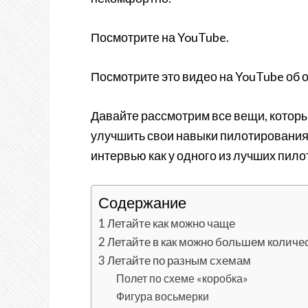
Посмотрите на YouTube.
Посмотрите это видео на YouTube об 
Давайте рассмотрим все вещи, которы
улучшить свои навыки пилотирования 
интервью как у одного из лучших пило
Содержание
1 Летайте как можно чаще
2 Летайте в как можно большем количе
3 Летайте по разным схемам
Полет по схеме «коробка»
Фигура восьмерки