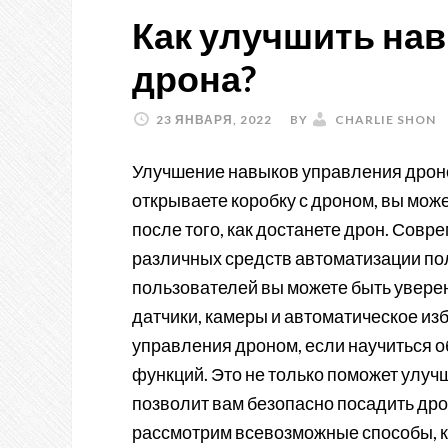
Как улучшить на
дрона?
23 ЯНВАРЯ, 2022
BY
CHARLIE SHON
Улучшение навыков управления дроно
открываете коробку с дроном, вы може
после того, как достанете дрон. Со
различных средств автоматизации пол
пользователей вы можете быть увере
датчики, камеры и автоматическое из
управления дроном, если научиться о
функций. Это не только поможет улучш
позволит вам безопасно посадить дрон
рассмотрим всевозможные способы, к