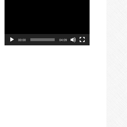
Видеоплеер
00:00
04:09