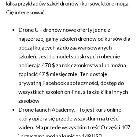
kilka przykładów szkół dronów i kursów, które mogą
Cię interesować:
Drone U – dronów nowe oferty jedne z
najszerszej gamy szkoleń dronów od kursów dla
początkujących aż do zaawansowanych
szkoleń. Jest to model subskrypcji i obecnie
pobierają 470 $ za rok członkostwa lub można
zapłacić 47 $ miesięcznie. Ten dostaje
prywatną Facebook społeczności, dostęp do
wszystkich szkoleń on-line, a także kilka innych
zasobów
Drone launch Academy. – to jest kurs online,
który opiera się przede wszystkim na treści
wideo. Ma przede wszystkim treść O części 107
i przyczyną można kupić za 149 USD.