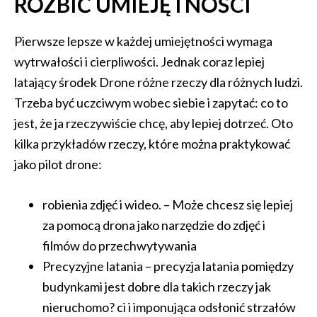
ROZBIĆ UMIEJĘTNOŚCI
Pierwsze lepsze w każdej umiejętności wymaga
wytrwałości i cierpliwości. Jednak coraz lepiej
latający środek Drone różne rzeczy dla różnych ludzi.
Trzeba być uczciwym wobec siebie i zapytać: co to
jest, że ja rzeczywiście chcę, aby lepiej dotrzeć. Oto
kilka przykładów rzeczy, które można praktykować
jako pilot drone:
robienia zdjęć i wideo. – Może chcesz się lepiej
za pomocą drona jako narzędzie do zdjęć i
filmów do przechwytywania
Precyzyjne latania – precyzja latania pomiędzy
budynkami jest dobre dla takich rzeczy jak
nieruchomo? ci i imponująca odsłonić strzałów