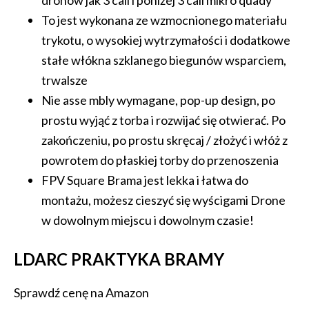
dronów jak 3 cali i poniżej 3 cali mikro quady
To jest wykonana ze wzmocnionego materiału
trykotu, o wysokiej wytrzymałości i dodatkowe
stałe włókna szklanego biegunów wsparciem,
trwalsze
Nie asse mbly wymagane, pop-up design, po
prostu wyjąć z torba i rozwijać się otwierać. Po
zakończeniu, po prostu skręcaj / złożyć i włóż z
powrotem do płaskiej torby do przenoszenia
FPV Square Brama jest lekka i łatwa do
montażu, możesz cieszyć się wyścigami Drone
w dowolnym miejscu i dowolnym czasie!
LDARC PRAKTYKA BRAMY
Sprawdź cenę na Amazon