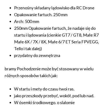
Przenośny składany lądowisko dla RC Drone
Opakowanie fartuch. 250 mm
Arch: 500 mm
250mm Opakowanie fartuch, że nadaje się do
startu i lądowania (cienkie GT7 / GT8, Małe R7
Małe 6X / 7X / 8X, Małe 6/7 ET Seria FPVEGG,
Tello i tak dalej)
przydatny do zewnętrzna
bramy Pochodzenie może być stosowany w wielu
różnych sposobów takich jak:
W startu i mety do czasu twoi ras.
jako przeszkody przebyć, wokół, pod lub nad.
W ósemki środkowego. o slalomie