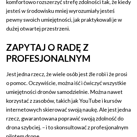
komfortowo rozszerzyć strefę zdolności tak, że kiedy
jesteś w środowisku mniej wyrozumiały jesteś
pewny swoich umiejętności, jak praktykowali je w
dużej otwartej przestrzeni.
ZAPYTAJ O RADĘ Z
PROFESJONALNYM
Jest jedna rzecz, że wiele osób jest źle robi i że prosi
o pomoc. Oczywiście, można iść i ćwiczyć wszystkie
umiejętności dronów samodzielnie. Można nawet
korzystać z zasobów, takich jak YouTube i kursów
internetowych skierować swoją naukę. Ale jest jedna
rzecz, gwarantowana poprawić swoją zdolność do
drona szybciej. – i to skonsultować z profesjonalnym
pilotem drone