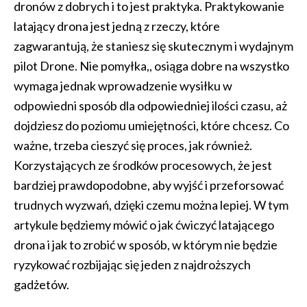
dronów z dobrych i to jest praktyka. Praktykowanie
latający drona jest jedną z rzeczy, które
zagwarantują, że staniesz się skutecznym i wydajnym
pilot Drone. Nie pomyłka,, osiąga dobre na wszystko
wymaga jednak wprowadzenie wysiłku w
odpowiedni sposób dla odpowiedniej ilości czasu, aż
dojdziesz do poziomu umiejętności, które chcesz. Co
ważne, trzeba cieszyć się proces, jak również.
Korzystających ze środków procesowych, że jest
bardziej prawdopodobne, aby wyjść i przeforsować
trudnych wyzwań, dzięki czemu można lepiej. W tym
artykule będziemy mówić o jak ćwiczyć latającego
drona i jak to zrobić w sposób, w którym nie będzie
ryzykować rozbijając się jeden z najdroższych
gadżetów.