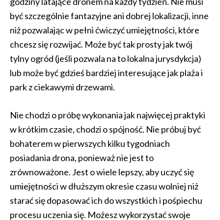
godziny latające dronem na każdy tydzień. Nie musi
być szczególnie fantazyjne ani dobrej lokalizacji, inne
niż pozwalając w pełni ćwiczyć umiejętności, które
chcesz się rozwijać. Może być tak prosty jak twój
tylny ogród (jeśli pozwala na to lokalna jurysdykcja)
lub może być gdzieś bardziej interesujące jak plaża i
park z ciekawymi drzewami.
Nie chodzi o próbę wykonania jak najwięcej praktyki
w krótkim czasie, chodzi o spójność. Nie próbuj być
bohaterem w pierwszych kilku tygodniach
posiadania drona, ponieważ nie jest to
zrównoważone. Jest o wiele lepszy, aby uczyć się
umiejętności w dłuższym okresie czasu wolniej niż
starać się dopasować ich do wszystkich i pośpiechu
procesu uczenia się. Możesz wykorzystać swoje