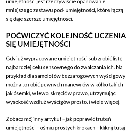
umiejętności jest rzeczywiście opanowanie
mniejszego zestawu pod- umiejętności, które łączą
się daje szersze umiejętności.
POĆWICZYĆ KOLEJNOŚĆ UCZENIA
SIĘ UMIEJĘTNOŚCI
Gdy już wypracowane umiejętności sub zrobić listę
najbardziej celu sensownego do zwalczania ich. Na
przykład dla samolotów bezzałogowych wyścigowy
można to robić pewnych manewrów w kółko takich
jak ósemki, w lewo, skręcić w prawo, utrzymując
wysokość wzdłuż wyścigów prosto, i wiele więcej.
Zobacz mój inny artykuł – jak poprawić truteń
umiejętności – ośmiu prostych krokach – kliknij tutaj