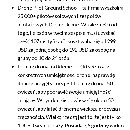
Drone Pilot Ground School – ta firma wyszkoliła
25 000+ pilotów solowych i zespołów
pilotażowych Drone Drone. W zależności od
tego, ile osób w twoim zespole musi uzyskać
część 107 certyfikacji, koszt waha się od 299
USD za jedną osobę do 192 USD za osobę na
grupy od 10 do 24 osób.
trening drona na Udeme – jeśli ty Szukasz
konkretnych umiejętności drone, naprawdę
dobrze przyjęty kurs jest trening drona: 50
ćwiczeń, aby poprawić swoje umiejętności
latające. W tym kursie dowiesz się około 50
ćwiczeń, aby latać dronem z większą precyzją i
zręcznością. Wielką rzeczą jest to, że jest tylko
10 USD w sprzedaży. Posiada 3,5 godziny wideo