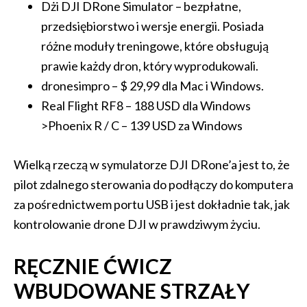
Dżi DJI DRone Simulator – bezpłatne,
przedsiębiorstwo i wersje energii. Posiada
różne moduły treningowe, które obsługują
prawie każdy dron, który wyprodukowali.
dronesimpro – $ 29,99 dla Mac i Windows.
Real Flight RF8 – 188 USD dla Windows
>Phoenix R / C – 139 USD za Windows
Wielką rzeczą w symulatorze DJI DRone’a jest to, że
pilot zdalnego sterowania do podłączy do komputera
za pośrednictwem portu USB i jest dokładnie tak, jak
kontrolowanie drone DJI w prawdziwym życiu.
RĘCZNIE ĆWICZ
WBUDOWANE STRZAŁY