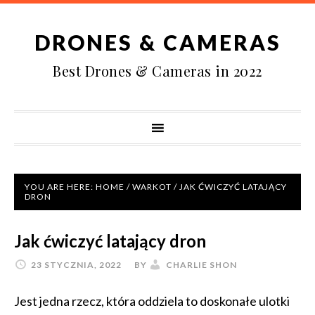
DRONES & CAMERAS
Best Drones & Cameras in 2022
YOU ARE HERE:
HOME
/
WARKOT
/
JAK ĆWICZYĆ LATAJĄCY
DRON
Jak ćwiczyć latający dron
23 STYCZNIA, 2022
BY
CHARLIE SHON
Jest jedna rzecz, która oddziela to doskonałe ulotki