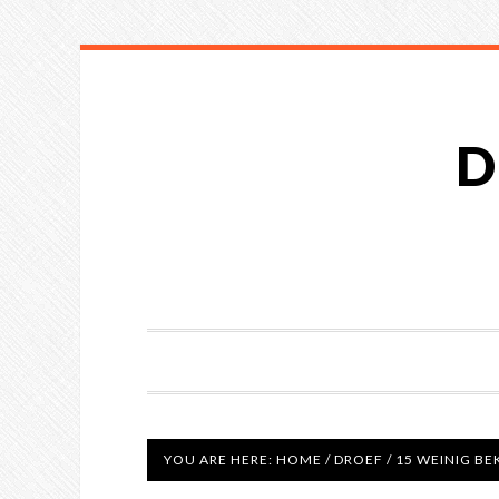
D
YOU ARE HERE:
HOME
/
DROEF
/
15 WEINIG BE