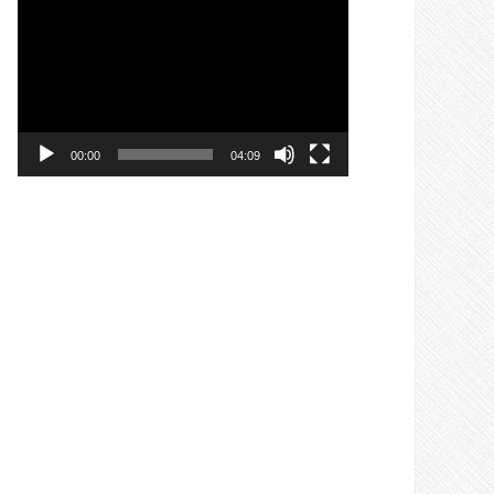
Videospeler
00:00
04:09