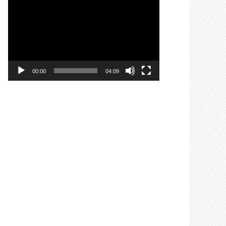
Videospeler
00:00
04:09