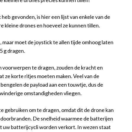
e kleinere drones precies kunnen tillen!
eb gevonden, is hier een lijst van enkele van de
 kleine drones en hoeveel ze kunnen tillen.
 maar moet de joystick te allen tijde omhoog laten
65 g dragen.
m voorwerpen te dragen, zouden de kracht en
at ze korte ritjes moeten maken. Veel van de
 bengelen de payload aan een touwtje, dus de
in winderige omstandigheden vliegen.
te gebruiken om te dragen, omdat dit de drone kan
 doorbranden. De snelheid waarmee de batterijen
 uw batterijcycli worden verkort. In wezen staat