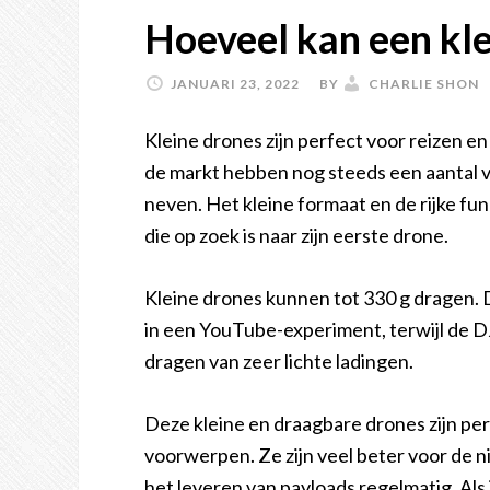
Hoeveel kan een kle
JANUARI 23, 2022
BY
CHARLIE SHON
Kleine drones zijn perfect voor reizen e
de markt hebben nog steeds een aantal 
neven. Het kleine formaat en de rijke fu
die op zoek is naar zijn eerste drone.
Kleine drones kunnen tot 330 g dragen. D
in een YouTube-experiment, terwijl de DJI
dragen van zeer lichte ladingen.
Deze kleine en draagbare drones zijn pe
voorwerpen. Ze zijn veel beter voor de n
het leveren van payloads regelmatig. Als 