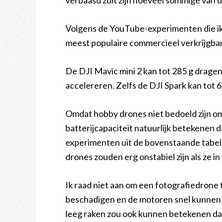
verbaasd zult zijn hoeveel sommige van d
Volgens de YouTube-experimenten die ik h
meest populaire commercieel verkrijgbare
De DJI Mavic mini 2 kan tot 285 g dragen,
accelereren. Zelfs de DJI Spark kan tot 
Omdat hobby drones niet bedoeld zijn o
batterijcapaciteit natuurlijk betekenen d
experimenten uit de bovenstaande tabel
drones zouden erg onstabiel zijn als ze 
Ik raad niet aan om een fotografiedrone 
beschadigen en de motoren snel kunnen
leeg raken zou ook kunnen betekenen dat