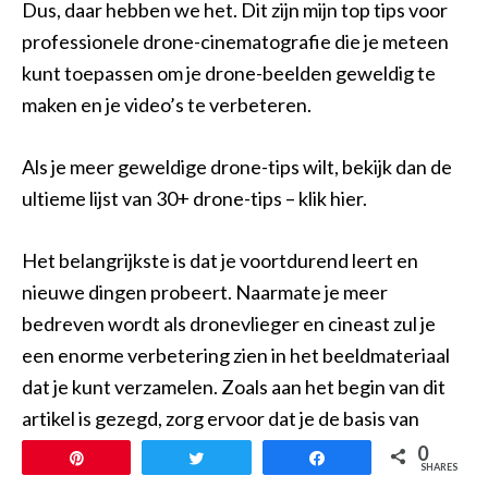
Dus, daar hebben we het. Dit zijn mijn top tips voor
professionele drone-cinematografie die je meteen
kunt toepassen om je drone-beelden geweldig te
maken en je video’s te verbeteren.
Als je meer geweldige drone-tips wilt, bekijk dan de
ultieme lijst van 30+ drone-tips – klik hier.
Het belangrijkste is dat je voortdurend leert en
nieuwe dingen probeert. Naarmate je meer
bedreven wordt als dronevlieger en cineast zul je
een enorme verbetering zien in het beeldmateriaal
dat je kunt verzamelen. Zoals aan het begin van dit
artikel is gezegd, zorg ervoor dat je de basis van
goede cinematografie onder de knie hebt voordat je
0
Pin
Tweet
Share
SHARES
iets bijzonder lastigs gaat proberen.