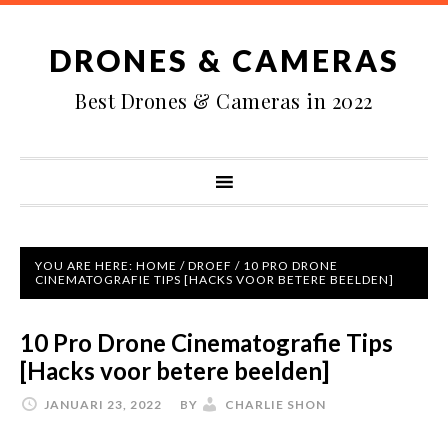
DRONES & CAMERAS
Best Drones & Cameras in 2022
YOU ARE HERE:
HOME
/
DROEF
/
10 PRO DRONE
CINEMATOGRAFIE TIPS [HACKS VOOR BETERE BEELDEN]
10 Pro Drone Cinematografie Tips
[Hacks voor betere beelden]
JANUARI 23, 2022
BY
CHARLIE SHON