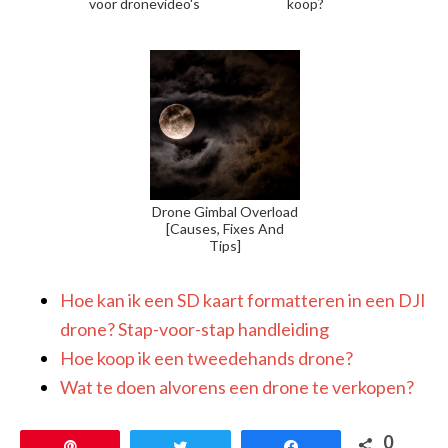
voor dronevideo's
koop?
Drone Gimbal Overload
[Causes, Fixes And
Tips]
Hoe kan ik een SD kaart formatteren in een DJI
drone? Stap-voor-stap handleiding
Hoe koop ik een tweedehands drone?
Wat te doen alvorens een drone te verkopen?
0
Pin
Tweet
Share