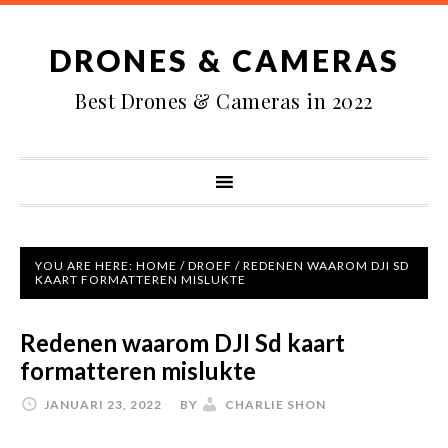
DRONES & CAMERAS
Best Drones & Cameras in 2022
YOU ARE HERE:
HOME
/
DROEF
/
REDENEN WAAROM DJI SD
KAART FORMATTEREN MISLUKTE
Redenen waarom DJI Sd kaart
formatteren mislukte
JANUARI 23, 2022
BY
CHARLIE SHON