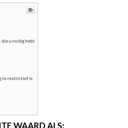
 die u nodig hebt
e restrictief is
ITE WAARD ALS: