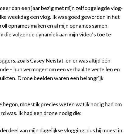
 meer dan een jaar bezig met mijn zelfopgelegde vlog-
elke weekdag een vlog. Ik was goed geworden in het
-roll opnames maken en al mijn opnames samen
m die volgende dynamiek aan mijn video’s toe te
oggers, zoals Casey Neistat, en er was altijd één
mde – hun vermogen om een verhaal te vertellen en
ruikten. Drone beelden waren een belangrijk
e begon, moest ik precies weten wat ik nodig had om
ard was. Ik had een drone nodig die:
erdeel van mijn dagelijkse vlogging, dus hij moest in