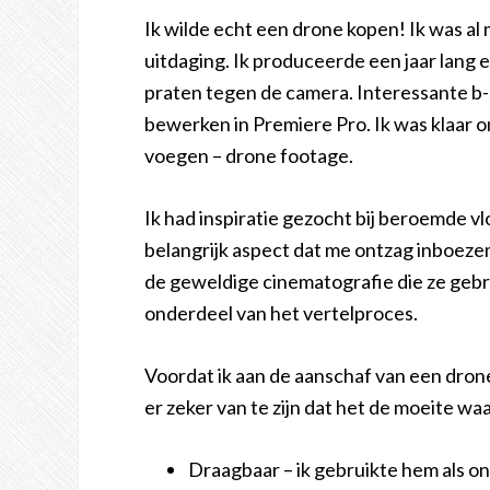
Ik wilde echt een drone kopen! Ik was al
uitdaging. Ik produceerde een jaar lang 
praten tegen de camera. Interessante b
bewerken in Premiere Pro. Ik was klaar o
voegen – drone footage.
Ik had inspiratie gezocht bij beroemde vl
belangrijk aspect dat me ontzag inboeze
de geweldige cinematografie die ze geb
onderdeel van het vertelproces.
Voordat ik aan de aanschaf van een dron
er zeker van te zijn dat het de moeite wa
Draagbaar – ik gebruikte hem als ond