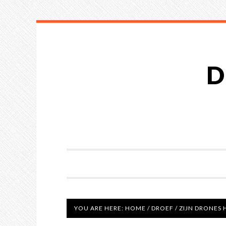
D
YOU ARE HERE:
HOME
/
DROEF
/
ZIJN DRONES 