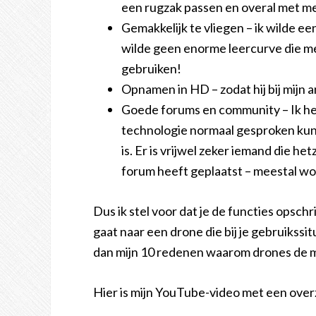
een rugzak passen en overal met me
Gemakkelijk te vliegen – ik wilde ee
wilde geen enorme leercurve die m
gebruiken!
Opnamen in HD – zodat hij bij mijn 
Goede forums en community – Ik h
technologie normaal gesproken ku
is. Er is vrijwel zeker iemand die he
forum heeft geplaatst – meestal wo
Dus ik stel voor dat je de functies opschr
gaat naar een drone die bij je gebruikssit
dan mijn 10 redenen waarom drones de mo
Hier is mijn YouTube-video met een overz