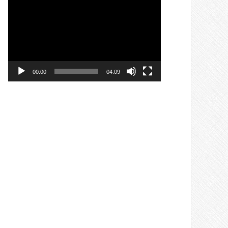
Videospeler
00:00
04:09