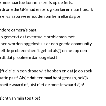
 mee naartoe kunnen – zelfs op de fiets.
n drone die GPS had en terug kon keren naar huis. Ik
e ervan zou weerhouden om hem elke dag te
andere camera’s past.
eb gemerkt dat eventuele problemen met
nnen worden opgelost als er een goede community
tzelfde probleem heeft gehad als jij en het op een
rdt dat probleem dan opgelost!
ijft die je in een drone wilt hebben en dat je op zoek
uatie past! Als je dat eenmaal hebt gedaan, bekijk
eite waard of juist niet de moeite waard zijn!
icht van mijn top tips!