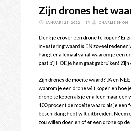
Zijn drones het waa
JANUARI 23, 2022
BY
CHARLIE SHON
Denk je erover een drone te kopen? Er z
investering waard is EN zoveel redenen 
hangt er allemaal vanaf waarom je een dr
past bij HOE je hem gaat gebruiken! Zij
Zijn drones de moeite waard? JA en NEE 
waarom je een drone wilt kopen en hoe j
drone te kopen als je er alleen maar een w
100 procent de moeite waard als je een fo
beschikking hebt wilt uitbreiden. Neem 
zou willen doen en of er een drone op de