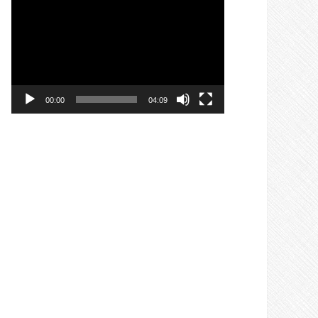
비
디
오
플
레
00:00
04:09
이
어