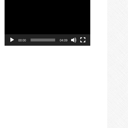
Pemutar
Video
00:00
04:09