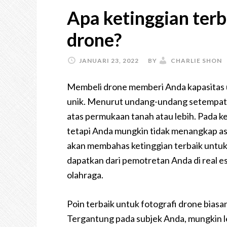
Apa ketinggian terb
drone?
JANUARI 23, 2022
BY
CHARLIE SHON
Membeli drone memberi Anda kapasitas u
unik. Menurut undang-undang setempat 
atas permukaan tanah atau lebih. Pada ke
tetapi Anda mungkin tidak menangkap aspe
akan membahas ketinggian terbaik untuk
dapatkan dari pemotretan Anda di real e
olahraga.
Poin terbaik untuk fotografi drone bias
Tergantung pada subjek Anda, mungkin le