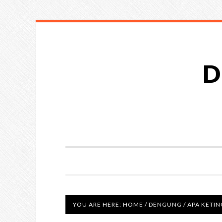
D
YOU ARE HERE:
HOME
/
DENGUNG
/
APA KETIN