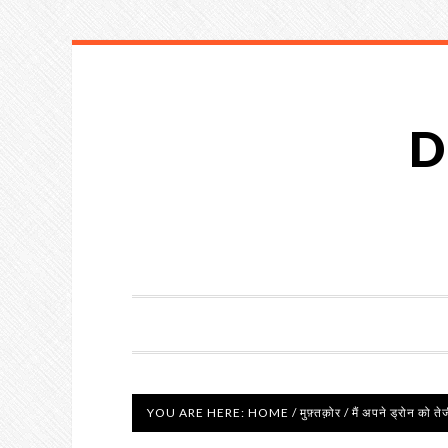
D
YOU ARE HERE:
HOME
/
मुफ़्तक़ोर
/
मैं अपने ड्रोन को तेज