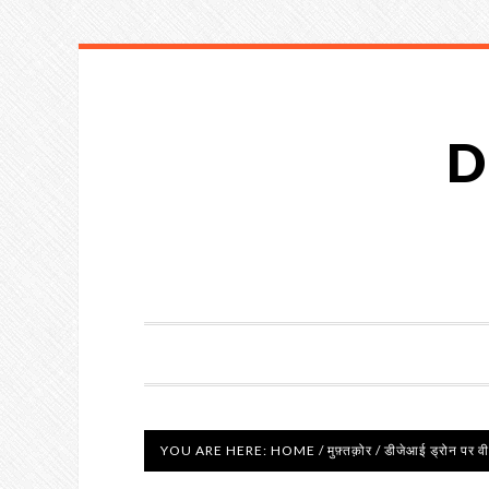
D
YOU ARE HERE:
HOME
/
मुफ़्तक़ोर
/
डीजेआई ड्रोन पर वीड