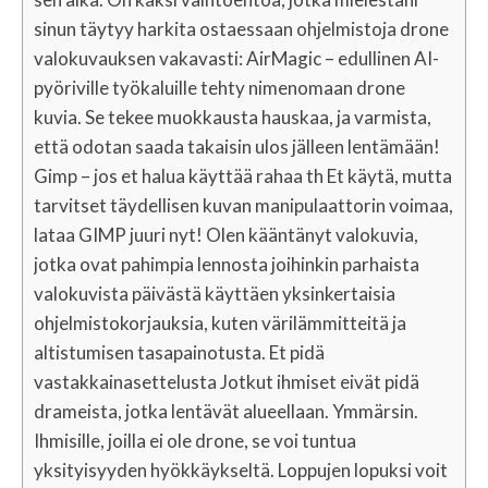
sinun täytyy harkita ostaessaan ohjelmistoja drone
valokuvauksen vakavasti: AirMagic – edullinen AI-
pyöriville työkaluille tehty nimenomaan drone
kuvia. Se tekee muokkausta hauskaa, ja varmista,
että odotan saada takaisin ulos jälleen lentämään!
Gimp – jos et halua käyttää rahaa th Et käytä, mutta
tarvitset täydellisen kuvan manipulaattorin voimaa,
lataa GIMP juuri nyt! Olen kääntänyt valokuvia,
jotka ovat pahimpia lennosta joihinkin parhaista
valokuvista päivästä käyttäen yksinkertaisia ​​
ohjelmistokorjauksia, kuten värilämmitteitä ja
altistumisen tasapainotusta. Et pidä
vastakkainasettelusta Jotkut ihmiset eivät pidä
drameista, jotka lentävät alueellaan. Ymmärsin.
Ihmisille, joilla ei ole drone, se voi tuntua
yksityisyyden hyökkäykseltä. Loppujen lopuksi voit