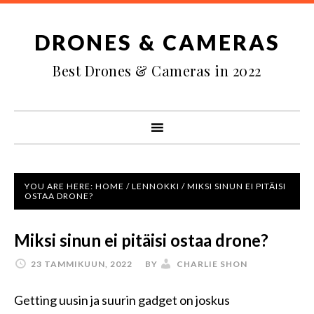
DRONES & CAMERAS
Best Drones & Cameras in 2022
YOU ARE HERE:
HOME
/
LENNOKKI
/
MIKSI SINUN EI PITÄISI
OSTAA DRONE?
Miksi sinun ei pitäisi ostaa drone?
23 TAMMIKUUN, 2022
BY
CHARLIE SHON
Getting uusin ja suurin gadget on joskus