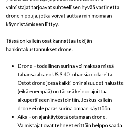
valmistajat tarjoavat suhteellisen hyvää vastinetta
drone nippuja, jotka voivat auttaa minimoimaan
käynnistämiseen liittyy.
Tässä on kallein osat kannattaa tekijän
hankintakustannukset drone.
Drone – todellinen surina voi maksaa missä
tahansa alkaen US $ 40 tuhansia dollareita.
Ostot drone jossa kaikki ominaisuudet haluatte
(eikä enempää) on tärkeä keino rajoittaa
alkuperäiseen investointiin. Joskus kallein
drone ei ole paras surina omaan käyttöön.
Aika – on ajankäytöstä ostamaan drone.
Valmistajat ovat tehneet erittäin helppo saada