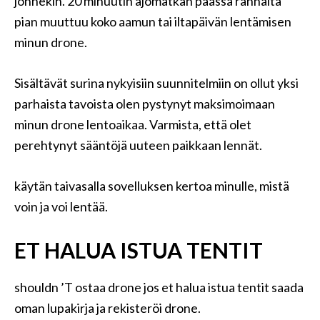
jonnekin. 20 minuutin ajomatkan päässä rannalta
pian muuttuu koko aamun tai iltapäivän lentämisen
minun drone.
Sisältävät surina nykyisiin suunnitelmiin on ollut yksi
parhaista tavoista olen pystynyt maksimoimaan
minun drone lentoaikaa. Varmista, että olet
perehtynyt sääntöjä uuteen paikkaan lennät.
käytän taivasalla sovelluksen kertoa minulle, mistä
voin ja voi lentää.
ET HALUA ISTUA TENTIT
shouldn ’T ostaa drone jos et halua istua tentit saada
oman lupakirja ja rekisteröi drone.