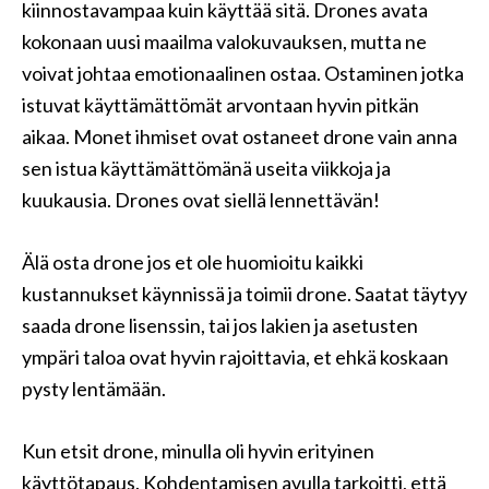
kiinnostavampaa kuin käyttää sitä. Drones avata
kokonaan uusi maailma valokuvauksen, mutta ne
voivat johtaa emotionaalinen ostaa. Ostaminen jotka
istuvat käyttämättömät arvontaan hyvin pitkän
aikaa. Monet ihmiset ovat ostaneet drone vain anna
sen istua käyttämättömänä useita viikkoja ja
kuukausia. Drones ovat siellä lennettävän!
Älä osta drone jos et ole huomioitu kaikki
kustannukset käynnissä ja toimii drone. Saatat täytyy
saada drone lisenssin, tai jos lakien ja asetusten
ympäri taloa ovat hyvin rajoittavia, et ehkä koskaan
pysty lentämään.
Kun etsit drone, minulla oli hyvin erityinen
käyttötapaus. Kohdentamisen avulla tarkoitti, että