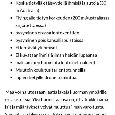
Koska tietyllä etäisyydellä ihmisiä ja autoja (30
m Australia)
Flying alle tietyn korkeuden (200 m Australiassa
kirjoitettaessa)
pysyminen erossa lentokenttien
pysyminen pois kansallispuistoissa
Ei lentävät yli ihmiset
Ei kuvataan ihmisiä ilman heidän lupaansa
maksaminen huomiota lentokieltoalueet
Muutoin koulutus tai lentotunneilla
lupien tietyille drone toimintaa.
Maa voi halutessaan laatia lakeja kuorman ympärille
eri asetuksia. Yksi harmittaa osa on, että kaikki nämä
lait ja määräykset voivat muuttua ilman varoitusta.
Samanlaisia ​​lakeja ja säädöksiä ovat popping ympäri