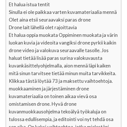
Et halua istua tentit
Sinulla ei ole paikkaa varten kuvamateriaalia mennä
Olet aina etsii seuraavaksi paras drone
Drone lait lähellä olet rajoittavia
Et halua oppia muokata Oppiminen muokata ja värin
luokan kuvia ja videoita vangiksi drone pyrkii kaikin
drone video ja valokuva seuraavalle tasolle. Jos
haluat tietää lisää paras surina valokuvausta
kuvankäsittelyohjelmalla, aion mennä läpi kaiken
mitä sinun tarvitsee tietää minun muita tarvikkeita.
Klikkaa tästä löytää 73 ja maksettu vaihtoehtoja.
muokkaaminen ja järjestäminen drone
kuvamateriaalia on toinen aikaa vievä osa
omistamisen drone. Hyvä drone
kuvanmuokkausohjelma tekoälyä työkaluja on
tulossa edullisempia, ja editointi voi nyt tehdä osa
sen aika. On kaksi vaihtoehtoa, jotka mielestäni