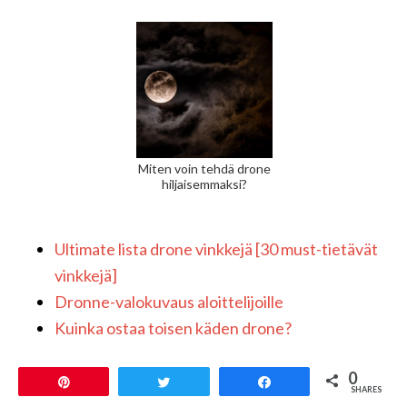
Miten voin tehdä drone
hiljaisemmaksi?
Ultimate lista drone vinkkejä [30 must-tietävät
vinkkejä]
Dronne-valokuvaus aloittelijoille
Kuinka ostaa toisen käden drone?
0
Pin
Tweet
Share
SHARES