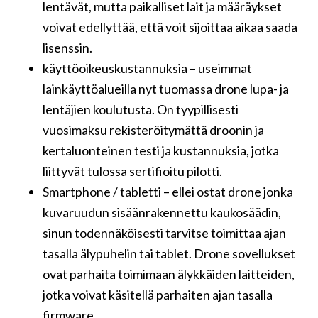
lentävät, mutta paikalliset lait ja määräykset
voivat edellyttää, että voit sijoittaa aikaa saada
lisenssin.
käyttöoikeuskustannuksia – useimmat
lainkäyttöalueilla nyt tuomassa drone lupa- ja
lentäjien koulutusta. On tyypillisesti
vuosimaksu rekisteröitymättä droonin ja
kertaluonteinen testi ja kustannuksia, jotka
liittyvät tulossa sertifioitu pilotti.
Smartphone / tabletti – ellei ostat drone jonka
kuvaruudun sisäänrakennettu kaukosäädin,
sinun todennäköisesti tarvitse toimittaa ajan
tasalla älypuhelin tai tablet. Drone sovellukset
ovat parhaita toimimaan älykkäiden laitteiden,
jotka voivat käsitellä parhaiten ajan tasalla
firmware.