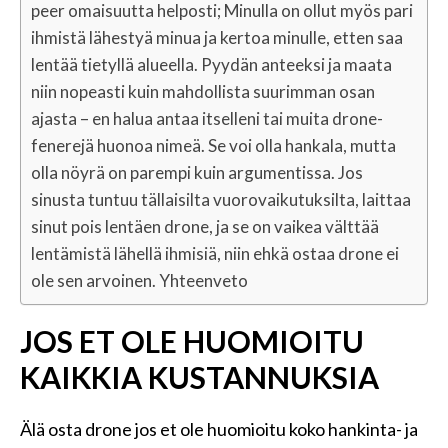
peer omaisuutta helposti; Minulla on ollut myös pari
ihmistä lähestyä minua ja kertoa minulle, etten saa
lentää tietyllä alueella. Pyydän anteeksi ja maata
niin nopeasti kuin mahdollista suurimman osan
ajasta – en halua antaa itselleni tai muita drone-
fenerejä huonoa nimeä. Se voi olla hankala, mutta
olla nöyrä on parempi kuin argumentissa. Jos
sinusta tuntuu tällaisilta vuorovaikutuksilta, laittaa
sinut pois lentäen drone, ja se on vaikea välttää
lentämistä lähellä ihmisiä, niin ehkä ostaa drone ei
ole sen arvoinen. Yhteenveto
JOS ET OLE HUOMIOITU
KAIKKIA KUSTANNUKSIA
Älä osta drone jos et ole huomioitu koko hankinta- ja