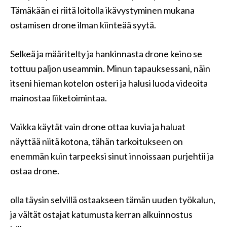
Tämäkään ei riitä loitolla ikävystyminen mukana
ostamisen drone ilman kiinteää syytä.
Selkeä ja määritelty ja hankinnasta drone keino se
tottuu paljon useammin. Minun tapauksessani, näin
itseni hieman kotelon osteri ja halusi luoda videoita
mainostaa liiketoimintaa.
Vaikka käytät vain drone ottaa kuvia ja haluat
näyttää niitä kotona, tähän tarkoitukseen on
enemmän kuin tarpeeksi sinut innoissaan purjehtii ja
ostaa drone.
olla täysin selvillä ostaakseen tämän uuden työkalun,
ja vältät ostajat katumusta kerran alkuinnostus