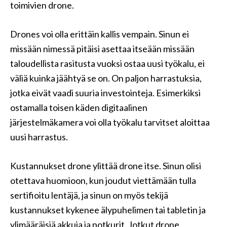
toimivien drone.
Drones voi olla erittäin kallis vempain. Sinun ei
missään nimessä pitäisi asettaa itseään missään
taloudellista rasitusta vuoksi ostaa uusi työkalu, ei
väliä kuinka jäähtyä se on. On paljon harrastuksia,
jotka eivät vaadi suuria investointeja. Esimerkiksi
ostamalla toisen käden digitaalinen
järjestelmäkamera voi olla työkalu tarvitset aloittaa
uusi harrastus.
Kustannukset drone ylittää drone itse. Sinun olisi
otettava huomioon, kun joudut viettämään tulla
sertifioitu lentäjä, ja sinun on myös tekijä
kustannukset kykenee älypuhelimen tai tabletin ja
ylimääräisiä akkuja ja potkurit. Jotkut drone