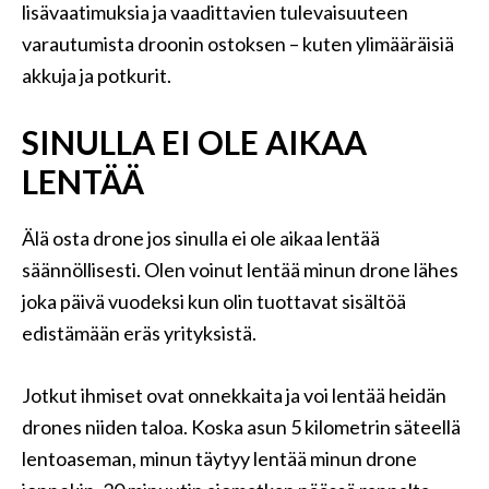
lisävaatimuksia ja vaadittavien tulevaisuuteen
varautumista droonin ostoksen – kuten ylimääräisiä
akkuja ja potkurit.
SINULLA EI OLE AIKAA
LENTÄÄ
Älä osta drone jos sinulla ei ole aikaa lentää
säännöllisesti. Olen voinut lentää minun drone lähes
joka päivä vuodeksi kun olin tuottavat sisältöä
edistämään eräs yrityksistä.
Jotkut ihmiset ovat onnekkaita ja voi lentää heidän
drones niiden taloa. Koska asun 5 kilometrin säteellä
lentoaseman, minun täytyy lentää minun drone