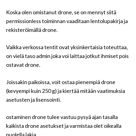
Koska olen omistanut drone, se on mennyt siitä
permissionless toiminnan vaaditaan lentolupakirja ja
rekisteröimällä drone.
Vaikka verkossa tentit ovat yksinkertaisia ​​toteuttaa,
on vielä taso admin joka voi laittaa jotkut ihmiset pois
ostavat drone.
Joissakin paikoissa, voit ostaa pienempiä drone
(kevyempi kuin 250 g) ja kiertää mitään vaatimuksia
asetusten ja lisensointi.
ostaminen drone tulee vastuu pysyä ajan tasalla
kaikista drone asetukset ja varmistaa olet oikealla
puolella lakia.