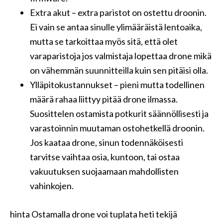
Extra akut – extra paristot on ostettu droonin.
Ei vain se antaa sinulle ylimääräistä lentoaika,
mutta se tarkoittaa myös sitä, että olet
varaparistoja jos valmistaja lopettaa drone mikä
on vähemmän suunnitteilla kuin sen pitäisi olla.
Ylläpitokustannukset – pieni mutta todellinen
määrä rahaa liittyy pitää drone ilmassa.
Suosittelen ostamista potkurit säännöllisesti ja
varastoinnin muutaman ostohetkellä droonin.
Jos kaataa drone, sinun todennäköisesti
tarvitse vaihtaa osia, kuntoon, tai ostaa
vakuutuksen suojaamaan mahdollisten
vahinkojen.
hinta Ostamalla drone voi tuplata heti tekijä