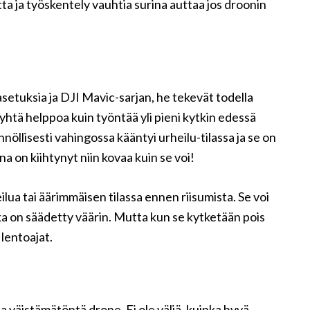
a ja työskentely vauhtia surina auttaa jos droonin
etuksia ja DJI Mavic-sarjan, he tekevät todella
 yhtä helppoa kuin työntää yli pieni kytkin edessä
nöllisesti vahingossa kääntyi urheilu-tilassa ja se on
ina on kiihtynyt niin kovaa kuin se voi!
ilua tai äärimmäisen tilassa ennen riisumista. Se voi
 joka on säädetty väärin. Mutta kun se kytketään pois
 lentoajat.
a väistämätöntä drone. Ei ole väliä, kuinka hyvä