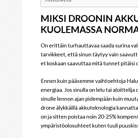
MIKSI DROONIN AKKU
KUOLEMASSA NORMA
On erittäin turhauttavaa saada surina valm
tarvikkeet, että sinun täytyy vain saavutt
et koskaan saavuttaa mitä tunnet pitäisi o
Ennen kuin pääsemme vaihtoehtoja Haluan
energiaa. Jos sinulla on lelu tai aloitteli
sinulle lennon ajan pidempään kuin muuta
drone älykkäillä akkuteknologia kannattaa
on ja sitten poistaa noin 20-25% kompenso
ympäristöolosuhteet kuten tuuli puuskis