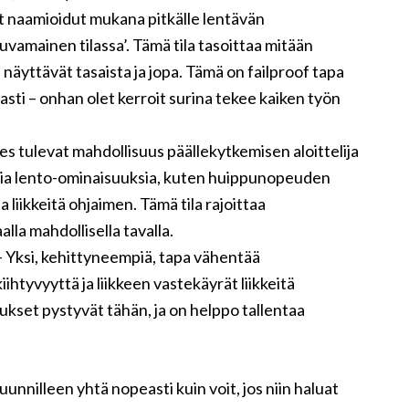
t naamioidut mukana pitkälle lentävän
vamainen tilassa’. Tämä tila tasoittaa mitään
a näyttävät tasaista ja jopa. Tämä on failproof tapa
asti – onhan olet kerroit surina tekee kaiken työn
ones tulevat mahdollisuus päällekytkemisen aloittelija
ilaisia ​​lento-ominaisuuksia, kuten huippunopeuden
 liikkeitä ohjaimen. Tämä tila rajoittaa
lla mahdollisella tavalla.
 – Yksi, kehittyneempiä, tapa vähentää
ihtyvyyttä ja liikkeen vastekäyrät liikkeitä
ukset pystyvät tähän, ja on helppo tallentaa
unnilleen yhtä nopeasti kuin voit, jos niin haluat