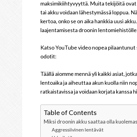
maksimikiihtyvyyttä. Muita tekijöitä ovat
tai akku voidaan lähestymässä loppua. Nämä
kertoa, onko se on aika hankkia uusi akku. 
laajentamisesta droonin lentomiehistölle
Katso YouTube video nopea pilaantunut s
odotit:
Täällä aiomme mennä yli kaikki asiat, jotk
lentoaika ja aiheuttaa akun kuolla niin no
ratkaistavissa ja voidaan korjata kanssa
Table of Contents
Miksi droonin akku saattaa olla kuolem
Aggressiivinen lentävät