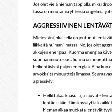
Jos olet vielä hieman tappiolla, miksi dr
tässä on muutamia yhteisiä ongelmia, jot
AGGRESSIIVINEN LENTÄVÄ
Mielestäni jokaisella on joutunut lentävät
liikkeitä huiman ilmassa. No, jos olet agg
akkujen energiaa! Kuorma energiaa käyt
suunnanmuutokset. Surina on nopeuttaa 
heikentävistä paljon energiaa. Aina kun d
arvokkaita minuutteja ilmassa. Seuraavass
agressivly:
Hellittäkää kaasulla ja sauvat – lentä
lentäessään. Tämä pysäyttää kaikki k
hieman aikaa muokata lentävät tyylii