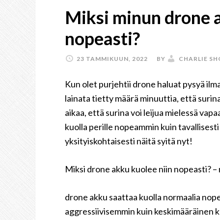
Miksi minun drone a
nopeasti?
23 TAMMIKUUN, 2022
BY
CHARLIE S
Kun olet purjehtii drone haluat pysyä ilm
lainata tietty määrä minuuttia, että surin
aikaa, että surina voi leijua mielessä va
kuolla perille nopeammin kuin tavallisest
yksityiskohtaisesti näitä syitä nyt!
Miksi drone akku kuolee niin nopeasti? –
drone akku saattaa kuolla normaalia nopea
aggressiivisemmin kuin keskimääräinen käy