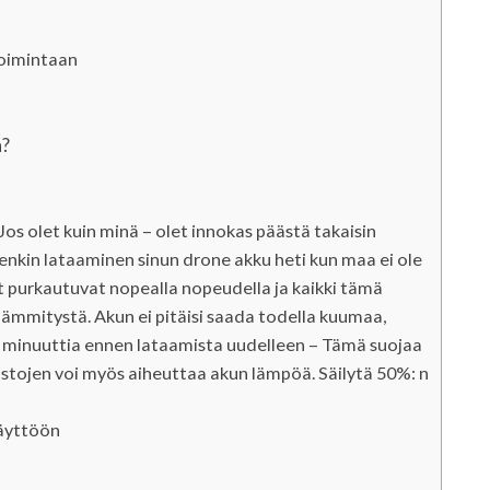
toimintaan
n?
os olet kuin minä – olet innokas päästä takaisin
tenkin lataaminen sinun drone akku heti kun maa ei ole
t purkautuvat nopealla nopeudella ja kaikki tämä
 lämmitystä. Akun ei pitäisi saada todella kuumaa,
minuuttia ennen lataamista uudelleen – Tämä suojaa
istojen voi myös aiheuttaa akun lämpöä. Säilytä 50%: n
käyttöön