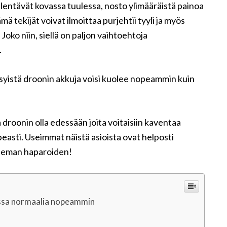
 lentävät kovassa tuulessa, nosto ylimääräistä painoa
 tekijät voivat ilmoittaa purjehtii tyyli ja myös
Joko niin, siellä on paljon vaihtoehtoja
.
yistä droonin akkuja voisi kuolee nopeammin kuin
a droonin olla edessään joita voitaisiin kaventaa
peasti. Useimmat näistä asioista ovat helposti
 hieman haparoiden!
assa normaalia nopeammin