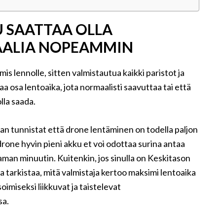
 SAATTAA OLLA
ALIA NOPEAMMIN
is lennolle, sitten valmistautua kaikki paristot ja
aa osa lentoaika, jota normaalisti saavuttaa tai että
lla saada.
 tunnistat että drone lentäminen on todella paljon
ja drone hyvin pieni akku et voi odottaa surina antaa
man minuutin. Kuitenkin, jos sinulla on Keskitason
 tarkistaa, mitä valmistaja kertoo maksimi lentoaika
imiseksi liikkuvat ja taistelevat
sa.