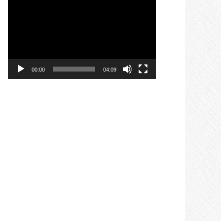
Videotoistin
00:00
04:09