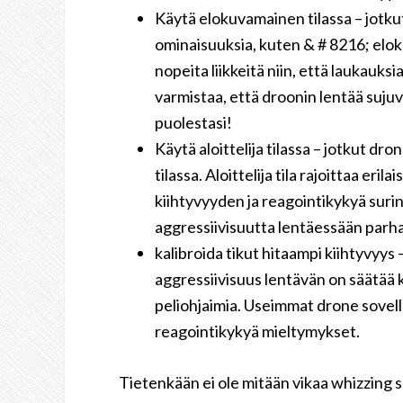
Käytä elokuvamainen tilassa – jotku
ominaisuuksia, kuten & # 8216; eloku
nopeita liikkeitä niin, että laukauksi
varmistaa, että droonin lentää sujuv
puolestasi!
Käytä aloittelija tilassa – jotkut dr
tilassa. Aloittelija tila rajoittaa er
kiihtyvyyden ja reagointikykyä surina
aggressiivisuutta lentäessään parhaa
kalibroida tikut hitaampi kiihtyvyys
aggressiivisuus lentävän on säätää ki
peliohjaimia. Useimmat drone sovell
reagointikykyä mieltymykset.
Tietenkään ei ole mitään vikaa whizzing su