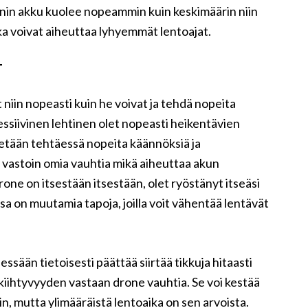
oonin akku kuolee nopeammin kuin keskimäärin niin
ka voivat aiheuttaa lyhyemmät lentoajat.
T
 niin nopeasti kuin he voivat ja tehdä nopeita
ressiivinen lehtinen olet nopeasti heikentävien
etään tehtäessä nopeita käännöksiä ja
vastoin omia vauhtia mikä aiheuttaa akun
rone on itsestään itsestään, olet ryöstänyt itseäsi
a on muutamia tapoja, joilla voit vähentää lentävät
essään tietoisesti päättää siirtää tikkuja hitaasti
iihtyvyyden vastaan ​​drone vauhtia. Se voi kestää
n, mutta ylimääräistä lentoaika on sen arvoista.