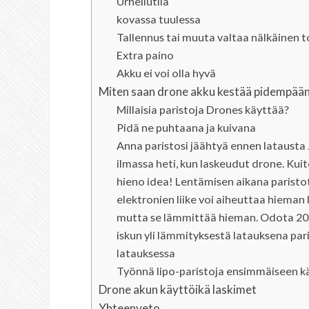
Urheilutila
kovassa tuulessa
Tallennus tai muuta valtaa nälkäinen 
Extra paino
Akku ei voi olla hyvä
Miten saan drone akku kestää pidempää
Millaisia ​​paristoja Drones käyttää?
Pidä ne puhtaana ja kuivana
Anna paristosi jäähtyä ennen latausta J
ilmassa heti, kun laskeudut drone. Kui
hieno idea! Lentämisen aikana paristo
elektronien liike voi aiheuttaa hieman
mutta se lämmittää hieman. Odota 20 
iskun yli lämmityksestä latauksena par
latauksessa
Työnnä lipo-paristoja ensimmäiseen 
Drone akun käyttöikä laskimet
Yhteenveto