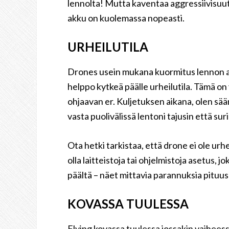
lennolta! Mutta kaventaa aggressiivisuutt
akku on kuolemassa nopeasti.
URHEILUTILA
Drones usein mukana kuormitus lennon as
helppo kytkeä päälle urheilutila. Tämä on
ohjaavan er. Kuljetuksen aikana, olen sään
vasta puolivälissä lentoni tajusin että sur
Ota hetki tarkistaa, että drone ei ole urhe
olla laitteistoja tai ohjelmistoja asetus,
päältä – näet mittavia parannuksia pituus
KOVASSA TUULESSA
Flying kovassa tuulessa jossakin vaiheess