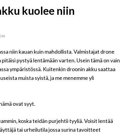
kku kuolee niin
HON
assa niin kauan kuin mahdollista. Valmistajat drone
a pitäisi pystyä lentämään varten. Usein tämä on vain
paassa ympäristössä. Kuitenkin droonin akku saattaa
i useista muista syistä, ja me menemme yli
 nämä ovat syyt.
mmin, koska teidän purjehtii tyyliä. Voisit lentää
ttäjä tai urheilutila jossa surina tavoitteet