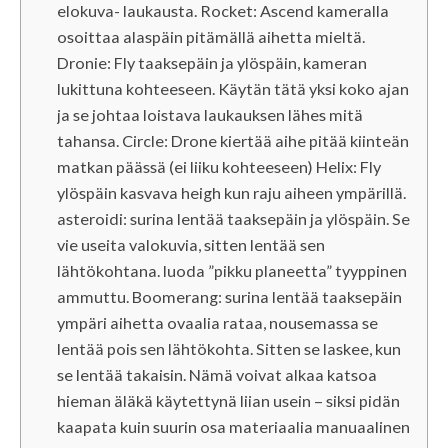
elokuva- laukausta. Rocket: Ascend kameralla
osoittaa alaspäin pitämällä aihetta mieltä.
Dronie: Fly taaksepäin ja ylöspäin, kameran
lukittuna kohteeseen. Käytän tätä yksi koko ajan
ja se johtaa loistava laukauksen lähes mitä
tahansa. Circle: Drone kiertää aihe pitää kiinteän
matkan päässä (ei liiku kohteeseen) Helix: Fly
ylöspäin kasvava heigh kun raju aiheen ympärillä.
asteroidi: surina lentää taaksepäin ja ylöspäin. Se
vie useita valokuvia, sitten lentää sen
lähtökohtana. luoda ”pikku planeetta” tyyppinen
ammuttu. Boomerang: surina lentää taaksepäin
ympäri aihetta ovaalia rataa, nousemassa se
lentää pois sen lähtökohta. Sitten se laskee, kun
se lentää takaisin. Nämä voivat alkaa katsoa
hieman äläkä käytettynä liian usein – siksi pidän
kaapata kuin suurin osa materiaalia manuaalinen