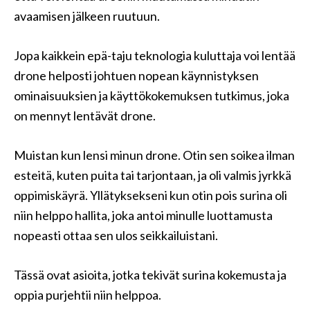
avaamisen jälkeen ruutuun.
Jopa kaikkein epä-taju teknologia kuluttaja voi lentää
drone helposti johtuen nopean käynnistyksen
ominaisuuksien ja käyttökokemuksen tutkimus, joka
on mennyt lentävät drone.
Muistan kun lensi minun drone. Otin sen soikea ilman
esteitä, kuten puita tai tarjontaan, ja oli valmis jyrkkä
oppimiskäyrä. Yllätyksekseni kun otin pois surina oli
niin helppo hallita, joka antoi minulle luottamusta
nopeasti ottaa sen ulos seikkailuistani.
Tässä ovat asioita, jotka tekivät surina kokemusta ja
oppia purjehtii niin helppoa.