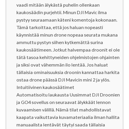
vaadi mitään älykästä puhelin ollenkaan
kaukosäädin purjehtii. Minun DJI Mavic ilma
pystyy seuraamaan käteni komentoja kokonaan.
Tämä tarkoittaa, että jos haluan nopeasti
käynnistää minun drone nopeaa seurata mukana
ammuttu pystyn siihen kytkemättä surina
kaukosäätimeen. Jotkut halvempaa droonit ei ole
tätä tasoa kehittyneiden ohjelmistojen ohjainten
ja siksi ovat vähemmän ilo lentää. Jos haluat
tällaisia ​​ominaisuuksia droonin kannattaa harkita
ostaa drone päässä DJI Mavicin mini 2 ja ylös.
Intuitiivinen kaukosäätimet
Automatisoitu laukausta Uusimmat DJI Droonien
ja GO4 sovellus on seuraavat älykkäät lennon
kuvaamisen välillä. Nämä tilat mahdollistavat
kaapata vaikuttavia kuvamateriaalia ilman hallita
manuaalista lentävät täytyi saada tällaisia ​​