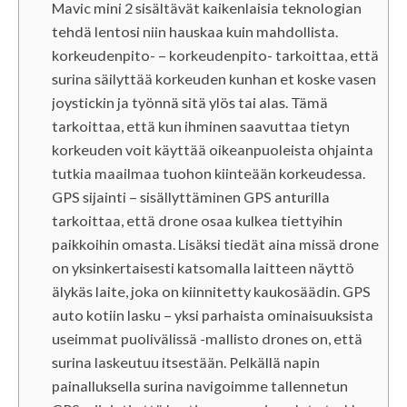
Mavic mini 2 sisältävät kaikenlaisia ​​teknologian
tehdä lentosi niin hauskaa kuin mahdollista.
korkeudenpito- – korkeudenpito- tarkoittaa, että
surina säilyttää korkeuden kunhan et koske vasen
joystickin ja työnnä sitä ylös tai alas. Tämä
tarkoittaa, että kun ihminen saavuttaa tietyn
korkeuden voit käyttää oikeanpuoleista ohjainta
tutkia maailmaa tuohon kiinteään korkeudessa.
GPS sijainti – sisällyttäminen GPS anturilla
tarkoittaa, että drone osaa kulkea tiettyihin
paikkoihin omasta. Lisäksi tiedät aina missä drone
on yksinkertaisesti katsomalla laitteen näyttö
älykäs laite, joka on kiinnitetty kaukosäädin. GPS
auto kotiin lasku – yksi parhaista ominaisuuksista
useimmat puolivälissä -mallisto drones on, että
surina laskeutuu itsestään. Pelkällä napin
painalluksella surina navigoimme tallennetun