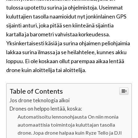
tulossa upotettu surina ja ohjelmistoja. Useimmat
kuluttajien tasolla naamioidut nyt jonkinlainen GPS
sijainti anturi, joka pitää sen kiinteänä sijaintia
kartalla ja barometri vahvistaa korkeudessa.
Yksinkertaisesti käsiä ja surina ohjaimen peliohjaimia
lakkaa surina ilmassa ja se heilahtelee, kunnes akku
loppuu. Ei ole koskaan ollut parempaa aikaa lentää
drone kuin aloittelija tai aloittelija.
Table of Contents
Jos drone teknologia alkoi
Drones on helppo lentää, koska:
Automatisoitu lennonohjausta On niin monia
automaattisia toimintoja kuluttajan tasolla
drone. Jopa drone halpaa kuin Ryze Tello ja DJI