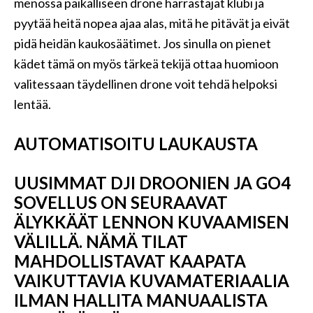
menossa paikalliseen drone harrastajat klubi ja
pyytää heitä nopea ajaa alas, mitä he pitävät ja eivät
pidä heidän kaukosäätimet. Jos sinulla on pienet
kädet tämä on myös tärkeä tekijä ottaa huomioon
valitessaan täydellinen drone voit tehdä helpoksi
lentää.
AUTOMATISOITU LAUKAUSTA
UUSIMMAT DJI DROONIEN JA GO4
SOVELLUS ON SEURAAVAT
ÄLYKKÄÄT LENNON KUVAAMISEN
VÄLILLÄ. NÄMÄ TILAT
MAHDOLLISTAVAT KAAPATA
VAIKUTTAVIA KUVAMATERIAALIA
ILMAN HALLITA MANUAALISTA