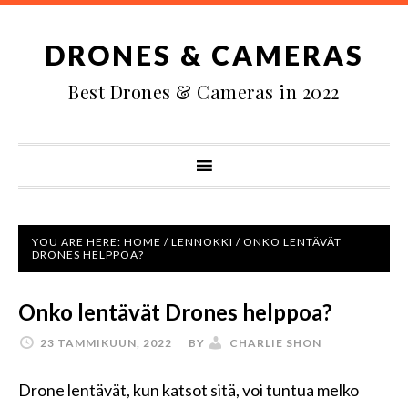
DRONES & CAMERAS
Best Drones & Cameras in 2022
YOU ARE HERE:
HOME
/
LENNOKKI
/
ONKO LENTÄVÄT
DRONES HELPPOA?
Onko lentävät Drones helppoa?
23 TAMMIKUUN, 2022
BY
CHARLIE SHON
Drone lentävät, kun katsot sitä, voi tuntua melko