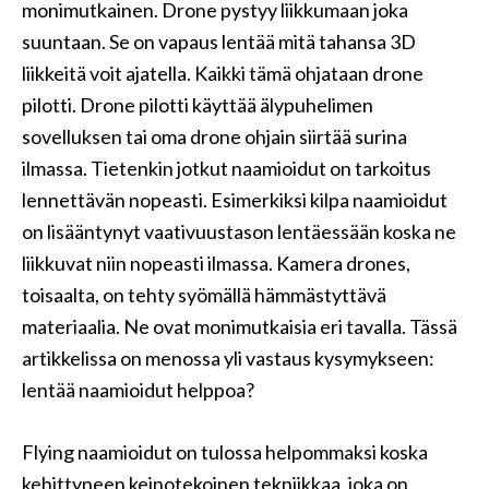
monimutkainen. Drone pystyy liikkumaan joka
suuntaan. Se on vapaus lentää mitä tahansa 3D
liikkeitä voit ajatella. Kaikki tämä ohjataan drone
pilotti. Drone pilotti käyttää älypuhelimen
sovelluksen tai oma drone ohjain siirtää surina
ilmassa. Tietenkin jotkut naamioidut on tarkoitus
lennettävän nopeasti. Esimerkiksi kilpa naamioidut
on lisääntynyt vaativuustason lentäessään koska ne
liikkuvat niin nopeasti ilmassa. Kamera drones,
toisaalta, on tehty syömällä hämmästyttävä
materiaalia. Ne ovat monimutkaisia ​​eri tavalla. Tässä
artikkelissa on menossa yli vastaus kysymykseen:
lentää naamioidut helppoa?
Flying naamioidut on tulossa helpommaksi koska
kehittyneen keinotekoinen tekniikkaa, joka on