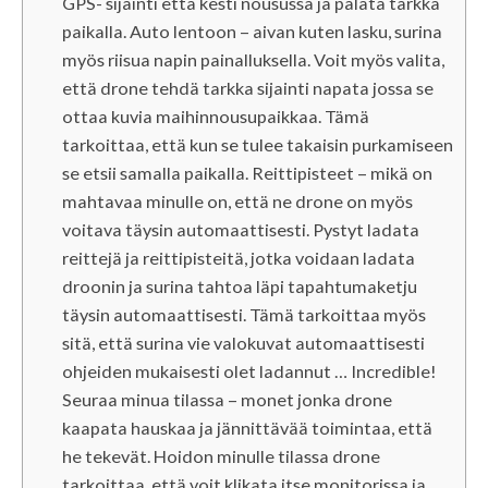
GPS- sijainti että kesti nousussa ja palata tarkka
paikalla. Auto lentoon – aivan kuten lasku, surina
myös riisua napin painalluksella. Voit myös valita,
että drone tehdä tarkka sijainti napata jossa se
ottaa kuvia maihinnousupaikkaa. Tämä
tarkoittaa, että kun se tulee takaisin purkamiseen
se etsii samalla paikalla. Reittipisteet – mikä on
mahtavaa minulle on, että ne drone on myös
voitava täysin automaattisesti. Pystyt ladata
reittejä ja reittipisteitä, jotka voidaan ladata
droonin ja surina tahtoa läpi tapahtumaketju
täysin automaattisesti. Tämä tarkoittaa myös
sitä, että surina vie valokuvat automaattisesti
ohjeiden mukaisesti olet ladannut … Incredible!
Seuraa minua tilassa – monet jonka drone
kaapata hauskaa ja jännittävää toimintaa, että
he tekevät. Hoidon minulle tilassa drone
tarkoittaa, että voit klikata itse monitorissa ja