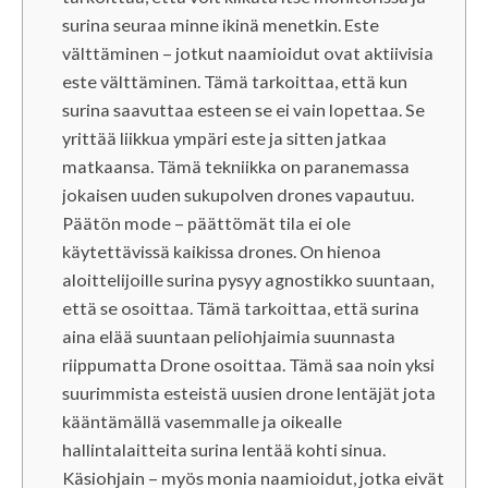
surina seuraa minne ikinä menetkin. Este
välttäminen – jotkut naamioidut ovat aktiivisia
este välttäminen. Tämä tarkoittaa, että kun
surina saavuttaa esteen se ei vain lopettaa. Se
yrittää liikkua ympäri este ja sitten jatkaa
matkaansa. Tämä tekniikka on paranemassa
jokaisen uuden sukupolven drones vapautuu.
Päätön mode – päättömät tila ei ole
käytettävissä kaikissa drones. On hienoa
aloittelijoille surina pysyy agnostikko suuntaan,
että se osoittaa. Tämä tarkoittaa, että surina
aina elää suuntaan peliohjaimia suunnasta
riippumatta Drone osoittaa. Tämä saa noin yksi
suurimmista esteistä uusien drone lentäjät jota
kääntämällä vasemmalle ja oikealle
hallintalaitteita surina lentää kohti sinua.
Käsiohjain – myös monia naamioidut, jotka eivät