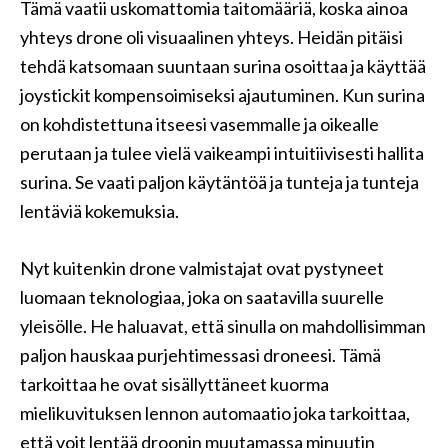
Tämä vaatii uskomattomia taitomääriä, koska ainoa
yhteys drone oli visuaalinen yhteys. Heidän pitäisi
tehdä katsomaan suuntaan surina osoittaa ja käyttää
joystickit kompensoimiseksi ajautuminen. Kun surina
on kohdistettuna itseesi vasemmalle ja oikealle
perutaan ja tulee vielä vaikeampi intuitiivisesti hallita
surina. Se vaati paljon käytäntöä ja tunteja ja tunteja
lentäviä kokemuksia.
Nyt kuitenkin drone valmistajat ovat pystyneet
luomaan teknologiaa, joka on saatavilla suurelle
yleisölle. He haluavat, että sinulla on mahdollisimman
paljon hauskaa purjehtimessasi droneesi. Tämä
tarkoittaa he ovat sisällyttäneet kuorma
mielikuvituksen lennon automaatio joka tarkoittaa,
että voit lentää droonin muutamassa minuutin