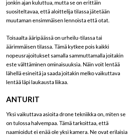
jonkin ajan kuluttua, mutta se on erittäin
suositeltavaa, että aloittelija tilassa jätetään
muutaman ensimmäisen lennoista että otat.
Toisaalta ääripäässä on urheilu-tilassa tai
äärimmäisen tilassa. Tämä kytkee pois kaikki
nopeusrajoitukset samalla sammuttamalla joitakin
este välttäminen ominaisuuksia. Näin voit lentää
lähellä esineitä ja saada joitakin melko vaikuttava
lentää läpi laukausta liikaa.
ANTURIT
Yksi vaikuttava asioita drone tekniikka on, miten se
on tulossa halvempaa. Tämä tarkoittaa, että
naamioidut ei enää ole yksi kamera. Ne ovat erilaisia ​​