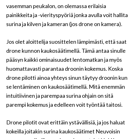
vasemman peukalon, on olemassa erilaisia ​​
painikkeita ja -vierityspyöriä jonka avulla voit hallita
surina ja kilven ja kameran (jos drone on kamera).
Jos olet aloittelija suosittelen lämpimästi, että saat
drone kunnon kaukosäätimellä. Tämä antaa sinulle
pääsyn kaikki ominaisuudet lentomatkan ja myös
huomattavasti parantaa droonin kokemus. Koska
drone pilotti ainoa yhteys sinun täytyy droonin kun
se lentäminen on kaukosäätimellä. Mitä enemmän
intuitiivinen ja parempaa surina ohjain on sitä
parempi kokemus ja edelleen voit työntää taitosi.
Drone pilotit ovat erittäin ystävällisiä, ja jos haluat
kokeilla joitakin surina kaukosäätimet Neuvoisin