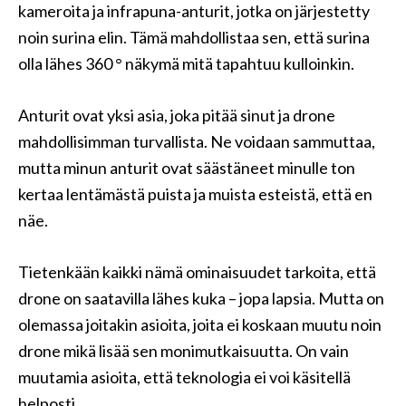
kameroita ja infrapuna-anturit, jotka on järjestetty
noin surina elin. Tämä mahdollistaa sen, että surina
olla lähes 360 ° näkymä mitä tapahtuu kulloinkin.
Anturit ovat yksi asia, joka pitää sinut ja drone
mahdollisimman turvallista. Ne voidaan sammuttaa,
mutta minun anturit ovat säästäneet minulle ton
kertaa lentämästä puista ja muista esteistä, että en
näe.
Tietenkään kaikki nämä ominaisuudet tarkoita, että
drone on saatavilla lähes kuka – jopa lapsia. Mutta on
olemassa joitakin asioita, joita ei koskaan muutu noin
drone mikä lisää sen monimutkaisuutta. On vain
muutamia asioita, että teknologia ei voi käsitellä
helposti.