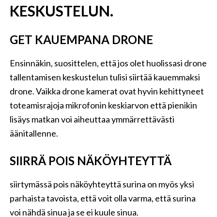
KESKUSTELUN.
GET KAUEMPANA DRONE
Ensinnäkin, suosittelen, että jos olet huolissasi drone
tallentamisen keskustelun tulisi siirtää kauemmaksi
drone. Vaikka drone kamerat ovat hyvin kehittyneet
toteamisrajoja mikrofonin keskiarvon että pienikin
lisäys matkan voi aiheuttaa ymmärrettävästi
äänitallenne.
SIIRRÄ POIS NÄKÖYHTEYTTÄ
siirtymässä pois näköyhteyttä surina on myös yksi
parhaista tavoista, että voit olla varma, että surina
voi nähdä sinua ja se ei kuule sinua.