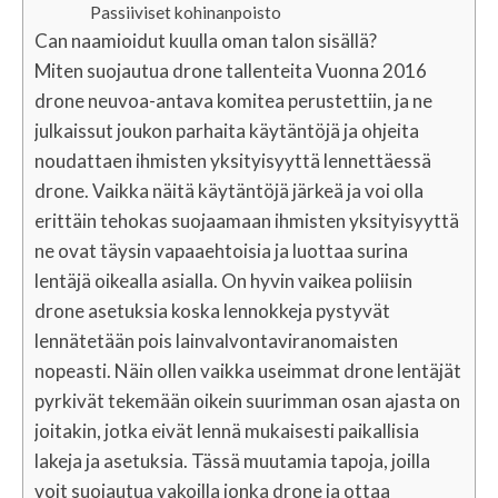
Passiiviset kohinanpoisto
Can naamioidut kuulla oman talon sisällä?
Miten suojautua drone tallenteita Vuonna 2016
drone neuvoa-antava komitea perustettiin, ja ne
julkaissut joukon parhaita käytäntöjä ja ohjeita
noudattaen ihmisten yksityisyyttä lennettäessä
drone. Vaikka näitä käytäntöjä järkeä ja voi olla
erittäin tehokas suojaamaan ihmisten yksityisyyttä
ne ovat täysin vapaaehtoisia ja luottaa surina
lentäjä oikealla asialla. On hyvin vaikea poliisin
drone asetuksia koska lennokkeja pystyvät
lennätetään pois lainvalvontaviranomaisten
nopeasti. Näin ollen vaikka useimmat drone lentäjät
pyrkivät tekemään oikein suurimman osan ajasta on
joitakin, jotka eivät lennä mukaisesti paikallisia
lakeja ja asetuksia. Tässä muutamia tapoja, joilla
voit suojautua vakoilla jonka drone ja ottaa