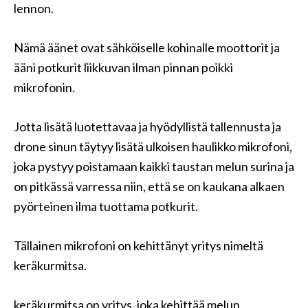
lennon.
Nämä äänet ovat sähköiselle kohinalle moottorit ja
ääni potkurit liikkuvan ilman pinnan poikki
mikrofonin.
Jotta lisätä luotettavaa ja hyödyllistä tallennusta ja
drone sinun täytyy lisätä ulkoisen haulikko mikrofoni,
joka pystyy poistamaan kaikki taustan melun surina ja
on pitkässä varressa niin, että se on kaukana alkaen
pyörteinen ilma tuottama potkurit.
Tällainen mikrofoni on kehittänyt yritys nimeltä
keräkurmitsa.
keräkurmitsa on yritys, joka kehittää melun