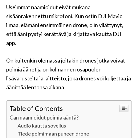
Useimmat naamioidut eivät mukana
sisäänrakennettu mikrofoni. Kun ostin DJI Mavic
ilmaa, elämäni ensimmäinen drone, olin yllättynyt,
että ääni pystyi kerättävä ja kirjattava kautta DJI
app.
On kuitenkin olemassa joitakin drones jotka voivat
poimia äänet ja on kolmannen osapuolen
lisävarusteita ja laitteisto, joka drones voi kuljettaa ja
äänittää lentonsa aikana.
Table of Contents
Can naamioidut poimia ääntä?
Audio kautta sovellus
Tiede poimimaan puheen drone