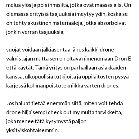
melua ylös ja pois ihmisiltä, ​​jotka ovat maassa alla. On
olemassa erityisiä taajuuksia imeytyy ydin, koska se
on tehty akustinen materiaaleja, jotka absorboivat
jonkin verran taajuuksia.
suojat voidaan jälkiasentaa lähes kaikki drone
valmistajan mutta sen on oltava nimenomaan Dron E
että käytät. Tämä yritys on parhaillaan asiakkaiden
kanssa, ulkopuolisia tutkijoita ja oppilaitosten pysyä
kärjessä kohinanpoistotekniikka varten drones.
Jos haluat tietää enemmän siitä, miten voit tehdä
drone hiljaisempi check out my muita tarvikkeita,
joka menee tätä kysymystä paljon
yksityiskohtaisemmin.