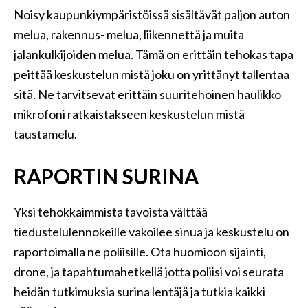
Noisy kaupunkiympäristöissä sisältävät paljon auton
melua, rakennus- melua, liikennettä ja muita
jalankulkijoiden melua. Tämä on erittäin tehokas tapa
peittää keskustelun mistä joku on yrittänyt tallentaa
sitä. Ne tarvitsevat erittäin suuritehoinen haulikko
mikrofoni ratkaistakseen keskustelun mistä
taustamelu.
RAPORTIN SURINA
Yksi tehokkaimmista tavoista välttää
tiedustelulennokeille vakoilee sinua ja keskustelu on
raportoimalla ne poliisille. Ota huomioon sijainti,
drone, ja tapahtumahetkellä jotta poliisi voi seurata
heidän tutkimuksia surina lentäjä ja tutkia kaikki