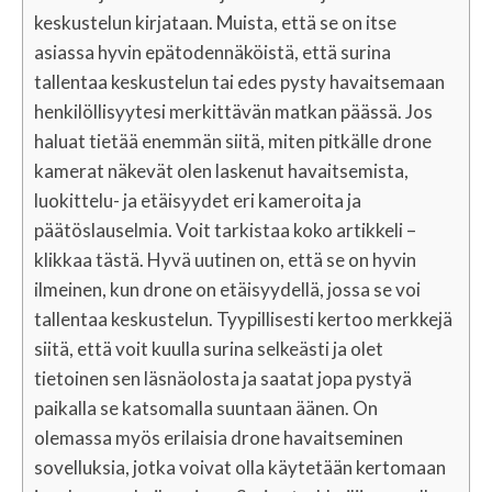
keskustelun kirjataan. Muista, että se on itse
asiassa hyvin epätodennäköistä, että surina
tallentaa keskustelun tai edes pysty havaitsemaan
henkilöllisyytesi merkittävän matkan päässä. Jos
haluat tietää enemmän siitä, miten pitkälle drone
kamerat näkevät olen laskenut havaitsemista,
luokittelu- ja etäisyydet eri kameroita ja
päätöslauselmia. Voit tarkistaa koko artikkeli –
klikkaa tästä. Hyvä uutinen on, että se on hyvin
ilmeinen, kun drone on etäisyydellä, jossa se voi
tallentaa keskustelun. Tyypillisesti kertoo merkkejä
siitä, että voit kuulla surina selkeästi ja olet
tietoinen sen läsnäolosta ja saatat jopa pystyä
paikalla se katsomalla suuntaan äänen. On
olemassa myös erilaisia ​​drone havaitseminen
sovelluksia, jotka voivat olla käytetään kertomaan