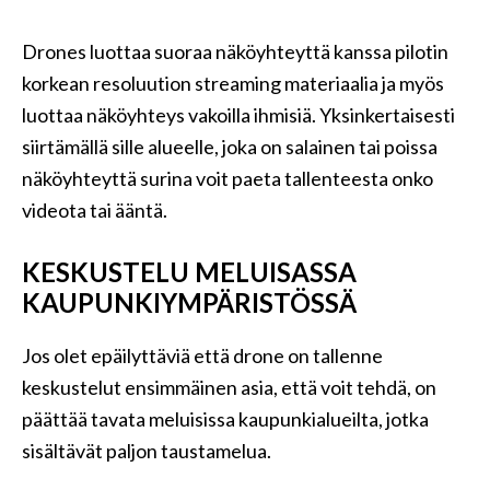
Drones luottaa suoraa näköyhteyttä kanssa pilotin
korkean resoluution streaming materiaalia ja myös
luottaa näköyhteys vakoilla ihmisiä. Yksinkertaisesti
siirtämällä sille alueelle, joka on salainen tai poissa
näköyhteyttä surina voit paeta tallenteesta onko
videota tai ääntä.
KESKUSTELU MELUISASSA
KAUPUNKIYMPÄRISTÖSSÄ
Jos olet epäilyttäviä että drone on tallenne
keskustelut ensimmäinen asia, että voit tehdä, on
päättää tavata meluisissa kaupunkialueilta, jotka
sisältävät paljon taustamelua.