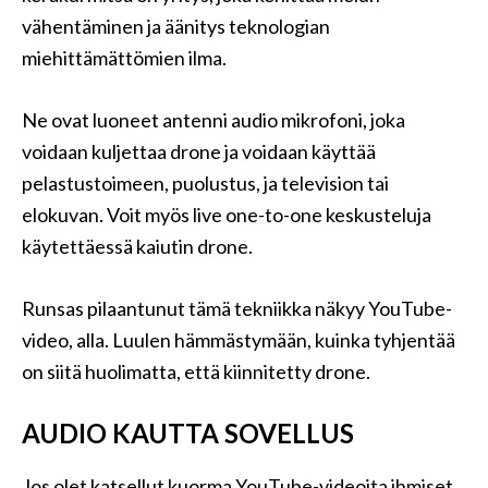
vähentäminen ja äänitys teknologian
miehittämättömien ilma.
Ne ovat luoneet antenni audio mikrofoni, joka
voidaan kuljettaa drone ja voidaan käyttää
pelastustoimeen, puolustus, ja television tai
elokuvan. Voit myös live one-to-one keskusteluja
käytettäessä kaiutin drone.
Runsas pilaantunut tämä tekniikka näkyy YouTube-
video, alla. Luulen hämmästymään, kuinka tyhjentää
on siitä huolimatta, että kiinnitetty drone.
AUDIO KAUTTA SOVELLUS
Jos olet katsellut kuorma YouTube-videoita ihmiset