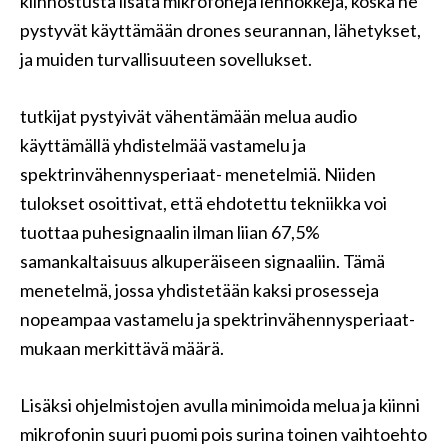
kiinnostusta lisätä mikrofoneja lennokkeja, koska ne
pystyvät käyttämään drones seurannan, lähetykset,
ja muiden turvallisuuteen sovellukset.
tutkijat pystyivät vähentämään melua audio
käyttämällä yhdistelmää vastamelu ja
spektrinvähennysperiaat- menetelmiä. Niiden
tulokset osoittivat, että ehdotettu tekniikka voi
tuottaa puhesignaalin ilman liian 67,5%
samankaltaisuus alkuperäiseen signaaliin. Tämä
menetelmä, jossa yhdistetään kaksi prosesseja
nopeampaa vastamelu ja spektrinvähennysperiaat-
mukaan merkittävä määrä.
Lisäksi ohjelmistojen avulla minimoida melua ja kiinni
mikrofonin suuri puomi pois surina toinen vaihtoehto