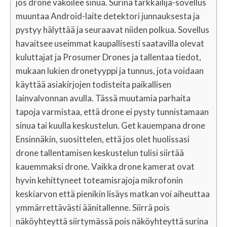
jos drone vakoilee sinua. Surina tarkkailija-sovellus
muuntaa Android-laite detektori junnauksesta ja
pystyy hälyttää ja seuraavat niiden polkua. Sovellus
havaitsee useimmat kaupallisesti saatavilla olevat
kuluttajat ja Prosumer Drones ja tallentaa tiedot,
mukaan lukien dronetyyppi ja tunnus, jota voidaan
käyttää asiakirjojen todisteita paikallisen
lainvalvonnan avulla. Tässä muutamia parhaita
tapoja varmistaa, että drone ei pysty tunnistamaan
sinua tai kuulla keskustelun. Get kauempana drone
Ensinnäkin, suosittelen, että jos olet huolissasi
drone tallentamisen keskustelun tulisi siirtää
kauemmaksi drone. Vaikka drone kamerat ovat
hyvin kehittyneet toteamisrajoja mikrofonin
keskiarvon että pienikin lisäys matkan voi aiheuttaa
ymmärrettävästi äänitallenne. Siirrä pois
näköyhteyttä siirtymässä pois näköyhteyttä surina