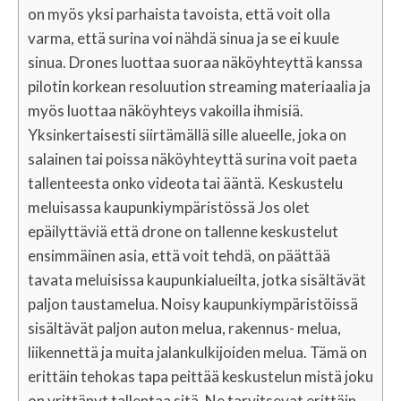
on myös yksi parhaista tavoista, että voit olla
varma, että surina voi nähdä sinua ja se ei kuule
sinua. Drones luottaa suoraa näköyhteyttä kanssa
pilotin korkean resoluution streaming materiaalia ja
myös luottaa näköyhteys vakoilla ihmisiä.
Yksinkertaisesti siirtämällä sille alueelle, joka on
salainen tai poissa näköyhteyttä surina voit paeta
tallenteesta onko videota tai ääntä. Keskustelu
meluisassa kaupunkiympäristössä Jos olet
epäilyttäviä että drone on tallenne keskustelut
ensimmäinen asia, että voit tehdä, on päättää
tavata meluisissa kaupunkialueilta, jotka sisältävät
paljon taustamelua. Noisy kaupunkiympäristöissä
sisältävät paljon auton melua, rakennus- melua,
liikennettä ja muita jalankulkijoiden melua. Tämä on
erittäin tehokas tapa peittää keskustelun mistä joku
on yrittänyt tallentaa sitä. Ne tarvitsevat erittäin