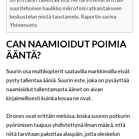
suuritehoinen haulikko mikrofoni ratkaistakseen
keskustelun mistä taustamelu. Raportin surina
Yhteenveto
CAN NAAMIOIDUT POIMIA
ÄÄNTÄ?
Suurin osa multikopterit saatavilla markkinoilla eivät
pysty tallentaa ääniä. Suurin este, joka on pysäyttää
naamioidut tallentamasta äänet on aivan
kirjaimellisesti kuinka kovaa ne ovat.
Drones ovat erittäin meluisa, koska suuren potkurin
pyörimisen taajuus yhdistettynä ilman määrä, että
niitä tarvitaan pakottaa alaspäin, jotta oleskelun