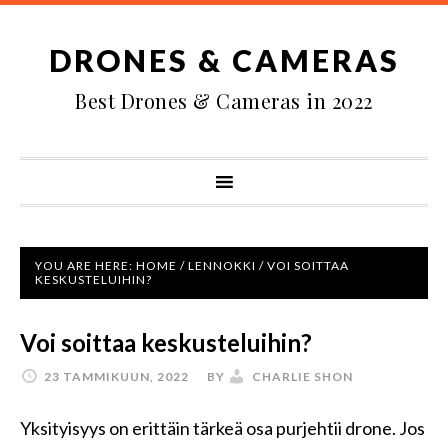
DRONES & CAMERAS
Best Drones & Cameras in 2022
YOU ARE HERE:
HOME
/
LENNOKKI
/
VOI SOITTAA
KESKUSTELUIHIN?
Voi soittaa keskusteluihin?
23 TAMMIKUUN, 2022
BY
CHARLIE SHON
Yksityisyys on erittäin tärkeä osa purjehtii drone. Jos