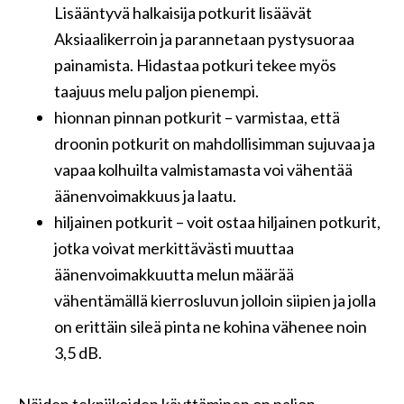
Lisääntyvä halkaisija potkurit lisäävät
Aksiaalikerroin ja parannetaan pystysuoraa
painamista. Hidastaa potkuri tekee myös
taajuus melu paljon pienempi.
hionnan pinnan potkurit – varmistaa, että
droonin potkurit on mahdollisimman sujuvaa ja
vapaa kolhuilta valmistamasta voi vähentää
äänenvoimakkuus ja laatu.
hiljainen potkurit – voit ostaa hiljainen potkurit,
jotka voivat merkittävästi muuttaa
äänenvoimakkuutta melun määrää
vähentämällä kierrosluvun jolloin siipien ja jolla
on erittäin sileä pinta ne kohina vähenee noin
3,5 dB.