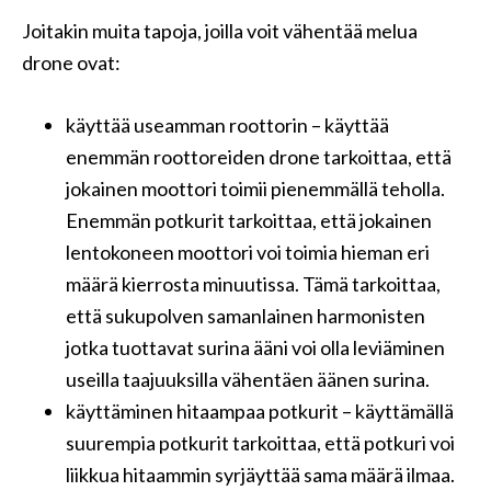
Joitakin muita tapoja, joilla voit vähentää melua
drone ovat:
käyttää useamman roottorin – käyttää
enemmän roottoreiden drone tarkoittaa, että
jokainen moottori toimii pienemmällä teholla.
Enemmän potkurit tarkoittaa, että jokainen
lentokoneen moottori voi toimia hieman eri
määrä kierrosta minuutissa. Tämä tarkoittaa,
että sukupolven samanlainen harmonisten
jotka tuottavat surina ääni voi olla leviäminen
useilla taajuuksilla vähentäen äänen surina.
käyttäminen hitaampaa potkurit – käyttämällä
suurempia potkurit tarkoittaa, että potkuri voi
liikkua hitaammin syrjäyttää sama määrä ilmaa.