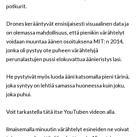
potkurit.
Drones kerääntyvät ensisijaisesti visuaalinen data ja
on olemassa mahdollisuus, että pienikin värähtelyt
voidaan muuntaa äänen osoituksena MIT: n 2014,
jonka oli pystyy ote puheen värähtelyjä
perunalastujen pussi elokuvattua äänieristys lasi.
He pystyivät myös luoda ääni katsomalla pieni tärinä,
joka syntyy on lehtiä samassa huoneessa kuin joku,
joka puhui.
Voit tarkastella tätä itse YouTuben videon alla.
ilmaisemalla minuutin värähtelyt esineiden ne voivat