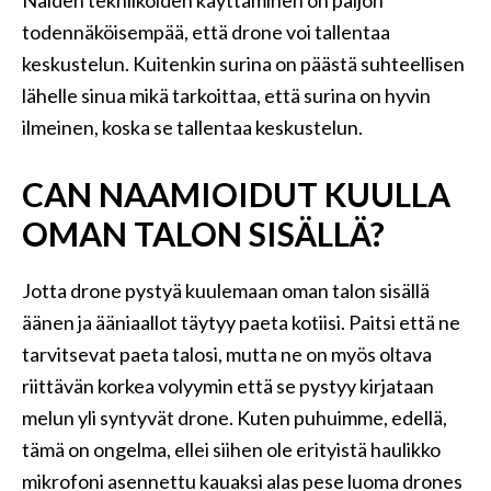
Näiden tekniikoiden käyttäminen on paljon
todennäköisempää, että drone voi tallentaa
keskustelun. Kuitenkin surina on päästä suhteellisen
lähelle sinua mikä tarkoittaa, että surina on hyvin
ilmeinen, koska se tallentaa keskustelun.
CAN NAAMIOIDUT KUULLA
OMAN TALON SISÄLLÄ?
Jotta drone pystyä kuulemaan oman talon sisällä
äänen ja ääniaallot täytyy paeta kotiisi. Paitsi että ne
tarvitsevat paeta talosi, mutta ne on myös oltava
riittävän korkea volyymin että se pystyy kirjataan
melun yli syntyvät drone. Kuten puhuimme, edellä,
tämä on ongelma, ellei siihen ole erityistä haulikko
mikrofoni asennettu kauaksi alas pese luoma drones