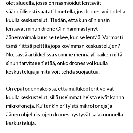
olet alueella, jossa on naamioidut lentävät
säännöllisesti saatat ihmetellä, jos drones voi todella
kuulla keskustelut. Tiedän, että kun olin ensin
lentävät minun drone Olin hämmästynyt
äänenvoimakkuus se tekee, kun se lentää. Varmasti
tämä riittää peittää jopa kovimman keskustelujen?
No, tässä artikkelissa voimme mennä yli kaiken mitä
sinun tarvitsee tietää, onko drones voi kuulla
keskusteluja ja mitä voit tehdä suojautua.
On epätodennäköistä, että multikopterit voivat
kuulla keskustelut, sillä useimmat heistä eivät kanna
mikrofoneja. Kuitenkin erityistä mikrofoneja ja
äänen ohjelmistojen drones pystyvät salakuunnella
keskusteluja.