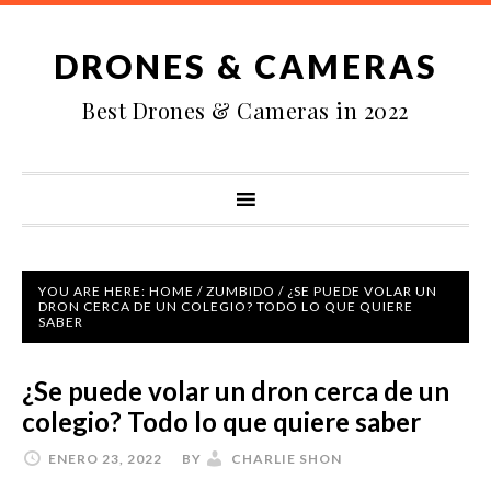
DRONES & CAMERAS
Best Drones & Cameras in 2022
YOU ARE HERE:
HOME
/
ZUMBIDO
/
¿SE PUEDE VOLAR UN
DRON CERCA DE UN COLEGIO? TODO LO QUE QUIERE
SABER
¿Se puede volar un dron cerca de un
colegio? Todo lo que quiere saber
ENERO 23, 2022
BY
CHARLIE SHON