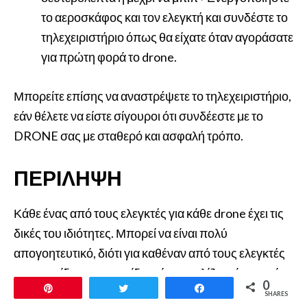
το αεροσκάφος και τον ελεγκτή και συνδέστε το
τηλεχειριστήριο όπως θα είχατε όταν αγοράσατε
για πρώτη φορά το drone.
Μπορείτε επίσης να αναστρέψετε το τηλεχειριστήριο,
εάν θέλετε να είστε σίγουροι ότι συνδέεστε με το
DRONE σας με σταθερό και ασφαλή τρόπο.
ΠΕΡΊΛΗΨΗ
Κάθε ένας από τους ελεγκτές για κάθε drone έχει τις
δικές του ιδιότητες. Μπορεί να είναι πολύ
απογοητευτικό, διότι για καθέναν από τους ελεγκτές
το εγχειρίδιο, το εγχειρίδιο μόνο γυαλίζει πάνω από
0
Pin
Tweet
Share
τα γενικά προβλήματα και μερικές φορές λειτουργεί
SHARES