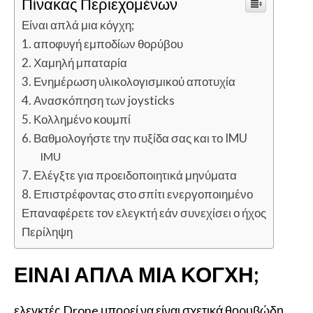
Πίνακας Περιεχομένων
Είναι απλά μια κόγχη;
1. αποφυγή εμποδίων θορύβου
2. Χαμηλή μπαταρία
3. Ενημέρωση υλικολογισμικού αποτυχία
4. Ανασκόπηση των joysticks
5. Κολλημένο κουμπί
6. Βαθμολογήστε την πυξίδα σας και το IMU
IMU
7. Ελέγξτε για προειδοποιητικά μηνύματα
8. Επιστρέφοντας στο σπίτι ενεργοποιημένο
Επαναφέρετε τον ελεγκτή εάν συνεχίσει ο ήχος
Περίληψη
ΕΊΝΑΙ ΑΠΛΆ ΜΙΑ ΚΌΓΧΗ;
ελεγκτές Drone μπορεί να είναι σχετικά θορυβώδη