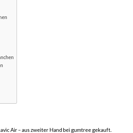
men
ranchen
en
avic Air – aus zweiter Hand bei gumtree gekauft.