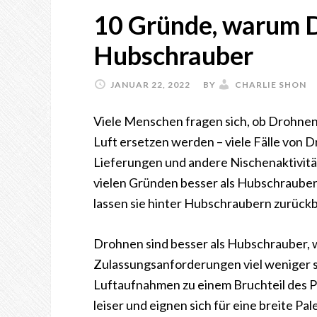
10 Gründe, warum D
Hubschrauber
JANUAR 22, 2022
BY
CHARLIE SHON
Viele Menschen fragen sich, ob Drohne
Luft ersetzen werden – viele Fälle von 
Lieferungen und andere Nischenaktivität
vielen Gründen besser als Hubschrauber
lassen sie hinter Hubschraubern zurückb
Drohnen sind besser als Hubschrauber, wei
Zulassungsanforderungen viel weniger s
Luftaufnahmen zu einem Bruchteil des Pr
leiser und eignen sich für eine breite Pa