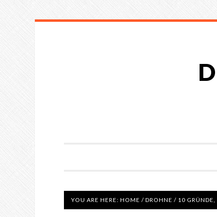
D
YOU ARE HERE:
HOME
/
DROHNE
/
10 GRÜNDE,