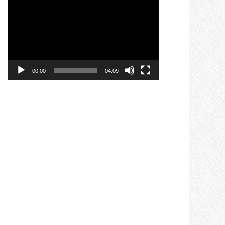
Video-
Player
00:00
04:09