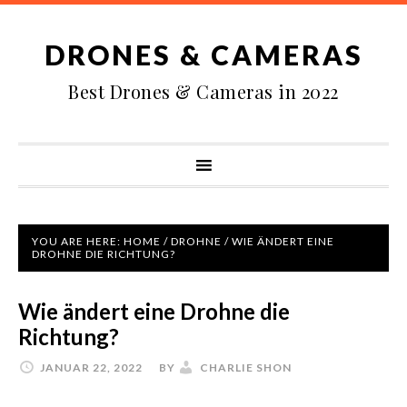
DRONES & CAMERAS
Best Drones & Cameras in 2022
YOU ARE HERE:
HOME
/
DROHNE
/
WIE ÄNDERT EINE
DROHNE DIE RICHTUNG?
Wie ändert eine Drohne die
Richtung?
JANUAR 22, 2022
BY
CHARLIE SHON