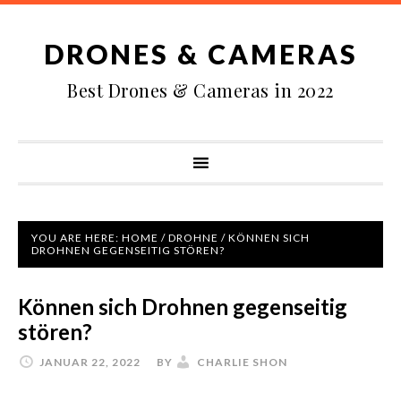
DRONES & CAMERAS
Best Drones & Cameras in 2022
YOU ARE HERE:
HOME
/
DROHNE
/
KÖNNEN SICH
DROHNEN GEGENSEITIG STÖREN?
Können sich Drohnen gegenseitig
stören?
JANUAR 22, 2022
BY
CHARLIE SHON