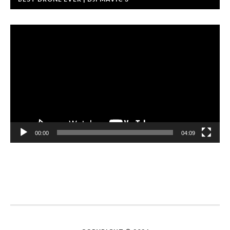
Video-
Player
00:00
04:09