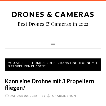
DRONES & CAMERAS
Best Drones & Cameras in 2022
YOU ARE HERE:
HOME
/
DROHNE
/
KANN EINE DROHNE MIT
3 PROPELLERN FLIEGEN?
Kann eine Drohne mit 3 Propellern
fliegen?
JANUAR 22, 2022
BY
CHARLIE SHON