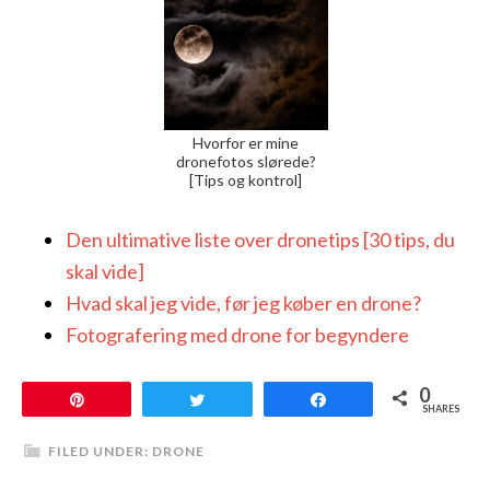
Hvorfor er mine
dronefotos slørede?
[Tips og kontrol]
Den ultimative liste over dronetips [30 tips, du
skal vide]
Hvad skal jeg vide, før jeg køber en drone?
Fotografering med drone for begyndere
0
Pin
Tweet
Share
SHARES
FILED UNDER:
DRONE