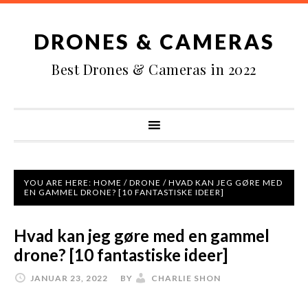
DRONES & CAMERAS
Best Drones & Cameras in 2022
YOU ARE HERE:
HOME
/
DRONE
/
HVAD KAN JEG GØRE MED
EN GAMMEL DRONE? [10 FANTASTISKE IDEER]
Hvad kan jeg gøre med en gammel
drone? [10 fantastiske ideer]
JANUAR 23, 2022
BY
CHARLIE SHON