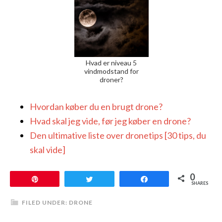
Hvad er niveau 5
vindmodstand for
droner?
Hvordan køber du en brugt drone?
Hvad skal jeg vide, før jeg køber en drone?
Den ultimative liste over dronetips [30 tips, du
skal vide]
0
Pin
Tweet
Share
SHARES
FILED UNDER:
DRONE