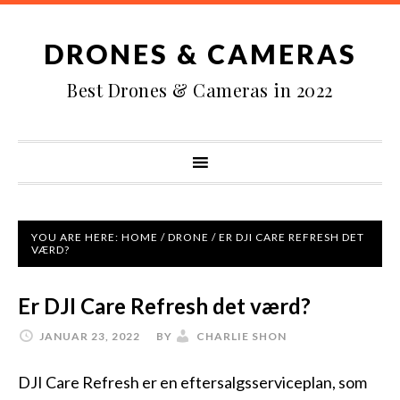
DRONES & CAMERAS
Best Drones & Cameras in 2022
YOU ARE HERE:
HOME
/
DRONE
/
ER DJI CARE REFRESH DET
VÆRD?
Er DJI Care Refresh det værd?
JANUAR 23, 2022
BY
CHARLIE SHON
DJI Care Refresh er en eftersalgsserviceplan, som