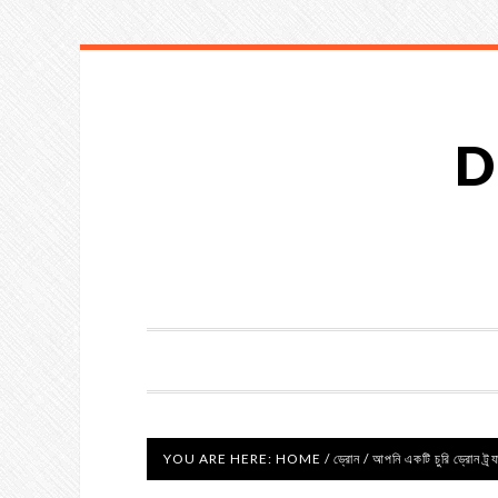
D
YOU ARE HERE:
HOME
/
ড্রোন
/
আপনি একটি চুরি ড্রোন ট্র