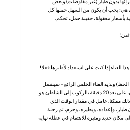
رائها بدون طيار (غير مفاوضات) وبعض
ي هي: يجب أن يكون من السهل حملها كل
ثمن!
العناء إذا كنت على استعداد لأطيرها فعلا!
الحظ) ولديه الفناء الخلفي الرائع – سيشمل
الطيران بدون طيار الخروج في مكان ما ليطيره. بالنسبة لي، على بعد 20 دقيقة بالركوب إلى الشاطئ هو
 ذلك ممكنا. عامل في مقدار الوقت الذي
طيار، وإعداده، ويطيره، وحزم، ثم رحلة
ى مكان جديد ومثيرة للاهتمام في عطلة نهاية