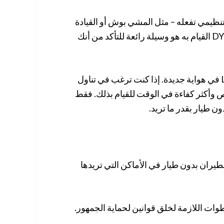
نظيمي تفعله – مثل المشي بوش أو القيادة
خارج راد. باستخدام طائرة بدون طيار لالتقاط شيء ما أنت DY القيام به هو وسيلة رائعة للتأكد من أنك
كن حذرا إذا كنت تشتري الطائرة بدون طيار ك LaunchPad في هواية جديدة. إذا كنت ترغب في تناول
 وأكثر كفاءة في الوقت للقيام بذلك. فقط
ن طيار بقدر ما تريد.
لطيران بدون طيار في الأماكن التي تريدها
طوات اللازمة لخلق قوانين لحماية الجمهور.