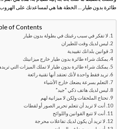
طائرة بدون طيار … الخطة هنا هي لمساعدتك على الهروب
ble of Contents
1. لا تفكر في سبب رغبتك في بطولة بدون طيار
2. ليس لديك وقت للطيران
3. قوانين بلدانك تقييدية
4. يمكنك شراء طائرة بدون طيار خارج ميزانيتك
5. يمكنك شراء طائرة بدون طيار لا تملك الميزات التي تريدها
6. تريد فقط واحدة لأنك تعتقد أنها تقنية رائعة
7. التعلم بسرعة يضعك خارج الأشياء
8. ليس لديك هاتف ذكي “جيد”
9. تحتاج الملحقات ولكن لا ميزانية لهم
10. أنت لا تريد أن تتعلم تحرير الصور أو لقطات
11. أنت لا تتبع القوانين واللوائح
12. لا تريد أن يكون لديك تفاعلات محرجة
13. أنت لست جيدا في الصيانة