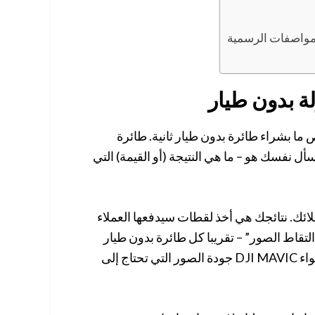
ا بشراء طائرة بدون طيار ثانية. طائرة
أل نفسك هو – ما هي النتيجة (أو القيمة) التي
ئك. نتائجك هي أخذ لقطات سيدفعها العملاء
التقاط الصور” – تقريبا كل طائرة بدون طيار
يمكن أن تأخذ شكل لقطات. في هذه الحالة، قد لا يعطي الهواء DJI MAVIC جودة الصور التي تحتاج إلى