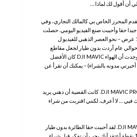
ي أن أقول لك لماذا …
نت أتسجيل Daily LinkedIn Vlog لتتبع التقدم المحرز الخاص بي كالمالك التجاري، وفي
دا حقا وأحببت صنع الفيديو اليومي. حصلت
بعض أفضل مقاطع الفيديو الخاصة بي على أكثر من 18000 عرض – نحو العصر الذهبي للفيديو ل
نت بانتظام 2000 عرض على بلدي VLOG. بعد حوالي عام أردت بدون طيار لجعل مقاطع
الفيديو الخاصة بي ومجلد أكثر ديناميكية. بعد عبء البحث، وجدت أن الهواء DJI MAVIC كان الأفضل
خبرني مدونه بالشراء) – يمكنك أن تقرأ عن
ومع ذلك، كان هناك شيء يسحبني إلى منتج أكثر تكلفة … DJI MAVIC PRO. كانت القضية أن ذهني يريد
هلك فيي … لا أعرف. لكنني اقتربت من شراء
تمكنت من محاربة الرغبة ووجدت الهواء السلبي الكبير DJI MAVIC. لقد أحببت حقا الطائرة بدون طيار
وفعلت بالضبط ما كنت بحاجة إليه للقيام به. هذه هي أهم 15 نقطة أعتقد أنك يجب أن تفكر قبل شراء